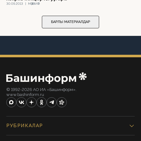
30.09.2013
|
МӘҘӘНИӘТ
БАРЛЫҠ МАТЕРИАЛДАР
© 1992-2026 АО ИА «Башинформ».
www.bashinform.ru
РУБРИКАЛАР