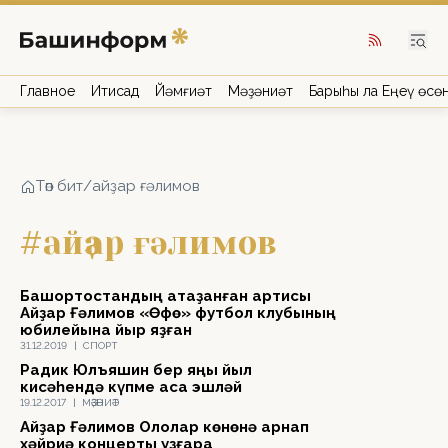
Главное
Иҡтисад
Йәмғиәт
Мәҙәниәт
Барыһы ла Еңеү өсө
Төп бит
/
айҙар ғәлимов
#айҙар ғәлимов
Башҡортостандың атҡаҙанған артисы
Айҙар Ғәлимов «Өфө» футбол клубының
юбилейына йыр яҙған
31.12.2019
|
СПОРТ
Радик Юлъяҡшин бер яңы йыл
кисәһендә күпме аҡса эшләй
19.12.2017
|
МӘҘӘНИӘТ
Айҙар Ғәлимов Ололар көнөнә арнап
хәйриә концерты уҙғара