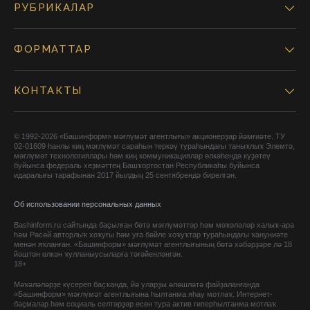
РУБРИКАЛАР
ФОРМАТТАР
КОНТАКТЫ
© 1992-2026 «Башинформ» мәғлүмәт агентлығы» акционерҙар йәмғиәте. ТУ
02-01609 һанлы киң мәғлүмәт сараһын теркәү тураһындағы таныҡлыҡ Элемтә,
мәғлүмәт технологиялары һәм киң коммуникациялар өлкәһендә күҙәтеү
буйынса федераль хеҙмәттең Башҡортостан Республикаһы буйынса
идаралығы тарафынан 2017 йылдың 25 сентябрендә бирелгән.
Об использовании персональных данных
Bashinform.ru сайтында баҫылған бөтә мәғлүмәттәр һәм мәҡәләләр халыҡ-ара
һәм Рәсәй авторлыҡ хоҡуғы һәм уға бәйле хоҡуҡтар тураһындағы ҡануниәте
менән яҡланған. «Башинформ» мәғлүмәт агентлығының бөтә хәбәрҙәре лә 18
йәштән өлкән ҡулланыусыларға тәғәйенләнгән.
18+
Мәҡәләләрҙе күсереп баҫҡанда, йә уларҙы өлөшләтә файҙаланғанда
«Башинформ» мәғлүмәт агентлығына һылтанма яһау мотлаҡ. Интернет-
баҫмалар һәм социаль селтәрҙәр өсөн тура актив гиперһылтанма мотлаҡ.