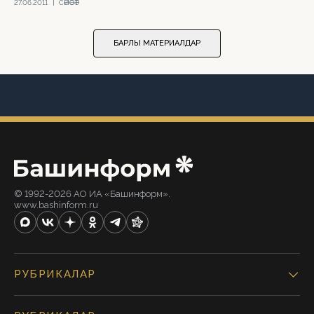
27.06.2011
|
СӘЙӘСӘТ
БАРЛЫҠ МАТЕРИАЛДАР
© 1992-2026 АО ИА «Башинформ».
www.bashinform.ru
РУБРИКАЛАР