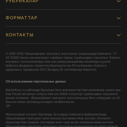
РУБРИКАЛАР
ФОРМАТТАР
КОНТАКТЫ
© 1992-2026 «Башинформ» мәғлүмәт агентлығы» акционерҙар йәмғиәте. ТУ
02-01609 һанлы киң мәғлүмәт сараһын теркәү тураһындағы таныҡлыҡ Элемтә,
мәғлүмәт технологиялары һәм киң коммуникациялар өлкәһендә күҙәтеү
буйынса федераль хеҙмәттең Башҡортостан Республикаһы буйынса
идаралығы тарафынан 2017 йылдың 25 сентябрендә бирелгән.
Об использовании персональных данных
Bashinform.ru сайтында баҫылған бөтә мәғлүмәттәр һәм мәҡәләләр халыҡ-ара
һәм Рәсәй авторлыҡ хоҡуғы һәм уға бәйле хоҡуҡтар тураһындағы ҡануниәте
менән яҡланған. «Башинформ» мәғлүмәт агентлығының бөтә хәбәрҙәре лә 18
йәштән өлкән ҡулланыусыларға тәғәйенләнгән.
18+
Мәҡәләләрҙе күсереп баҫҡанда, йә уларҙы өлөшләтә файҙаланғанда
«Башинформ» мәғлүмәт агентлығына һылтанма яһау мотлаҡ. Интернет-
баҫмалар һәм социаль селтәрҙәр өсөн тура актив гиперһылтанма мотлаҡ.
«Башинформ» мәғлүмәт агентлығы логотибын мәҡәләләрҙе күсереп алғанда