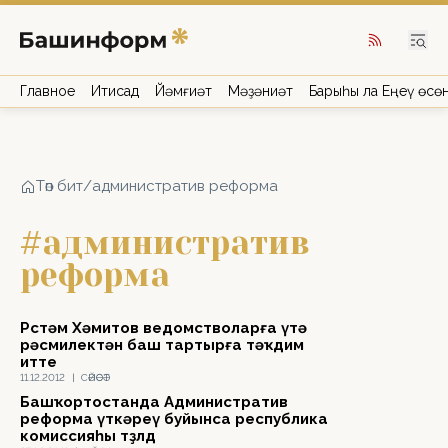
Главное
Иҡтисад
Йәмғиәт
Мәҙәниәт
Барыһы ла Еңеү өсө
Төп бит
/
административ реформа
#административ
реформа
Рөстәм Хәмитов ведомстволарға үтә
рәсмилектән баш тартырға тәҡдим
итте
11.12.2012
|
СӘЙӘСӘТ
Башҡортостанда Административ
реформа үткәреү буйынса республика
комиссияһы төҙөлдө