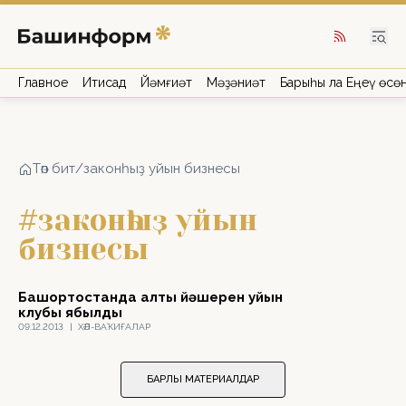
Главное
Иҡтисад
Йәмғиәт
Мәҙәниәт
Барыһы ла Еңеү өсө
Төп бит
/
законһыҙ уйын бизнесы
#законһыҙ уйын
бизнесы
Башҡортостанда алты йәшерен уйын
клубы ябылды
09.12.2013
|
ХӘЛ-ВАҠИҒАЛАР
БАРЛЫҠ МАТЕРИАЛДАР