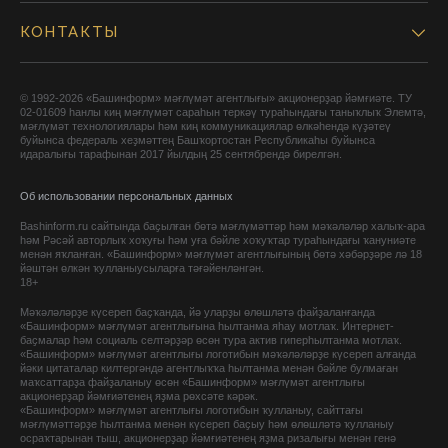
КОНТАКТЫ
© 1992-2026 «Башинформ» мәғлүмәт агентлығы» акционерҙар йәмғиәте. ТУ
02-01609 һанлы киң мәғлүмәт сараһын теркәү тураһындағы таныҡлыҡ Элемтә,
мәғлүмәт технологиялары һәм киң коммуникациялар өлкәһендә күҙәтеү
буйынса федераль хеҙмәттең Башҡортостан Республикаһы буйынса
идаралығы тарафынан 2017 йылдың 25 сентябрендә бирелгән.
Об использовании персональных данных
Bashinform.ru сайтында баҫылған бөтә мәғлүмәттәр һәм мәҡәләләр халыҡ-ара
һәм Рәсәй авторлыҡ хоҡуғы һәм уға бәйле хоҡуҡтар тураһындағы ҡануниәте
менән яҡланған. «Башинформ» мәғлүмәт агентлығының бөтә хәбәрҙәре лә 18
йәштән өлкән ҡулланыусыларға тәғәйенләнгән.
18+
Мәҡәләләрҙе күсереп баҫҡанда, йә уларҙы өлөшләтә файҙаланғанда
«Башинформ» мәғлүмәт агентлығына һылтанма яһау мотлаҡ. Интернет-
баҫмалар һәм социаль селтәрҙәр өсөн тура актив гиперһылтанма мотлаҡ.
«Башинформ» мәғлүмәт агентлығы логотибын мәҡәләләрҙе күсереп алғанда
йәки цитаталар килтергәндә агентлыҡҡа һылтанма менән бәйле булмаған
маҡсаттарҙа файҙаланыу өсөн «Башинформ» мәғлүмәт агентлығы
акционерҙар йәмғиәтенең яҙма рөхсәте кәрәк.
«Башинформ» мәғлүмәт агентлығы логотибын ҡулланыу, сайттағы
мәғлүмәттәрҙе һылтанма менән күсереп баҫыу һәм өлөшләтә ҡулланыу
осраҡтарынан тыш, акционерҙар йәмғиәтенең яҙма ризалығы менән генә