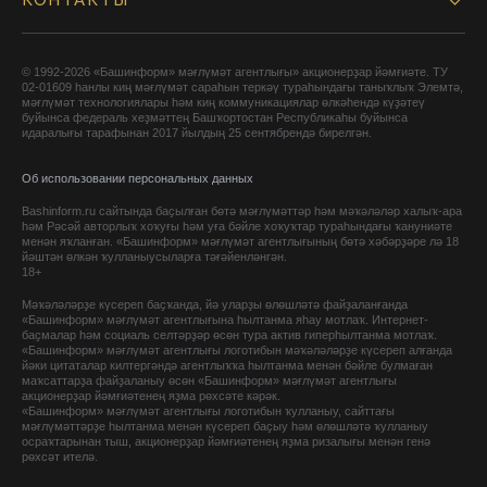
КОНТАКТЫ
© 1992-2026 «Башинформ» мәғлүмәт агентлығы» акционерҙар йәмғиәте. ТУ
02-01609 һанлы киң мәғлүмәт сараһын теркәү тураһындағы таныҡлыҡ Элемтә,
мәғлүмәт технологиялары һәм киң коммуникациялар өлкәһендә күҙәтеү
буйынса федераль хеҙмәттең Башҡортостан Республикаһы буйынса
идаралығы тарафынан 2017 йылдың 25 сентябрендә бирелгән.
Об использовании персональных данных
Bashinform.ru сайтында баҫылған бөтә мәғлүмәттәр һәм мәҡәләләр халыҡ-ара
һәм Рәсәй авторлыҡ хоҡуғы һәм уға бәйле хоҡуҡтар тураһындағы ҡануниәте
менән яҡланған. «Башинформ» мәғлүмәт агентлығының бөтә хәбәрҙәре лә 18
йәштән өлкән ҡулланыусыларға тәғәйенләнгән.
18+
Мәҡәләләрҙе күсереп баҫҡанда, йә уларҙы өлөшләтә файҙаланғанда
«Башинформ» мәғлүмәт агентлығына һылтанма яһау мотлаҡ. Интернет-
баҫмалар һәм социаль селтәрҙәр өсөн тура актив гиперһылтанма мотлаҡ.
«Башинформ» мәғлүмәт агентлығы логотибын мәҡәләләрҙе күсереп алғанда
йәки цитаталар килтергәндә агентлыҡҡа һылтанма менән бәйле булмаған
маҡсаттарҙа файҙаланыу өсөн «Башинформ» мәғлүмәт агентлығы
акционерҙар йәмғиәтенең яҙма рөхсәте кәрәк.
«Башинформ» мәғлүмәт агентлығы логотибын ҡулланыу, сайттағы
мәғлүмәттәрҙе һылтанма менән күсереп баҫыу һәм өлөшләтә ҡулланыу
осраҡтарынан тыш, акционерҙар йәмғиәтенең яҙма ризалығы менән генә
рөхсәт ителә.