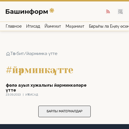
Главное
Иҡтисад
Йәмғиәт
Мәҙәниәт
Барыһы ла Еңеү өсө
Төп бит
/
йәрминкә үтте
#йәрминкә үтте
Өфөлә ауыл хужалығы йәрминкәләре
үтте
23.09.2013
|
ИҠТИСАД
БАРЛЫҠ МАТЕРИАЛДАР