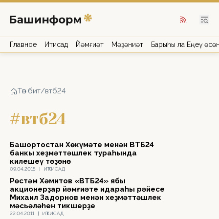
Главное
Иҡтисад
Йәмғиәт
Мәҙәниәт
Барыһы ла Еңеү өсө
Төп бит
/
втб24
#втб24
Башҡортостан Хөкүмәте менән ВТБ24
банкы хеҙмәттәшлек тураһында
килешеү төҙөнө
09.04.2015
|
ИҠТИСАД
Рөстәм Хәмитов «ВТБ24» ябыҡ
акционерҙар йәмғиәте идараһы рәйесе
Михаил Задорнов менән хеҙмәттәшлек
мәсьәләһен тикшерҙе
22.04.2011
|
ИҠТИСАД