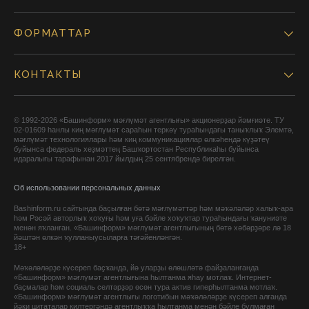
ФОРМАТТАР
КОНТАКТЫ
© 1992-2026 «Башинформ» мәғлүмәт агентлығы» акционерҙар йәмғиәте. ТУ
02-01609 һанлы киң мәғлүмәт сараһын теркәү тураһындағы таныҡлыҡ Элемтә,
мәғлүмәт технологиялары һәм киң коммуникациялар өлкәһендә күҙәтеү
буйынса федераль хеҙмәттең Башҡортостан Республикаһы буйынса
идаралығы тарафынан 2017 йылдың 25 сентябрендә бирелгән.
Об использовании персональных данных
Bashinform.ru сайтында баҫылған бөтә мәғлүмәттәр һәм мәҡәләләр халыҡ-ара
һәм Рәсәй авторлыҡ хоҡуғы һәм уға бәйле хоҡуҡтар тураһындағы ҡануниәте
менән яҡланған. «Башинформ» мәғлүмәт агентлығының бөтә хәбәрҙәре лә 18
йәштән өлкән ҡулланыусыларға тәғәйенләнгән.
18+
Мәҡәләләрҙе күсереп баҫҡанда, йә уларҙы өлөшләтә файҙаланғанда
«Башинформ» мәғлүмәт агентлығына һылтанма яһау мотлаҡ. Интернет-
баҫмалар һәм социаль селтәрҙәр өсөн тура актив гиперһылтанма мотлаҡ.
«Башинформ» мәғлүмәт агентлығы логотибын мәҡәләләрҙе күсереп алғанда
йәки цитаталар килтергәндә агентлыҡҡа һылтанма менән бәйле булмаған