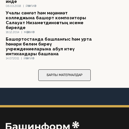
инде
06.03.2018
|
ЙӘМҒИӘТ
Учалы сәнғәт һәм мәҙәниәт
колледжына башҡорт композиторы
Салауат Низаметдиновтың исеме
бирелде
18.12.2014
|
МӘҘӘНИӘТ
Башҡортостанда башланғыс һәм урта
һөнәри белем биреү
учреждениеларына ҡабул итеү
имтихандары башлана
14.07.2011
|
ЙӘМҒИӘТ
БАРЛЫҠ МАТЕРИАЛДАР