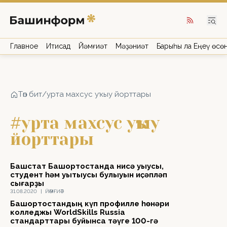
Главное
Иҡтисад
Йәмғиәт
Мәҙәниәт
Барыһы ла Еңеү өсө
Төп бит
/
урта махсус уҡыу йорттары
#урта махсус уҡыу
йорттары
Башстат Башҡортостанда нисә уҡыусы,
студент һәм уҡытыусы булыуын иҫәпләп
сығарҙы
31.08.2020
|
ЙӘМҒИӘТ
Башҡортостандың күп профилле һөнәри
колледжы WorldSkills Russia
стандарттары буйынса тәүге 100-гә