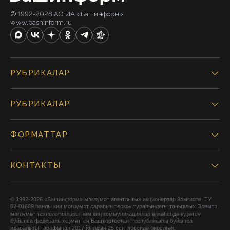
© 1992-2026 АО ИА «Башинформ».
www.bashinform.ru
РУБРИКАЛАР
РУБРИКАЛАР
ФОРМАТТАР
КОНТАКТЫ
© 1992-2026 «Башинформ» мәғлүмәт агентлығы» акционерҙар йәмғиәте. ТУ
02-01609 һанлы киң мәғлүмәт сараһын теркәү тураһындағы таныҡлыҡ Элемтә,
мәғлүмәт технологиялары һәм киң коммуникациялар өлкәһендә күҙәтеү
буйынса федераль хеҙмәттең Башҡортостан Республикаһы буйынса
идаралығы тарафынан 2017 йылдың 25 сентябрендә бирелгән.