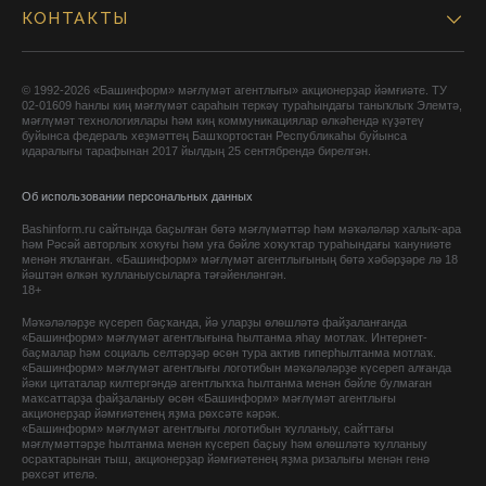
КОНТАКТЫ
© 1992-2026 «Башинформ» мәғлүмәт агентлығы» акционерҙар йәмғиәте. ТУ
02-01609 һанлы киң мәғлүмәт сараһын теркәү тураһындағы таныҡлыҡ Элемтә,
мәғлүмәт технологиялары һәм киң коммуникациялар өлкәһендә күҙәтеү
буйынса федераль хеҙмәттең Башҡортостан Республикаһы буйынса
идаралығы тарафынан 2017 йылдың 25 сентябрендә бирелгән.
Об использовании персональных данных
Bashinform.ru сайтында баҫылған бөтә мәғлүмәттәр һәм мәҡәләләр халыҡ-ара
һәм Рәсәй авторлыҡ хоҡуғы һәм уға бәйле хоҡуҡтар тураһындағы ҡануниәте
менән яҡланған. «Башинформ» мәғлүмәт агентлығының бөтә хәбәрҙәре лә 18
йәштән өлкән ҡулланыусыларға тәғәйенләнгән.
18+
Мәҡәләләрҙе күсереп баҫҡанда, йә уларҙы өлөшләтә файҙаланғанда
«Башинформ» мәғлүмәт агентлығына һылтанма яһау мотлаҡ. Интернет-
баҫмалар һәм социаль селтәрҙәр өсөн тура актив гиперһылтанма мотлаҡ.
«Башинформ» мәғлүмәт агентлығы логотибын мәҡәләләрҙе күсереп алғанда
йәки цитаталар килтергәндә агентлыҡҡа һылтанма менән бәйле булмаған
маҡсаттарҙа файҙаланыу өсөн «Башинформ» мәғлүмәт агентлығы
акционерҙар йәмғиәтенең яҙма рөхсәте кәрәк.
«Башинформ» мәғлүмәт агентлығы логотибын ҡулланыу, сайттағы
мәғлүмәттәрҙе һылтанма менән күсереп баҫыу һәм өлөшләтә ҡулланыу
осраҡтарынан тыш, акционерҙар йәмғиәтенең яҙма ризалығы менән генә
рөхсәт ителә.