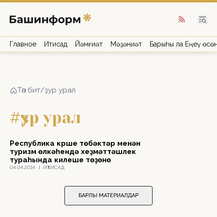
Главное
Иҡтисад
Йәмғиәт
Мәҙәниәт
Барыһы ла Еңеү өсө
Төп бит
/
ҙур урал
#ҙур урал
Республика күрше төбәктәр менән
туризм өлкәһендә хеҙмәттәшлек
тураһында килешеү төҙөнө
04.04.2014
|
ИҠТИСАД
БАРЛЫҠ МАТЕРИАЛДАР