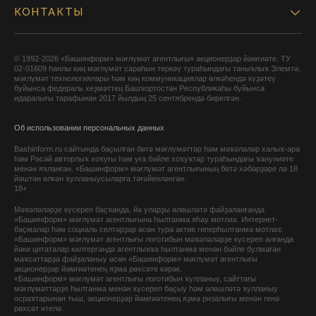
КОНТАКТЫ
© 1992-2026 «Башинформ» мәғлүмәт агентлығы» акционерҙар йәмғиәте. ТУ
02-01609 һанлы киң мәғлүмәт сараһын теркәү тураһындағы таныҡлыҡ Элемтә,
мәғлүмәт технологиялары һәм киң коммуникациялар өлкәһендә күҙәтеү
буйынса федераль хеҙмәттең Башҡортостан Республикаһы буйынса
идаралығы тарафынан 2017 йылдың 25 сентябрендә бирелгән.
Об использовании персональных данных
Bashinform.ru сайтында баҫылған бөтә мәғлүмәттәр һәм мәҡәләләр халыҡ-ара
һәм Рәсәй авторлыҡ хоҡуғы һәм уға бәйле хоҡуҡтар тураһындағы ҡануниәте
менән яҡланған. «Башинформ» мәғлүмәт агентлығының бөтә хәбәрҙәре лә 18
йәштән өлкән ҡулланыусыларға тәғәйенләнгән.
18+
Мәҡәләләрҙе күсереп баҫҡанда, йә уларҙы өлөшләтә файҙаланғанда
«Башинформ» мәғлүмәт агентлығына һылтанма яһау мотлаҡ. Интернет-
баҫмалар һәм социаль селтәрҙәр өсөн тура актив гиперһылтанма мотлаҡ.
«Башинформ» мәғлүмәт агентлығы логотибын мәҡәләләрҙе күсереп алғанда
йәки цитаталар килтергәндә агентлыҡҡа һылтанма менән бәйле булмаған
маҡсаттарҙа файҙаланыу өсөн «Башинформ» мәғлүмәт агентлығы
акционерҙар йәмғиәтенең яҙма рөхсәте кәрәк.
«Башинформ» мәғлүмәт агентлығы логотибын ҡулланыу, сайттағы
мәғлүмәттәрҙе һылтанма менән күсереп баҫыу һәм өлөшләтә ҡулланыу
осраҡтарынан тыш, акционерҙар йәмғиәтенең яҙма ризалығы менән генә
рөхсәт ителә.