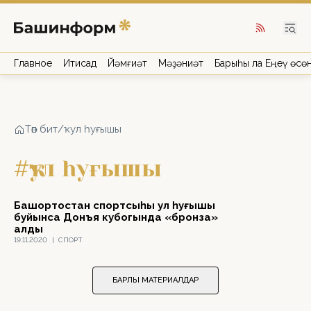
Главное
Иҡтисад
Йәмғиәт
Мәҙәниәт
Барыһы ла Еңеү өсө
Төп бит
/
ҡул һуғышы
#ҡул һуғышы
Башҡортостан спортсыһы ҡул һуғышы
буйынса Донъя кубогында «бронза»
алды
19.11.2020
|
СПОРТ
БАРЛЫҠ МАТЕРИАЛДАР