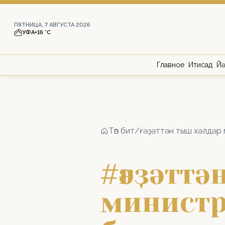
ПЯТНИЦА, 7 АВГУСТА 2026
УФА
+16 °С
Главное
Иҡтисад
Йә
Төп бит
/
ғәҙәттән тыш хәлдәр
#ғәҙәтт
минист