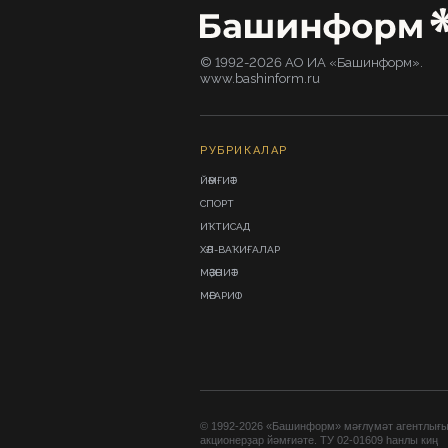
© 1992-2026 АО ИА «Башинформ».
www.bashinform.ru
РУБРИКАЛАР
ЙӘМҒИӘТ
СПОРТ
ИҠТИСАД
ХӘЛ-ВАҠИҒАЛАР
МӘҘӘНИӘТ
МӘҒАРИФ
© 1992-2026 «Башинформ» мәғлүмәт агентлығ
акционерҙар йәмғиәте. ТУ 02-01609 һанлы киң