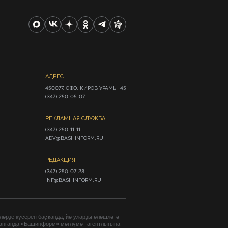
АДРЕС
450077, ӨФӨ, КИРОВ УРАМЫ, 45

(347) 250-05-07
РЕКЛАМНАЯ СЛУЖБА
(347) 250-11-11

ADV@BASHINFORM.RU
РЕДАКЦИЯ
(347) 250-07-28

INF@BASHINFORM.RU
әрҙе күсереп баҫҡанда, йә уларҙы өлөшләтә
анғанда «Башинформ» мәғлүмәт агентлығына