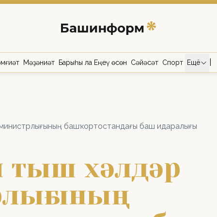
|
мғиәт
Мәҙәниәт
Барыһы ла Еңеү өсөн
Сәйәсәт
Спорт
Ещё
 министрлығының башҡортостандағы баш идаралығы
ән тыш хәлдәр
рлығының