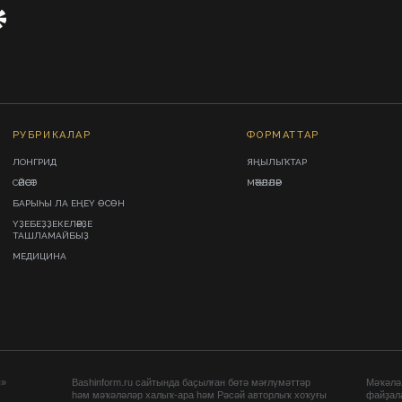
РУБРИКАЛАР
ФОРМАТТАР
ЛОНГРИД
ЯҢЫЛЫҠТАР
СӘЙӘСӘТ
МӘҠӘЛӘЛӘР
БАРЫҺЫ ЛА ЕҢЕҮ ӨСӨН
ҮҘЕБЕҘҘЕКЕЛӘРҘЕ
ТАШЛАМАЙБЫҘ
МЕДИЦИНА
ы»
Bashinform.ru сайтында баҫылған бөтә мәғлүмәттәр
Мәҡәләл
һәм мәҡәләләр халыҡ-ара һәм Рәсәй авторлыҡ хоҡуғы
файҙал