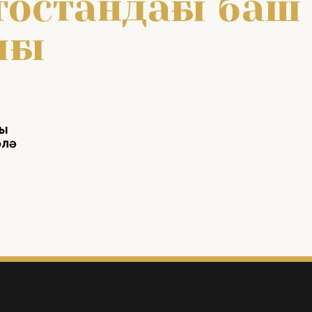
остандағы баш
ғы
уы
өлә