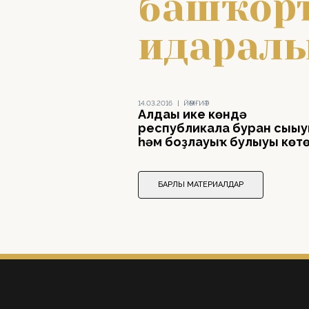
башҡорт
идаралы
14.03.2016
|
ЙӘМҒИӘТ
Алдағы ике көндә
республикала буран сығы
һәм боҙлауыҡ булыуы көт
БАРЛЫҠ МАТЕРИАЛДАР