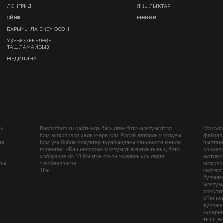
ЛОНГРИД
ЯҢЫЛЫҠТАР
СӘЙӘСӘТ
МӘҠӘЛӘЛӘР
БАРЫҺЫ ЛА ЕҢЕҮ ӨСӨН
ҮҘЕБЕҘҘЕКЕЛӘРҘЕ
ТАШЛАМАЙБЫҘ
МЕДИЦИНА
ы»
Bashinform.ru сайтында баҫылған бөтә мәғлүмәттәр
Мәҡәләл
һәм мәҡәләләр халыҡ-ара һәм Рәсәй авторлыҡ хоҡуғы
файҙал
ыҡ
һәм уға бәйле хоҡуҡтар тураһындағы ҡануниәте менән
һылтан
яҡланған. «Башинформ» мәғлүмәт агентлығының бөтә
социаль
хәбәрҙәре лә 18 йәштән өлкән ҡулланыусыларға
мотлаҡ
аһы
тәғәйенләнгән.
мәҡәләл
5
18+
килтер
булмағ
мәғлүмә
рөхсәте
«Башин
ҡуллан
күсере
тыш, а