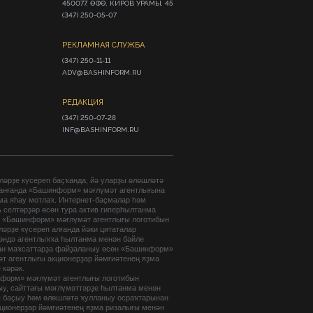
450077, ӨФӨ, КИРОВ УРАМЫ, 45

(347) 250-05-07
РЕКЛАМНАЯ СЛУЖБА
(347) 250-11-11

ADV@BASHINFORM.RU
РЕДАКЦИЯ
(347) 250-07-28

INF@BASHINFORM.RU
әрҙе күсереп баҫҡанда, йә уларҙы өлөшләтә
анғанда «Башинформ» мәғлүмәт агентлығына
ма яһау мотлаҡ. Интернет-баҫмалар һәм
 селтәрҙәр өсөн тура актив гиперһылтанма
. «Башинформ» мәғлүмәт агентлығы логотибын
әрҙе күсереп алғанда йәки цитаталар
гәндә агентлыҡҡа һылтанма менән бәйле
ан маҡсаттарҙа файҙаланыу өсөн «Башинформ»
т агентлығы акционерҙар йәмғиәтенең яҙма
 кәрәк.
форм» мәғлүмәт агентлығы логотибын
ыу, сайттағы мәғлүмәттәрҙе һылтанма менән
п баҫыу һәм өлөшләтә ҡулланыу осраҡтарынан
кционерҙар йәмғиәтенең яҙма ризалығы менән