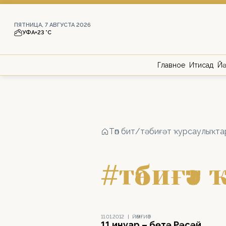
ПЯТНИЦА, 7 АВГУСТА 2026
УФА
+23 °С
Главное
Иҡтисад
Йә
Төп бит
/
тәбиғәт ҡурсаулыҡта
#тәбиғә
11.01.2012
|
ЙӘМҒИӘТ
11 ғинуар – бөтә Рәсәй