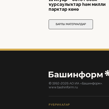
ҡурсаулыҡтар һәм милли
парктар көнө
БАРЛЫҠ МАТЕРИАЛДАР
© 1992-2026 АО ИА «Башинформ».
www.bashinform.ru
РУБРИКАЛАР