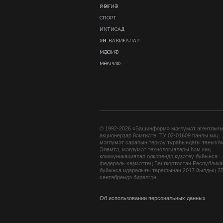
ЙӘМҒИӘТ
СПОРТ
ИҠТИСАД
ХӘЛ-ВАҠИҒАЛАР
МӘҘӘНИӘТ
МӘҒАРИФ
© 1992-2026 «Башинформ» мәғлүмәт агентлығ
акционерҙар йәмғиәте. ТУ 02-01609 һанлы киң
мәғлүмәт сараһын теркәү тураһындағы таныҡл
Элемтә, мәғлүмәт технологиялары һәм киң
коммуникациялар өлкәһендә күҙәтеү буйынса
федераль хеҙмәттең Башҡортостан Республик
буйынса идаралығы тарафынан 2017 йылдың 2
сентябрендә бирелгән.
Об использовании персональных данных