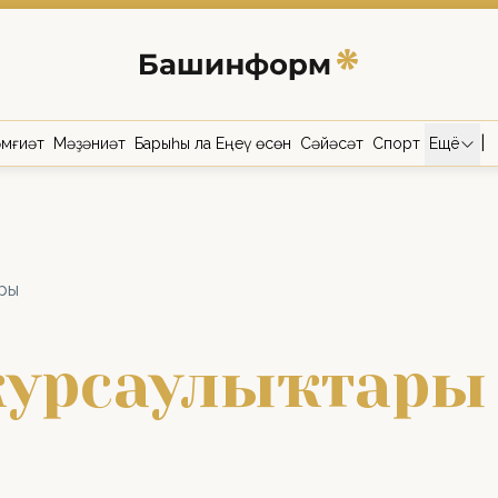
|
мғиәт
Мәҙәниәт
Барыһы ла Еңеү өсөн
Сәйәсәт
Спорт
Ещё
ры
т ҡурсаулыҡтары