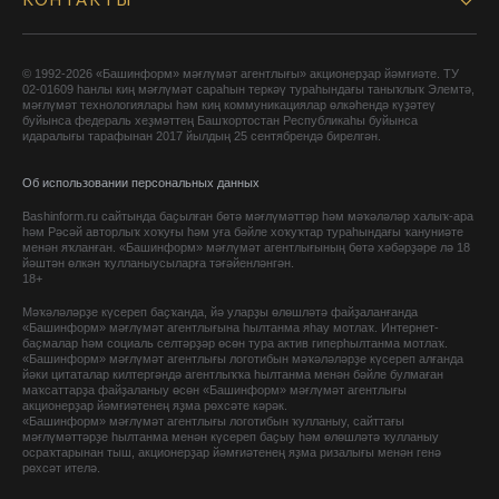
КОНТАКТЫ
© 1992-2026 «Башинформ» мәғлүмәт агентлығы» акционерҙар йәмғиәте. ТУ
02-01609 һанлы киң мәғлүмәт сараһын теркәү тураһындағы таныҡлыҡ Элемтә,
мәғлүмәт технологиялары һәм киң коммуникациялар өлкәһендә күҙәтеү
буйынса федераль хеҙмәттең Башҡортостан Республикаһы буйынса
идаралығы тарафынан 2017 йылдың 25 сентябрендә бирелгән.
Об использовании персональных данных
Bashinform.ru сайтында баҫылған бөтә мәғлүмәттәр һәм мәҡәләләр халыҡ-ара
һәм Рәсәй авторлыҡ хоҡуғы һәм уға бәйле хоҡуҡтар тураһындағы ҡануниәте
менән яҡланған. «Башинформ» мәғлүмәт агентлығының бөтә хәбәрҙәре лә 18
йәштән өлкән ҡулланыусыларға тәғәйенләнгән.
18+
Мәҡәләләрҙе күсереп баҫҡанда, йә уларҙы өлөшләтә файҙаланғанда
«Башинформ» мәғлүмәт агентлығына һылтанма яһау мотлаҡ. Интернет-
баҫмалар һәм социаль селтәрҙәр өсөн тура актив гиперһылтанма мотлаҡ.
«Башинформ» мәғлүмәт агентлығы логотибын мәҡәләләрҙе күсереп алғанда
йәки цитаталар килтергәндә агентлыҡҡа һылтанма менән бәйле булмаған
маҡсаттарҙа файҙаланыу өсөн «Башинформ» мәғлүмәт агентлығы
акционерҙар йәмғиәтенең яҙма рөхсәте кәрәк.
«Башинформ» мәғлүмәт агентлығы логотибын ҡулланыу, сайттағы
мәғлүмәттәрҙе һылтанма менән күсереп баҫыу һәм өлөшләтә ҡулланыу
осраҡтарынан тыш, акционерҙар йәмғиәтенең яҙма ризалығы менән генә
рөхсәт ителә.