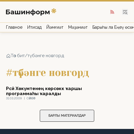
Главное
Иҡтисад
Йәмғиәт
Мәҙәниәт
Барыһы ла Еңеү өсө
Төп бит
/
түбәнге новгорд
#түбәнге новгорд
Рәсәй Хөкүмәтенең көрсөккә ҡаршы
программаһы ҡаралды
31.03.2009
|
СӘЙӘСӘТ
БАРЛЫҠ МАТЕРИАЛДАР