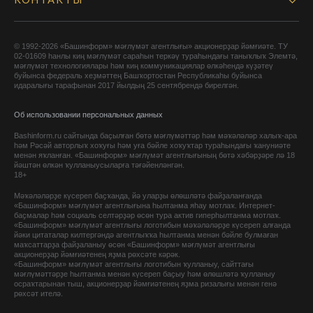
КОНТАКТЫ
© 1992-2026 «Башинформ» мәғлүмәт агентлығы» акционерҙар йәмғиәте. ТУ
02-01609 һанлы киң мәғлүмәт сараһын теркәү тураһындағы таныҡлыҡ Элемтә,
мәғлүмәт технологиялары һәм киң коммуникациялар өлкәһендә күҙәтеү
буйынса федераль хеҙмәттең Башҡортостан Республикаһы буйынса
идаралығы тарафынан 2017 йылдың 25 сентябрендә бирелгән.
Об использовании персональных данных
Bashinform.ru сайтында баҫылған бөтә мәғлүмәттәр һәм мәҡәләләр халыҡ-ара
һәм Рәсәй авторлыҡ хоҡуғы һәм уға бәйле хоҡуҡтар тураһындағы ҡануниәте
менән яҡланған. «Башинформ» мәғлүмәт агентлығының бөтә хәбәрҙәре лә 18
йәштән өлкән ҡулланыусыларға тәғәйенләнгән.
18+
Мәҡәләләрҙе күсереп баҫҡанда, йә уларҙы өлөшләтә файҙаланғанда
«Башинформ» мәғлүмәт агентлығына һылтанма яһау мотлаҡ. Интернет-
баҫмалар һәм социаль селтәрҙәр өсөн тура актив гиперһылтанма мотлаҡ.
«Башинформ» мәғлүмәт агентлығы логотибын мәҡәләләрҙе күсереп алғанда
йәки цитаталар килтергәндә агентлыҡҡа һылтанма менән бәйле булмаған
маҡсаттарҙа файҙаланыу өсөн «Башинформ» мәғлүмәт агентлығы
акционерҙар йәмғиәтенең яҙма рөхсәте кәрәк.
«Башинформ» мәғлүмәт агентлығы логотибын ҡулланыу, сайттағы
мәғлүмәттәрҙе һылтанма менән күсереп баҫыу һәм өлөшләтә ҡулланыу
осраҡтарынан тыш, акционерҙар йәмғиәтенең яҙма ризалығы менән генә
рөхсәт ителә.