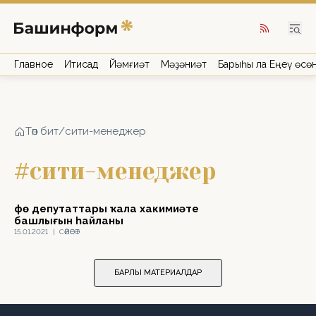
Главное
Иҡтисад
Йәмғиәт
Мәҙәниәт
Барыһы ла Еңеү өсө
Төп бит
/
сити-менеджер
#сити-менеджер
Өфө депутаттары ҡала хакимиәте
башлығын һайланы
15.01.2021
|
СӘЙӘСӘТ
БАРЛЫҠ МАТЕРИАЛДАР