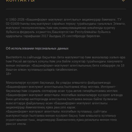
КОНТАКТЫ
© 1992-2026 «Башинформ» мәғлүмәт агентлығы» акционерҙар йәмғиәте. ТУ
02-01609 һанлы киң мәғлүмәт сараһын теркәү тураһындағы таныҡлыҡ Элемтә,
мәғлүмәт технологиялары һәм киң коммуникациялар өлкәһендә күҙәтеү
буйынса федераль хеҙмәттең Башҡортостан Республикаһы буйынса
идаралығы тарафынан 2017 йылдың 25 сентябрендә бирелгән.
Об использовании персональных данных
Bashinform.ru сайтында баҫылған бөтә мәғлүмәттәр һәм мәҡәләләр халыҡ-ара
һәм Рәсәй авторлыҡ хоҡуғы һәм уға бәйле хоҡуҡтар тураһындағы ҡануниәте
менән яҡланған. «Башинформ» мәғлүмәт агентлығының бөтә хәбәрҙәре лә 18
йәштән өлкән ҡулланыусыларға тәғәйенләнгән.
18+
Мәҡәләләрҙе күсереп баҫҡанда, йә уларҙы өлөшләтә файҙаланғанда
«Башинформ» мәғлүмәт агентлығына һылтанма яһау мотлаҡ. Интернет-
баҫмалар һәм социаль селтәрҙәр өсөн тура актив гиперһылтанма мотлаҡ.
«Башинформ» мәғлүмәт агентлығы логотибын мәҡәләләрҙе күсереп алғанда
йәки цитаталар килтергәндә агентлыҡҡа һылтанма менән бәйле булмаған
маҡсаттарҙа файҙаланыу өсөн «Башинформ» мәғлүмәт агентлығы
акционерҙар йәмғиәтенең яҙма рөхсәте кәрәк.
«Башинформ» мәғлүмәт агентлығы логотибын ҡулланыу, сайттағы
мәғлүмәттәрҙе һылтанма менән күсереп баҫыу һәм өлөшләтә ҡулланыу
осраҡтарынан тыш, акционерҙар йәмғиәтенең яҙма ризалығы менән генә
рөхсәт ителә.