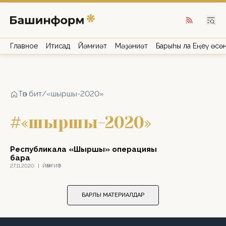
Главное
Иҡтисад
Йәмғиәт
Мәҙәниәт
Барыһы ла Еңеү өсө
Төп бит
/
«шыршы-2020»
#«шыршы-2020»
Республикала «Шыршы» операцияһы
бара
27.11.2020
|
ЙӘМҒИӘТ
БАРЛЫҠ МАТЕРИАЛДАР