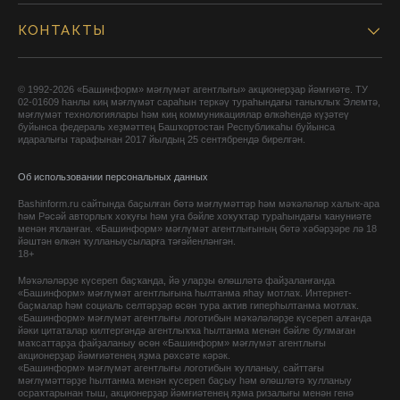
КОНТАКТЫ
© 1992-2026 «Башинформ» мәғлүмәт агентлығы» акционерҙар йәмғиәте. ТУ
02-01609 һанлы киң мәғлүмәт сараһын теркәү тураһындағы таныҡлыҡ Элемтә,
мәғлүмәт технологиялары һәм киң коммуникациялар өлкәһендә күҙәтеү
буйынса федераль хеҙмәттең Башҡортостан Республикаһы буйынса
идаралығы тарафынан 2017 йылдың 25 сентябрендә бирелгән.
Об использовании персональных данных
Bashinform.ru сайтында баҫылған бөтә мәғлүмәттәр һәм мәҡәләләр халыҡ-ара
һәм Рәсәй авторлыҡ хоҡуғы һәм уға бәйле хоҡуҡтар тураһындағы ҡануниәте
менән яҡланған. «Башинформ» мәғлүмәт агентлығының бөтә хәбәрҙәре лә 18
йәштән өлкән ҡулланыусыларға тәғәйенләнгән.
18+
Мәҡәләләрҙе күсереп баҫҡанда, йә уларҙы өлөшләтә файҙаланғанда
«Башинформ» мәғлүмәт агентлығына һылтанма яһау мотлаҡ. Интернет-
баҫмалар һәм социаль селтәрҙәр өсөн тура актив гиперһылтанма мотлаҡ.
«Башинформ» мәғлүмәт агентлығы логотибын мәҡәләләрҙе күсереп алғанда
йәки цитаталар килтергәндә агентлыҡҡа һылтанма менән бәйле булмаған
маҡсаттарҙа файҙаланыу өсөн «Башинформ» мәғлүмәт агентлығы
акционерҙар йәмғиәтенең яҙма рөхсәте кәрәк.
«Башинформ» мәғлүмәт агентлығы логотибын ҡулланыу, сайттағы
мәғлүмәттәрҙе һылтанма менән күсереп баҫыу һәм өлөшләтә ҡулланыу
осраҡтарынан тыш, акционерҙар йәмғиәтенең яҙма ризалығы менән генә