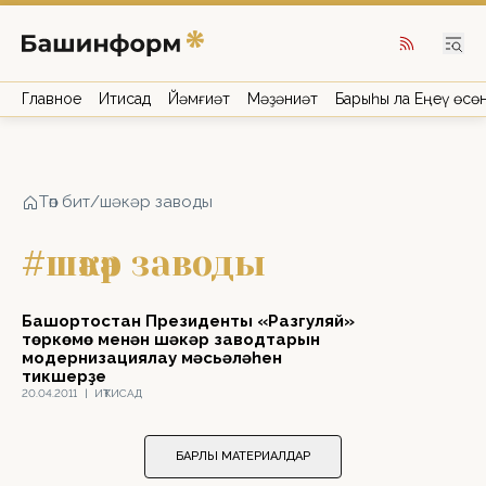
Главное
Иҡтисад
Йәмғиәт
Мәҙәниәт
Барыһы ла Еңеү өсө
Төп бит
/
шәкәр заводы
#шәкәр заводы
Башҡортостан Президенты «Разгуляй»
төркөмө менән шәкәр заводтарын
модернизациялау мәсьәләһен
тикшерҙе
20.04.2011
|
ИҠТИСАД
БАРЛЫҠ МАТЕРИАЛДАР