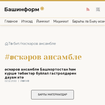
Главное
Иҡтисад
Йәмғиәт
Мәҙәниәт
Барыһы ла Еңеү өсө
Төп бит
/
ғәсҡәров ансамбле
#ғәсҡәров ансамбле
Ғәсҡәров ансамбле Башҡортостан һәм
күрше төбәктәр буйлап гастролдәрен
дауам итә
02.12.2010
|
ЙӘМҒИӘТ
БАРЛЫҠ МАТЕРИАЛДАР