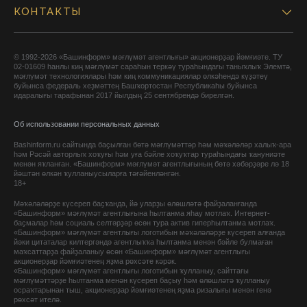
КОНТАКТЫ
© 1992-2026 «Башинформ» мәғлүмәт агентлығы» акционерҙар йәмғиәте. ТУ
02-01609 һанлы киң мәғлүмәт сараһын теркәү тураһындағы таныҡлыҡ Элемтә,
мәғлүмәт технологиялары һәм киң коммуникациялар өлкәһендә күҙәтеү
буйынса федераль хеҙмәттең Башҡортостан Республикаһы буйынса
идаралығы тарафынан 2017 йылдың 25 сентябрендә бирелгән.
Об использовании персональных данных
Bashinform.ru сайтында баҫылған бөтә мәғлүмәттәр һәм мәҡәләләр халыҡ-ара
һәм Рәсәй авторлыҡ хоҡуғы һәм уға бәйле хоҡуҡтар тураһындағы ҡануниәте
менән яҡланған. «Башинформ» мәғлүмәт агентлығының бөтә хәбәрҙәре лә 18
йәштән өлкән ҡулланыусыларға тәғәйенләнгән.
18+
Мәҡәләләрҙе күсереп баҫҡанда, йә уларҙы өлөшләтә файҙаланғанда
«Башинформ» мәғлүмәт агентлығына һылтанма яһау мотлаҡ. Интернет-
баҫмалар һәм социаль селтәрҙәр өсөн тура актив гиперһылтанма мотлаҡ.
«Башинформ» мәғлүмәт агентлығы логотибын мәҡәләләрҙе күсереп алғанда
йәки цитаталар килтергәндә агентлыҡҡа һылтанма менән бәйле булмаған
маҡсаттарҙа файҙаланыу өсөн «Башинформ» мәғлүмәт агентлығы
акционерҙар йәмғиәтенең яҙма рөхсәте кәрәк.
«Башинформ» мәғлүмәт агентлығы логотибын ҡулланыу, сайттағы
мәғлүмәттәрҙе һылтанма менән күсереп баҫыу һәм өлөшләтә ҡулланыу
осраҡтарынан тыш, акционерҙар йәмғиәтенең яҙма ризалығы менән генә
рөхсәт ителә.