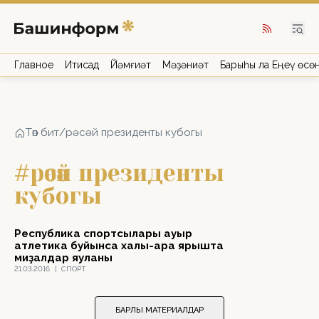
Главное
Иҡтисад
Йәмғиәт
Мәҙәниәт
Барыһы ла Еңеү өсө
Төп бит
/
рәсәй президенты кубогы
#рәсәй президенты
кубогы
Республика спортсылары ауыр
атлетика буйынса халыҡ-ара ярышта
миҙалдар яуланы
21.03.2016
|
СПОРТ
БАРЛЫҠ МАТЕРИАЛДАР