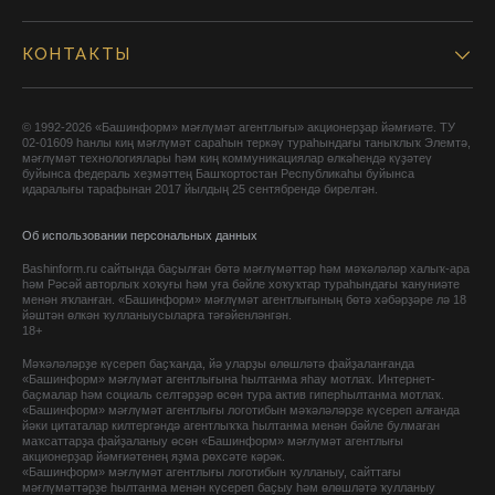
КОНТАКТЫ
© 1992-2026 «Башинформ» мәғлүмәт агентлығы» акционерҙар йәмғиәте. ТУ
02-01609 һанлы киң мәғлүмәт сараһын теркәү тураһындағы таныҡлыҡ Элемтә,
мәғлүмәт технологиялары һәм киң коммуникациялар өлкәһендә күҙәтеү
буйынса федераль хеҙмәттең Башҡортостан Республикаһы буйынса
идаралығы тарафынан 2017 йылдың 25 сентябрендә бирелгән.
Об использовании персональных данных
Bashinform.ru сайтында баҫылған бөтә мәғлүмәттәр һәм мәҡәләләр халыҡ-ара
һәм Рәсәй авторлыҡ хоҡуғы һәм уға бәйле хоҡуҡтар тураһындағы ҡануниәте
менән яҡланған. «Башинформ» мәғлүмәт агентлығының бөтә хәбәрҙәре лә 18
йәштән өлкән ҡулланыусыларға тәғәйенләнгән.
18+
Мәҡәләләрҙе күсереп баҫҡанда, йә уларҙы өлөшләтә файҙаланғанда
«Башинформ» мәғлүмәт агентлығына һылтанма яһау мотлаҡ. Интернет-
баҫмалар һәм социаль селтәрҙәр өсөн тура актив гиперһылтанма мотлаҡ.
«Башинформ» мәғлүмәт агентлығы логотибын мәҡәләләрҙе күсереп алғанда
йәки цитаталар килтергәндә агентлыҡҡа һылтанма менән бәйле булмаған
маҡсаттарҙа файҙаланыу өсөн «Башинформ» мәғлүмәт агентлығы
акционерҙар йәмғиәтенең яҙма рөхсәте кәрәк.
«Башинформ» мәғлүмәт агентлығы логотибын ҡулланыу, сайттағы
мәғлүмәттәрҙе һылтанма менән күсереп баҫыу һәм өлөшләтә ҡулланыу