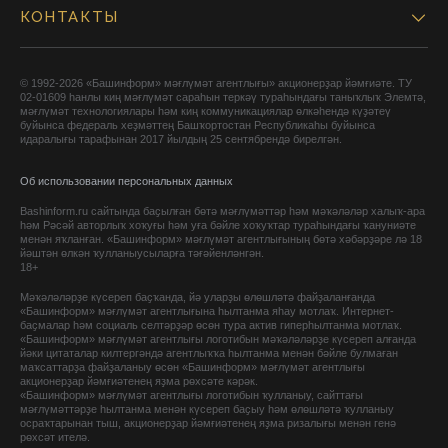
КОНТАКТЫ
© 1992-2026 «Башинформ» мәғлүмәт агентлығы» акционерҙар йәмғиәте. ТУ
02-01609 һанлы киң мәғлүмәт сараһын теркәү тураһындағы таныҡлыҡ Элемтә,
мәғлүмәт технологиялары һәм киң коммуникациялар өлкәһендә күҙәтеү
буйынса федераль хеҙмәттең Башҡортостан Республикаһы буйынса
идаралығы тарафынан 2017 йылдың 25 сентябрендә бирелгән.
Об использовании персональных данных
Bashinform.ru сайтында баҫылған бөтә мәғлүмәттәр һәм мәҡәләләр халыҡ-ара
һәм Рәсәй авторлыҡ хоҡуғы һәм уға бәйле хоҡуҡтар тураһындағы ҡануниәте
менән яҡланған. «Башинформ» мәғлүмәт агентлығының бөтә хәбәрҙәре лә 18
йәштән өлкән ҡулланыусыларға тәғәйенләнгән.
18+
Мәҡәләләрҙе күсереп баҫҡанда, йә уларҙы өлөшләтә файҙаланғанда
«Башинформ» мәғлүмәт агентлығына һылтанма яһау мотлаҡ. Интернет-
баҫмалар һәм социаль селтәрҙәр өсөн тура актив гиперһылтанма мотлаҡ.
«Башинформ» мәғлүмәт агентлығы логотибын мәҡәләләрҙе күсереп алғанда
йәки цитаталар килтергәндә агентлыҡҡа һылтанма менән бәйле булмаған
маҡсаттарҙа файҙаланыу өсөн «Башинформ» мәғлүмәт агентлығы
акционерҙар йәмғиәтенең яҙма рөхсәте кәрәк.
«Башинформ» мәғлүмәт агентлығы логотибын ҡулланыу, сайттағы
мәғлүмәттәрҙе һылтанма менән күсереп баҫыу һәм өлөшләтә ҡулланыу
осраҡтарынан тыш, акционерҙар йәмғиәтенең яҙма ризалығы менән генә
рөхсәт ителә.