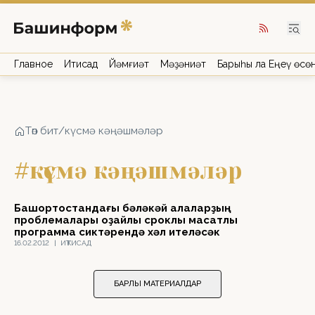
Главное
Иҡтисад
Йәмғиәт
Мәҙәниәт
Барыһы ла Еңеү өсө
Төп бит
/
күсмә кәңәшмәләр
#күсмә кәңәшмәләр
Башҡортостандағы бәләкәй ҡалаларҙың
проблемалары оҙайлы сроклы маҡсатлы
программа сиктәрендә хәл ителәсәк
16.02.2012
|
ИҠТИСАД
БАРЛЫҠ МАТЕРИАЛДАР