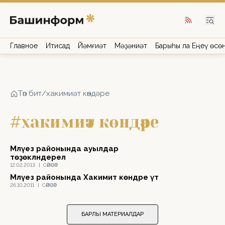
Главное
Иҡтисад
Йәмғиәт
Мәҙәниәт
Барыһы ла Еңеү өсө
Төп бит
/
хакимиәт көндәре
#хакимиәт көндәре
Мәләүез районында ауылдар
төҙөкләндерелә
12.02.2013
|
СӘЙӘСӘТ
Мәләүез районында Хакимиәт көндәре үтә
26.10.2011
|
СӘЙӘСӘТ
БАРЛЫҠ МАТЕРИАЛДАР