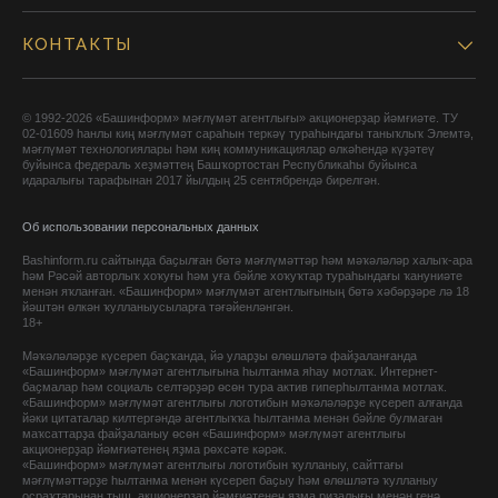
КОНТАКТЫ
© 1992-2026 «Башинформ» мәғлүмәт агентлығы» акционерҙар йәмғиәте. ТУ
02-01609 һанлы киң мәғлүмәт сараһын теркәү тураһындағы таныҡлыҡ Элемтә,
мәғлүмәт технологиялары һәм киң коммуникациялар өлкәһендә күҙәтеү
буйынса федераль хеҙмәттең Башҡортостан Республикаһы буйынса
идаралығы тарафынан 2017 йылдың 25 сентябрендә бирелгән.
Об использовании персональных данных
Bashinform.ru сайтында баҫылған бөтә мәғлүмәттәр һәм мәҡәләләр халыҡ-ара
һәм Рәсәй авторлыҡ хоҡуғы һәм уға бәйле хоҡуҡтар тураһындағы ҡануниәте
менән яҡланған. «Башинформ» мәғлүмәт агентлығының бөтә хәбәрҙәре лә 18
йәштән өлкән ҡулланыусыларға тәғәйенләнгән.
18+
Мәҡәләләрҙе күсереп баҫҡанда, йә уларҙы өлөшләтә файҙаланғанда
«Башинформ» мәғлүмәт агентлығына һылтанма яһау мотлаҡ. Интернет-
баҫмалар һәм социаль селтәрҙәр өсөн тура актив гиперһылтанма мотлаҡ.
«Башинформ» мәғлүмәт агентлығы логотибын мәҡәләләрҙе күсереп алғанда
йәки цитаталар килтергәндә агентлыҡҡа һылтанма менән бәйле булмаған
маҡсаттарҙа файҙаланыу өсөн «Башинформ» мәғлүмәт агентлығы
акционерҙар йәмғиәтенең яҙма рөхсәте кәрәк.
«Башинформ» мәғлүмәт агентлығы логотибын ҡулланыу, сайттағы
мәғлүмәттәрҙе һылтанма менән күсереп баҫыу һәм өлөшләтә ҡулланыу
осраҡтарынан тыш, акционерҙар йәмғиәтенең яҙма ризалығы менән генә