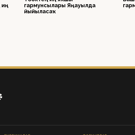
 иң
гармунсылары Яңауылда
гарм
йыйыласаҡ