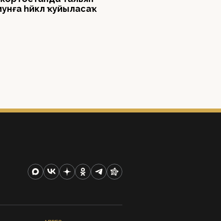
унға һәйкәл ҡуйыласаҡ