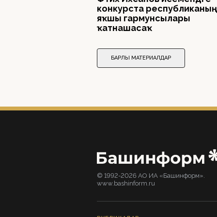
конкурста республиканың
яҡшы гармунсылары
ҡатнашасаҡ
БАРЛЫҠ МАТЕРИАЛДАР
© 1992-2026 АО ИА «Башинформ».
www.bashinform.ru