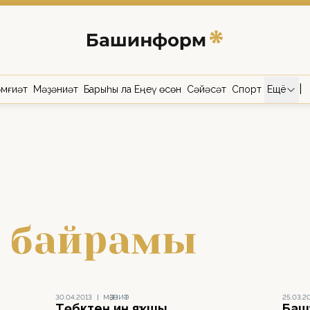
|
мғиәт
Мәҙәниәт
Барыһы ла Еңеү өсөн
Сәйәсәт
Спорт
Ещё
н байрамы
30.04.2013
|
МӘҘӘНИӘТ
25.03.2
Төбәктең иң яҡшы
Баш