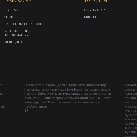
РУБРИКАЛАР
ФОРМАТТАР
ЛОНГРИД
ЯҢЫЛЫҠТАР
СӘЙӘСӘТ
МӘҠӘЛӘЛӘР
БАРЫҺЫ ЛА ЕҢЕҮ ӨСӨН
ҮҘЕБЕҘҘЕКЕЛӘРҘЕ
ТАШЛАМАЙБЫҘ
МЕДИЦИНА
ы»
Bashinform.ru сайтында баҫылған бөтә мәғлүмәттәр
Мәҡәләл
һәм мәҡәләләр халыҡ-ара һәм Рәсәй авторлыҡ хоҡуғы
файҙал
ыҡ
һәм уға бәйле хоҡуҡтар тураһындағы ҡануниәте менән
һылтан
яҡланған. «Башинформ» мәғлүмәт агентлығының бөтә
социаль
хәбәрҙәре лә 18 йәштән өлкән ҡулланыусыларға
мотлаҡ
аһы
тәғәйенләнгән.
мәҡәләл
5
18+
килтер
булмағ
мәғлүмә
рөхсәте
«Башин
ҡуллан
күсере