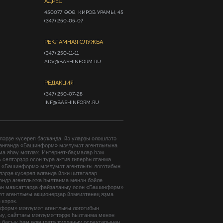
АДРЕС
450077, ӨФӨ, КИРОВ УРАМЫ, 45

(347) 250-05-07
РЕКЛАМНАЯ СЛУЖБА
(347) 250-11-11

ADV@BASHINFORM.RU
РЕДАКЦИЯ
(347) 250-07-28

INF@BASHINFORM.RU
әрҙе күсереп баҫҡанда, йә уларҙы өлөшләтә
анғанда «Башинформ» мәғлүмәт агентлығына
ма яһау мотлаҡ. Интернет-баҫмалар һәм
 селтәрҙәр өсөн тура актив гиперһылтанма
. «Башинформ» мәғлүмәт агентлығы логотибын
әрҙе күсереп алғанда йәки цитаталар
гәндә агентлыҡҡа һылтанма менән бәйле
ан маҡсаттарҙа файҙаланыу өсөн «Башинформ»
т агентлығы акционерҙар йәмғиәтенең яҙма
 кәрәк.
форм» мәғлүмәт агентлығы логотибын
ыу, сайттағы мәғлүмәттәрҙе һылтанма менән
п баҫыу һәм өлөшләтә ҡулланыу осраҡтарынан