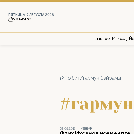
ПЯТНИЦА, 7 АВГУСТА 2026
УФА
+24 °С
Главное
Иҡтисад
Йә
Төп бит
/
гармун байрамы
#гарму
05.05.2015
|
МӘҘӘНИӘТ
Фәтих Ихсанов исемендәге