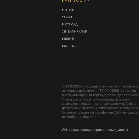
РУБРИКАЛАР
ЙӘМҒИӘТ
СПОРТ
ИҠТИСАД
ХӘЛ-ВАҠИҒАЛАР
МӘҘӘНИӘТ
МӘҒАРИФ
© 1992-2026 «Башинформ» мәғлүмәт агентлығ
акционерҙар йәмғиәте. ТУ 02-01609 һанлы киң
мәғлүмәт сараһын теркәү тураһындағы таныҡл
Элемтә, мәғлүмәт технологиялары һәм киң
коммуникациялар өлкәһендә күҙәтеү буйынса
федераль хеҙмәттең Башҡортостан Республик
буйынса идаралығы тарафынан 2017 йылдың 2
сентябрендә бирелгән.
Об использовании персональных данных