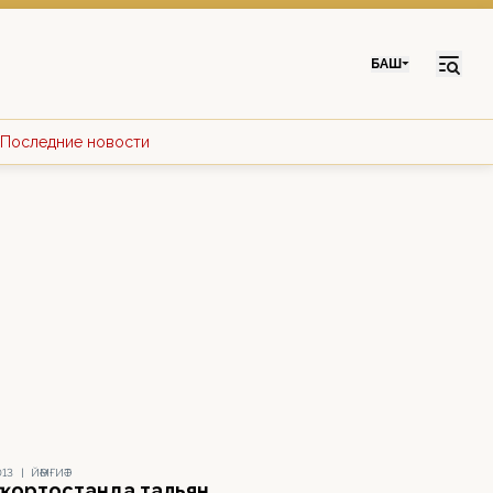
БАШ
Последние новости
013
|
ЙӘМҒИӘТ
ҡортостанда тальян