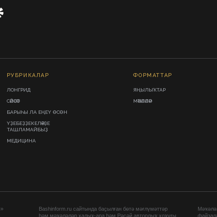
РУБРИКАЛАР
ФОРМАТТАР
ЛОНГРИД
ЯҢЫЛЫҠТАР
СӘЙӘСӘТ
МӘҠӘЛӘЛӘР
БАРЫҺЫ ЛА ЕҢЕҮ ӨСӨН
ҮҘЕБЕҘҘЕКЕЛӘРҘЕ
ТАШЛАМАЙБЫҘ
МЕДИЦИНА
ы»
Bashinform.ru сайтында баҫылған бөтә мәғлүмәттәр
Мәҡәләл
һәм мәҡәләләр халыҡ-ара һәм Рәсәй авторлыҡ хоҡуғы
файҙал