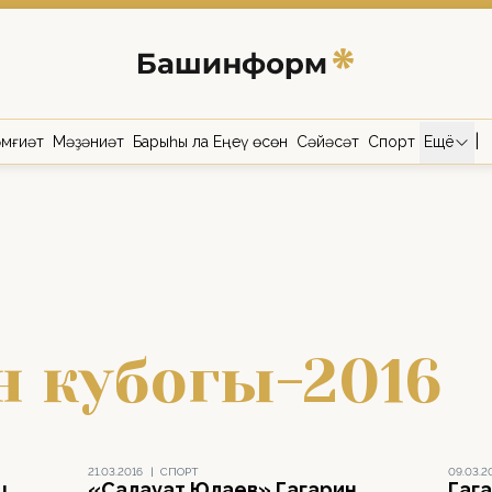
|
мғиәт
Мәҙәниәт
Барыһы ла Еңеү өсөн
Сәйәсәт
Спорт
Ещё
н кубогы-2016
21.03.2016
|
СПОРТ
09.03.2
ш
«Салауат Юлаев» Гагарин
Гага