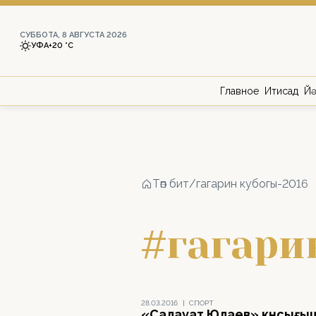
СУББОТА, 8 АВГУСТА 2026
УФА
+20 °С
Главное
Иҡтисад
Йә
Төп бит
/
гагарин кубогы-2016
#гагари
28.03.2016
|
СПОРТ
«Салауат Юлаев» көнсығы