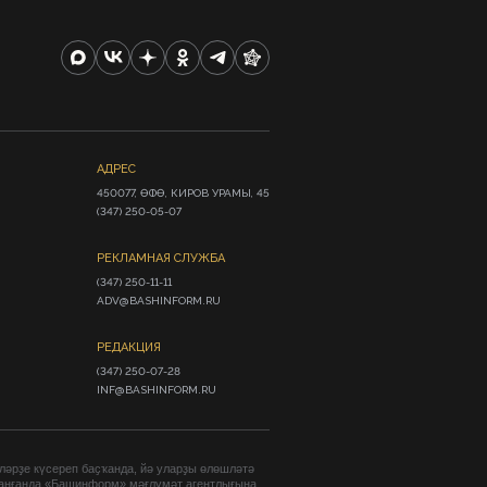
АДРЕС
450077, ӨФӨ, КИРОВ УРАМЫ, 45

(347) 250-05-07
РЕКЛАМНАЯ СЛУЖБА
(347) 250-11-11

ADV@BASHINFORM.RU
РЕДАКЦИЯ
(347) 250-07-28

INF@BASHINFORM.RU
әрҙе күсереп баҫҡанда, йә уларҙы өлөшләтә
анғанда «Башинформ» мәғлүмәт агентлығына