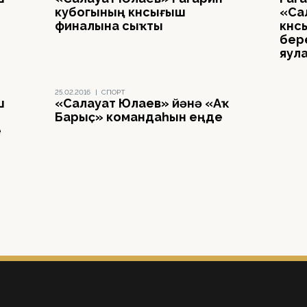
кубогының көнсығыш
«Са
финалына сыҡты
көн
бер
яул
25.02.2016
|
СПОРТ
ш
«Салауат Юлаев» йәнә «Аҡ
Барыҫ» командаһын еңде
е