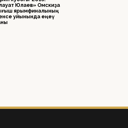
лауат Юлаев» Омскиҙа
сығыш ярымфиналының
енсе уйынында еңеү
аны