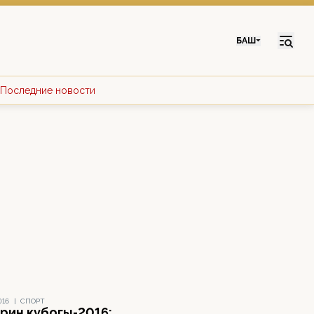
БАШ
Последние новости
016
|
СПОРТ
рин кубогы-2016: