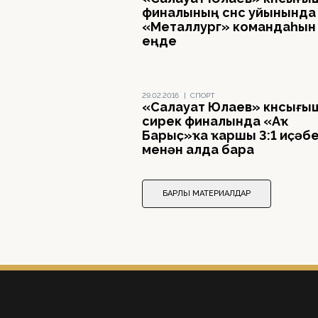
финалының өсөнсө уйынында
«Металлург» командаһын
еңде
29.02.2016
|
СПОРТ
«Салауат Юлаев» көнсығы
сирек финалында «Аҡ
Барыҫ»ҡа ҡаршы 3:1 иҫәб
менән алда бара
БАРЛЫҠ МАТЕРИАЛДАР