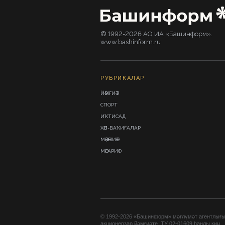
© 1992-2026 АО ИА «Башинформ».
www.bashinform.ru
РУБРИКАЛАР
ЙӘМҒИӘТ
СПОРТ
ИҠТИСАД
ХӘЛ-ВАҠИҒАЛАР
МӘҘӘНИӘТ
МӘҒАРИФ
© 1992-2026 «Башинформ» мәғлүмәт агентлығ
акционерҙар йәмғиәте. ТУ 02-01609 һанлы киң