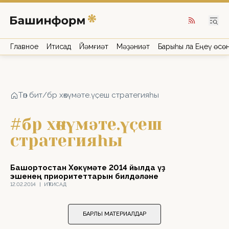
Главное
Иҡтисад
Йәмғиәт
Мәҙәниәт
Барыһы ла Еңеү өсө
Төп бит
/
бр хөкүмәте.үҫеш стратегияһы
#бр хөкүмәте.үҫеш
стратегияһы
Башҡортостан Хөкүмәте 2014 йылда үҙ
эшенең приоритеттарын билдәләне
12.02.2014
|
ИҠТИСАД
БАРЛЫҠ МАТЕРИАЛДАР