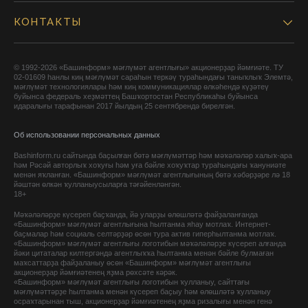
КОНТАКТЫ
© 1992-2026 «Башинформ» мәғлүмәт агентлығы» акционерҙар йәмғиәте. ТУ
02-01609 һанлы киң мәғлүмәт сараһын теркәү тураһындағы таныҡлыҡ Элемтә,
мәғлүмәт технологиялары һәм киң коммуникациялар өлкәһендә күҙәтеү
буйынса федераль хеҙмәттең Башҡортостан Республикаһы буйынса
идаралығы тарафынан 2017 йылдың 25 сентябрендә бирелгән.
Об использовании персональных данных
Bashinform.ru сайтында баҫылған бөтә мәғлүмәттәр һәм мәҡәләләр халыҡ-ара
һәм Рәсәй авторлыҡ хоҡуғы һәм уға бәйле хоҡуҡтар тураһындағы ҡануниәте
менән яҡланған. «Башинформ» мәғлүмәт агентлығының бөтә хәбәрҙәре лә 18
йәштән өлкән ҡулланыусыларға тәғәйенләнгән.
18+
Мәҡәләләрҙе күсереп баҫҡанда, йә уларҙы өлөшләтә файҙаланғанда
«Башинформ» мәғлүмәт агентлығына һылтанма яһау мотлаҡ. Интернет-
баҫмалар һәм социаль селтәрҙәр өсөн тура актив гиперһылтанма мотлаҡ.
«Башинформ» мәғлүмәт агентлығы логотибын мәҡәләләрҙе күсереп алғанда
йәки цитаталар килтергәндә агентлыҡҡа һылтанма менән бәйле булмаған
маҡсаттарҙа файҙаланыу өсөн «Башинформ» мәғлүмәт агентлығы
акционерҙар йәмғиәтенең яҙма рөхсәте кәрәк.
«Башинформ» мәғлүмәт агентлығы логотибын ҡулланыу, сайттағы
мәғлүмәттәрҙе һылтанма менән күсереп баҫыу һәм өлөшләтә ҡулланыу
осраҡтарынан тыш, акционерҙар йәмғиәтенең яҙма ризалығы менән генә