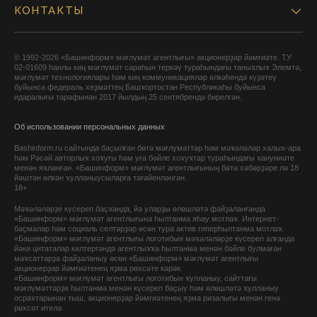
КОНТАКТЫ
© 1992-2026 «Башинформ» мәғлүмәт агентлығы» акционерҙар йәмғиәте. ТУ
02-01609 һанлы киң мәғлүмәт сараһын теркәү тураһындағы таныҡлыҡ Элемтә,
мәғлүмәт технологиялары һәм киң коммуникациялар өлкәһендә күҙәтеү
буйынса федераль хеҙмәттең Башҡортостан Республикаһы буйынса
идаралығы тарафынан 2017 йылдың 25 сентябрендә бирелгән.
Об использовании персональных данных
Bashinform.ru сайтында баҫылған бөтә мәғлүмәттәр һәм мәҡәләләр халыҡ-ара
һәм Рәсәй авторлыҡ хоҡуғы һәм уға бәйле хоҡуҡтар тураһындағы ҡануниәте
менән яҡланған. «Башинформ» мәғлүмәт агентлығының бөтә хәбәрҙәре лә 18
йәштән өлкән ҡулланыусыларға тәғәйенләнгән.
18+
Мәҡәләләрҙе күсереп баҫҡанда, йә уларҙы өлөшләтә файҙаланғанда
«Башинформ» мәғлүмәт агентлығына һылтанма яһау мотлаҡ. Интернет-
баҫмалар һәм социаль селтәрҙәр өсөн тура актив гиперһылтанма мотлаҡ.
«Башинформ» мәғлүмәт агентлығы логотибын мәҡәләләрҙе күсереп алғанда
йәки цитаталар килтергәндә агентлыҡҡа һылтанма менән бәйле булмаған
маҡсаттарҙа файҙаланыу өсөн «Башинформ» мәғлүмәт агентлығы
акционерҙар йәмғиәтенең яҙма рөхсәте кәрәк.
«Башинформ» мәғлүмәт агентлығы логотибын ҡулланыу, сайттағы
мәғлүмәттәрҙе һылтанма менән күсереп баҫыу һәм өлөшләтә ҡулланыу
осраҡтарынан тыш, акционерҙар йәмғиәтенең яҙма ризалығы менән генә
рөхсәт ителә.