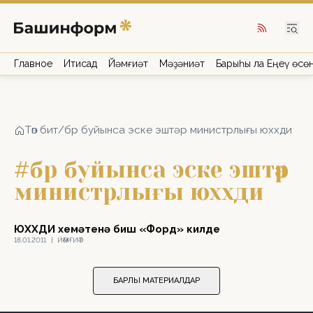
Главное
Иҡтисад
Йәмғиәт
Мәҙәниәт
Барыһы ла Еңеү өсө
Төп бит
/
бр буйынса эске эштәр министрлығы юххди
#бр буйынса эске эштәр
министрлығы юххди
ЮХХДИ хеҙмәтенә биш «Форд» килде
18.01.2011
|
ЙӘМҒИӘТ
БАРЛЫҠ МАТЕРИАЛДАР