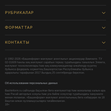
РУБРИКАЛАР
ФОРМАТТАР
КОНТАКТЫ
© 1992-2026 «Башинформ» мәғлүмәт агентлығы» акционерҙар йәмғиәте. ТУ
02-01609 һанлы киң мәғлүмәт сараһын теркәү тураһындағы таныҡлыҡ Элемтә,
мәғлүмәт технологиялары һәм киң коммуникациялар өлкәһендә күҙәтеү
буйынса федераль хеҙмәттең Башҡортостан Республикаһы буйынса
идаралығы тарафынан 2017 йылдың 25 сентябрендә бирелгән.
Об использовании персональных данных
Bashinform.ru сайтында баҫылған бөтә мәғлүмәттәр һәм мәҡәләләр халыҡ-ара
һәм Рәсәй авторлыҡ хоҡуғы һәм уға бәйле хоҡуҡтар тураһындағы ҡануниәте
менән яҡланған. «Башинформ» мәғлүмәт агентлығының бөтә хәбәрҙәре лә 18
йәштән өлкән ҡулланыусыларға тәғәйенләнгән.
18+