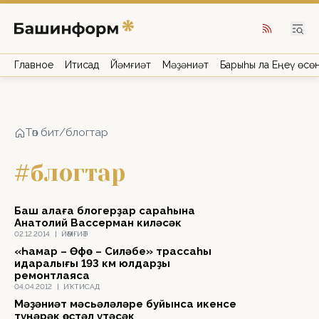
Главное
Иҡтисад
Йәмғиәт
Мәҙәниәт
Барыһы ла Еңеү өсө
Төп бит
/
блогтар
#блогтар
Баш ҡалаға блогерҙар сараһына
Анатолий Вассерман киләсәк
02.12.2014
|
ЙӘМҒИӘТ
«Һамар – Өфө – Силәбе» трассаһы
идаралығы 193 км юлдарҙы
ремонтлаясаҡ
04.04.2012
|
ИҠТИСАД
Мәҙәниәт мәсьәләләре буйынса икенсе
түңәрәк өҫтәл үтәсәк