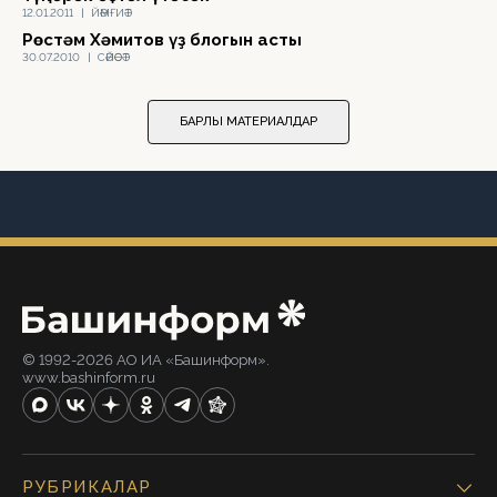
12.01.2011
|
ЙӘМҒИӘТ
Рөстәм Хәмитов үҙ блогын асты
30.07.2010
|
СӘЙӘСӘТ
БАРЛЫҠ МАТЕРИАЛДАР
© 1992-2026 АО ИА «Башинформ».
www.bashinform.ru
РУБРИКАЛАР