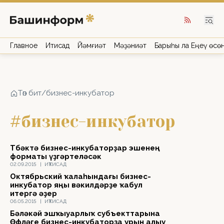
Главное
Иҡтисад
Йәмғиәт
Мәҙәниәт
Барыһы ла Еңеү өсө
Төп бит
/
бизнес-инкубатор
#бизнес-инкубатор
Төбәктә бизнес-инкубаторҙар эшенең
форматы үҙгәртеләсәк
02.09.2015
|
ИҠТИСАД
Октябрьский ҡалаһындағы бизнес-
инкубатор яңы вәкилдәрҙе ҡабул
итергә әҙер
06.05.2015
|
ИҠТИСАД
Бәләкәй эшҡыуарлыҡ субъекттарына
Өфөләге бизнес-инкубаторҙа урын алыу