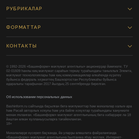
РУБРИКАЛАР
ФОРМАТТАР
КОНТАКТЫ
© 1992-2026 «Башинформ» мәғлүмәт агентлығы» акционерҙар йәмғиәте. ТУ
02-01609 һанлы киң мәғлүмәт сараһын теркәү тураһындағы таныҡлыҡ Элемтә,
мәғлүмәт технологиялары һәм киң коммуникациялар өлкәһендә күҙәтеү
буйынса федераль хеҙмәттең Башҡортостан Республикаһы буйынса
идаралығы тарафынан 2017 йылдың 25 сентябрендә бирелгән.
Об использовании персональных данных
Bashinform.ru сайтында баҫылған бөтә мәғлүмәттәр һәм мәҡәләләр халыҡ-ара
һәм Рәсәй авторлыҡ хоҡуғы һәм уға бәйле хоҡуҡтар тураһындағы ҡануниәте
менән яҡланған. «Башинформ» мәғлүмәт агентлығының бөтә хәбәрҙәре лә 18
йәштән өлкән ҡулланыусыларға тәғәйенләнгән.
18+
Мәҡәләләрҙе күсереп баҫҡанда, йә уларҙы өлөшләтә файҙаланғанда
«Башинформ» мәғлүмәт агентлығына һылтанма яһау мотлаҡ. Интернет-