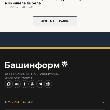
мөмкинлеге бирелә
06.02.2015
|
ИҠТИСАД
БАРЛЫҠ МАТЕРИАЛДАР
© 1992-2026 АО ИА «Башинформ».
www.bashinform.ru
РУБРИКАЛАР