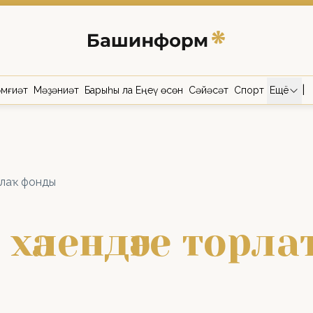
|
мғиәт
Мәҙәниәт
Барыһы ла Еңеү өсөн
Сәйәсәт
Спорт
Ещё
рлаҡ фонды
 хәлендәге торл