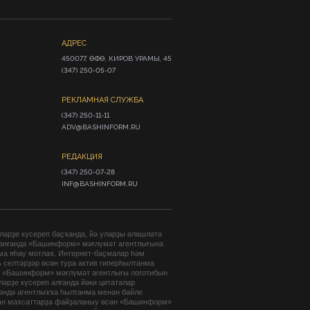
АДРЕС
450077, ӨФӨ, КИРОВ УРАМЫ, 45

(347) 250-05-07
РЕКЛАМНАЯ СЛУЖБА
(347) 250-11-11

ADV@BASHINFORM.RU
РЕДАКЦИЯ
(347) 250-07-28

INF@BASHINFORM.RU
әрҙе күсереп баҫҡанда, йә уларҙы өлөшләтә
анғанда «Башинформ» мәғлүмәт агентлығына
ма яһау мотлаҡ. Интернет-баҫмалар һәм
 селтәрҙәр өсөн тура актив гиперһылтанма
. «Башинформ» мәғлүмәт агентлығы логотибын
әрҙе күсереп алғанда йәки цитаталар
гәндә агентлыҡҡа һылтанма менән бәйле
ан маҡсаттарҙа файҙаланыу өсөн «Башинформ»