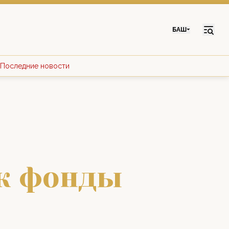
БАШ
Последние новости
аҡ фонды