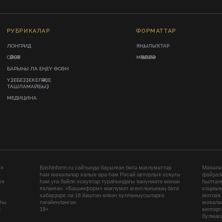
РУБРИКАЛАР
ФОРМАТТАР
ЛОНГРИД
ЯҢЫЛЫҠТАР
СӘЙӘСӘТ
МӘҠӘЛӘЛӘР
БАРЫҺЫ ЛА ЕҢЕҮ ӨСӨН
ҮҘЕБЕҘҘЕКЕЛӘРҘЕ
ТАШЛАМАЙБЫҘ
МЕДИЦИНА
ы»
Bashinform.ru сайтында баҫылған бөтә мәғлүмәттәр
Мәҡәләл
һәм мәҡәләләр халыҡ-ара һәм Рәсәй авторлыҡ хоҡуғы
файҙал
ыҡ
һәм уға бәйле хоҡуҡтар тураһындағы ҡануниәте менән
һылтан
яҡланған. «Башинформ» мәғлүмәт агентлығының бөтә
социаль
хәбәрҙәре лә 18 йәштән өлкән ҡулланыусыларға
мотлаҡ
аһы
тәғәйенләнгән.
мәҡәләл
5
18+
килтер
булмағ