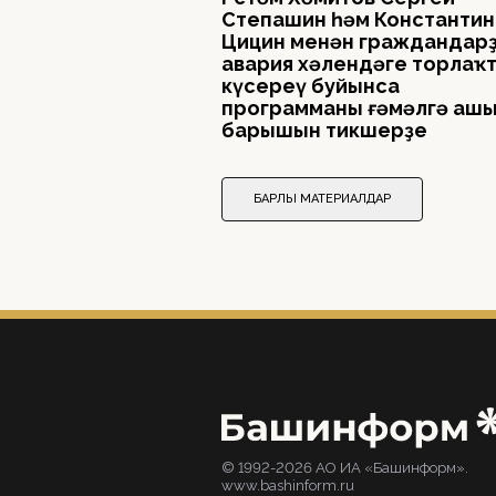
Степашин һәм Константин
Цицин менән граждандар
авария хәлендәге торлаҡ
күсереү буйынса
программаны ғәмәлгә аш
барышын тикшерҙе
БАРЛЫҠ МАТЕРИАЛДАР
© 1992-2026 АО ИА «Башинформ».
www.bashinform.ru