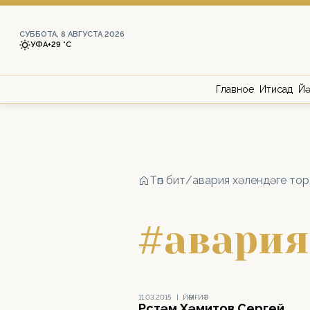
СУББОТА, 8 АВГУСТА 2026
УФА
+29 °С
Главное
Иҡтисад
Йә
Төп бит
/
авария хәлендәге то
#авария
11.03.2015
|
ЙӘМҒИӘТ
Рөстәм Хәмитов Сергей