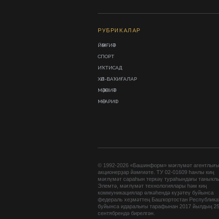
РУБРИКАЛАР
ЙӘМҒИӘТ
СПОРТ
ИҠТИСАД
ХӘЛ-ВАҠИҒАЛАР
МӘҘӘНИӘТ
МӘҒАРИФ
© 1992-2026 «Башинформ» мәғлүмәт агентлығ
акционерҙар йәмғиәте. ТУ 02-01609 һанлы киң
мәғлүмәт сараһын теркәү тураһындағы таныҡл
Элемтә, мәғлүмәт технологиялары һәм киң
коммуникациялар өлкәһендә күҙәтеү буйынса
федераль хеҙмәттең Башҡортостан Республик
буйынса идаралығы тарафынан 2017 йылдың 2
сентябрендә бирелгән.