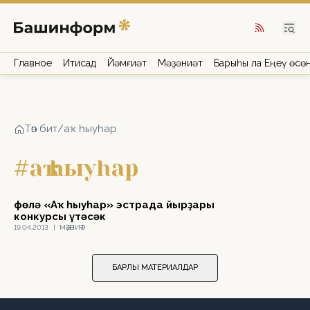
Главное
Иҡтисад
Йәмғиәт
Мәҙәниәт
Барыһы ла Еңеү өсө
Төп бит
/
аҡ һыуһар
#аҡ һыуһар
Өфөлә «Аҡ һыуһар» эстрада йырҙары
конкурсы үтәсәк
19.04.2013
|
МӘҘӘНИӘТ
БАРЛЫҠ МАТЕРИАЛДАР