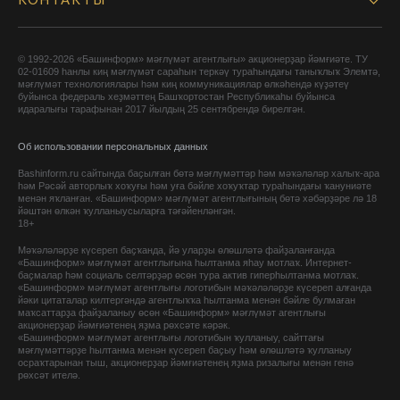
КОНТАКТЫ
© 1992-2026 «Башинформ» мәғлүмәт агентлығы» акционерҙар йәмғиәте. ТУ
02-01609 һанлы киң мәғлүмәт сараһын теркәү тураһындағы таныҡлыҡ Элемтә,
мәғлүмәт технологиялары һәм киң коммуникациялар өлкәһендә күҙәтеү
буйынса федераль хеҙмәттең Башҡортостан Республикаһы буйынса
идаралығы тарафынан 2017 йылдың 25 сентябрендә бирелгән.
Об использовании персональных данных
Bashinform.ru сайтында баҫылған бөтә мәғлүмәттәр һәм мәҡәләләр халыҡ-ара
һәм Рәсәй авторлыҡ хоҡуғы һәм уға бәйле хоҡуҡтар тураһындағы ҡануниәте
менән яҡланған. «Башинформ» мәғлүмәт агентлығының бөтә хәбәрҙәре лә 18
йәштән өлкән ҡулланыусыларға тәғәйенләнгән.
18+
Мәҡәләләрҙе күсереп баҫҡанда, йә уларҙы өлөшләтә файҙаланғанда
«Башинформ» мәғлүмәт агентлығына һылтанма яһау мотлаҡ. Интернет-
баҫмалар һәм социаль селтәрҙәр өсөн тура актив гиперһылтанма мотлаҡ.
«Башинформ» мәғлүмәт агентлығы логотибын мәҡәләләрҙе күсереп алғанда
йәки цитаталар килтергәндә агентлыҡҡа һылтанма менән бәйле булмаған
маҡсаттарҙа файҙаланыу өсөн «Башинформ» мәғлүмәт агентлығы
акционерҙар йәмғиәтенең яҙма рөхсәте кәрәк.
«Башинформ» мәғлүмәт агентлығы логотибын ҡулланыу, сайттағы
мәғлүмәттәрҙе һылтанма менән күсереп баҫыу һәм өлөшләтә ҡулланыу
осраҡтарынан тыш, акционерҙар йәмғиәтенең яҙма ризалығы менән генә
рөхсәт ителә.