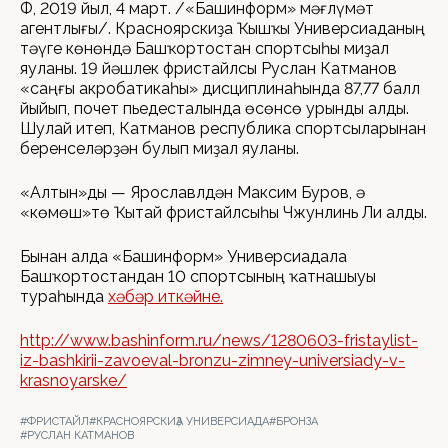
ӨФӨ, 2019 йыл, 4 март. /«Башинформ» мәғлүмәт
агентлығы/. Красноярскиҙа Ҡышҡы Универсиаданың
тәүге көнөндә Башҡортостан спортсыһы миҙал
яуланы. 19 йәшлек фристайлсы Руслан Катманов
«саңғы акробатикаһы» дисциплинаһында 87,77 балл
йыйып, почет пьедесталында өсөнсө урынды алды.
Шулай итеп, Катманов республика спортсыларынан
беренселәрҙән булып миҙал яуланы.
«Алтын»ды — Ярославлдән Максим Буров, ә
«көмөш»тө Ҡытай фристайлсыһы Чжунлинь Ли алды.
Бынан алда «Башинформ» Универсиадала
Башҡортостандан 10 спортсының ҡатнашыуы
тураһында
хәбәр иткәйне.
http://www.bashinform.ru/news/1280603-fristaylist-
iz-bashkirii-zavoeval-bronzu-zimney-universiady-v-
krasnoyarske/
#ФРИСТАЙЛ
#КРАСНОЯРСКИҘА УНИВЕРСИАДА
#БРОНЗА
#РУСЛАН КАТМАНОВ