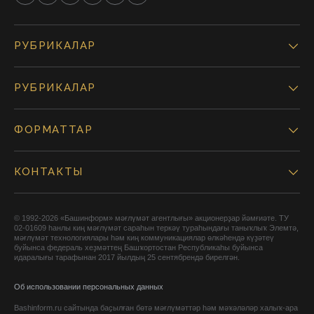
РУБРИКАЛАР
РУБРИКАЛАР
ФОРМАТТАР
КОНТАКТЫ
© 1992-2026 «Башинформ» мәғлүмәт агентлығы» акционерҙар йәмғиәте. ТУ
02-01609 һанлы киң мәғлүмәт сараһын теркәү тураһындағы таныҡлыҡ Элемтә,
мәғлүмәт технологиялары һәм киң коммуникациялар өлкәһендә күҙәтеү
буйынса федераль хеҙмәттең Башҡортостан Республикаһы буйынса
идаралығы тарафынан 2017 йылдың 25 сентябрендә бирелгән.
Об использовании персональных данных
Bashinform.ru сайтында баҫылған бөтә мәғлүмәттәр һәм мәҡәләләр халыҡ-ара