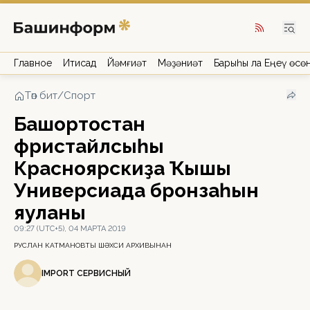
Главное
Иҡтисад
Йәмғиәт
Мәҙәниәт
Барыһы ла Еңеү өсө
Төп бит
/
Спорт
Башҡортостан
фристайлсыһы
Красноярскиҙа Ҡышҡы
Универсиада бронзаһын
яуланы
09:27 (UTC+5), 04 МАРТА 2019
РУСЛАН КАТМАНОВТЫҢ ШӘХСИ АРХИВЫНАН
IMPORT СЕРВИСНЫЙ