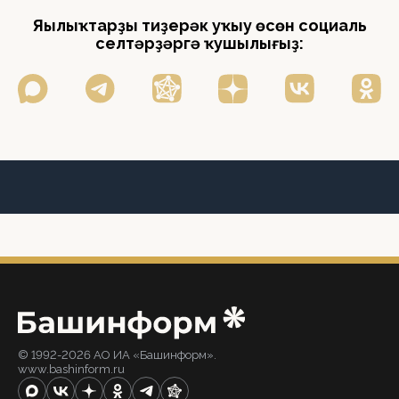
Яңылыҡтарҙы тиҙерәк уҡыу өсөн социаль
селтәрҙәргә ҡушылығыҙ:
© 1992-2026 АО ИА «Башинформ».
www.bashinform.ru