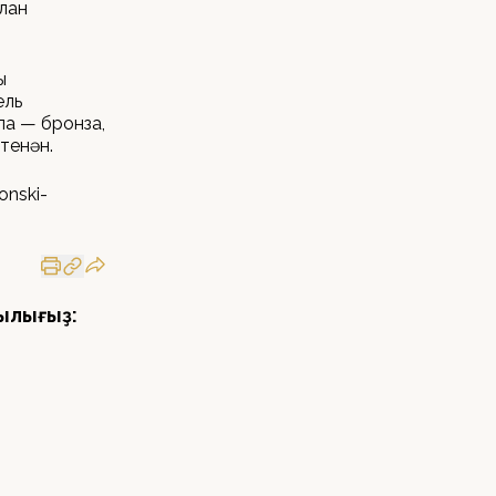
рлан
ы
ель
ла — бронза,
тенән.
onski-
ылығыҙ: