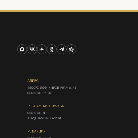
АДРЕС
450077, ӨФӨ, КИРОВ УРАМЫ, 45

(347) 250-05-07
РЕКЛАМНАЯ СЛУЖБА
(347) 250-11-11

ADV@BASHINFORM.RU
РЕДАКЦИЯ