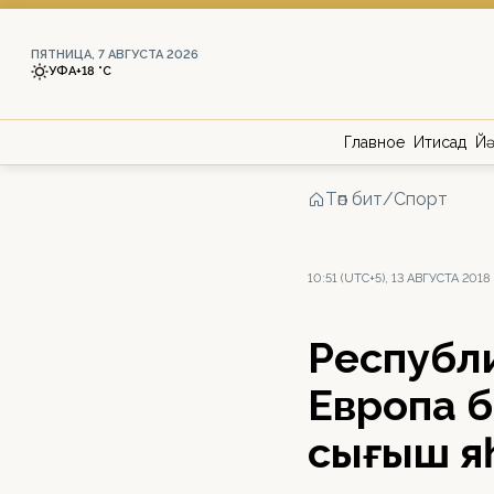
ПЯТНИЦА, 7 АВГУСТА 2026
УФА
+18 °С
Главное
Иҡтисад
Йә
Төп бит
/
Спорт
10:51 (UTC+5), 13 АВГУСТА 2018
Республ
Европа 
сығыш я