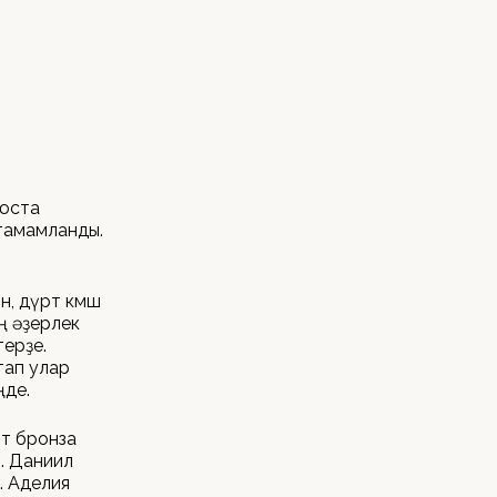
нюста
тамамланды.
, дүрт көмөш
ң әҙерлек
терҙе.
тап улар
ңде.
рт бронза
л. Даниил
. Аделия