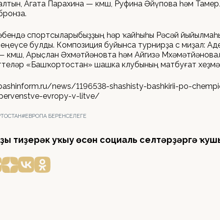
алтын, Агата Парахина — көмөш, Руфина Әйүпова һәм Таме
бронза.
әбендә спортсыларыбыҙҙың һәр ҡайһыһы Рәсәй йыйылмаһ
еңеүсе булды. Композиция буйынса турнирҙа өс миҙал: Ад
— көмөш, Арыҫлан Әхмәтйәновта һәм Айгизә Мөхәмәтйәнова
ттеләр «Башҡортостан» шашка клубының матбуғат хеҙмә
bashinform.ru/news/1196538-shashisty-bashkirii-po-chempi
-pervenstve-evropy-v-litve/
РТОСТАН
#ЕВРОПА БЕРЕНСЕЛЕГЕ
ҙы тиҙерәк уҡыу өсөн социаль селтәрҙәргә ҡуш