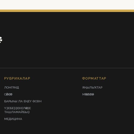
РУБРИКАЛАР
ФОРМАТТАР
ЛОНГРИД
ЯҢЫЛЫҠТАР
СӘЙӘСӘТ
МӘҠӘЛӘЛӘР
БАРЫҺЫ ЛА ЕҢЕҮ ӨСӨН
ҮҘЕБЕҘҘЕКЕЛӘРҘЕ
ТАШЛАМАЙБЫҘ
МЕДИЦИНА