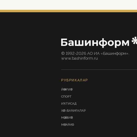
© 1992-2026 АО ИА «Башинформ».
www.bashinform.ru
РУБРИКАЛАР
ЙӘМҒИӘТ
СПОРТ
ИҠТИСАД
ХӘЛ-ВАҠИҒАЛАР
МӘҘӘНИӘТ
МӘҒАРИФ