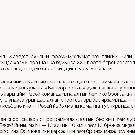
ыл, 13 август. /«Башинформ» мәғлүмәт агентлығы/. Виль
ында халыҡ-ара шашка буйынса XX Европа беренселеге 
ртостандан туғыҙ спортсы уңышлы сығыш яһаны.
 Рәсәй йыйылмаһы йәшен тиҙлегендәге программала өс алтын
онза миҙал яуланы. «Башҡортостан» үҙәк шашка клубыны
тсылары дөйөм Рәсәй командаһына алтын һәм ике бронза кил
үге унауҙа урындар алған спортсыларыбыҙ ярҙамында — 
да иҫәбенә инә — Рәсәй йыйылмаһы команда турнирында е
н спортсылары өс программала өс алтын, бер көмөш һәм дү
 Рәсәй йыйылмаһы — 10 алтын, 10 көмөш һәм 10 бронза миҙа
ристина Осипова икешәр: алтын һәм бронза миҙал яуланы