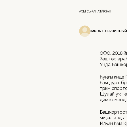
АСЫҠ СЫҒАНАҠТАРҘАН
IMPORT СЕРВИСНЫЙ
ӨФӨ, 2018 й
йәштәр араһ
Унда Башҡо
Һуңғы көндә
һәм дүрт бр
төркөмө спор
Шулай уҡ тә
дөйөм коман
Башҡортоста
миҙал алды.
Ильин һәм К