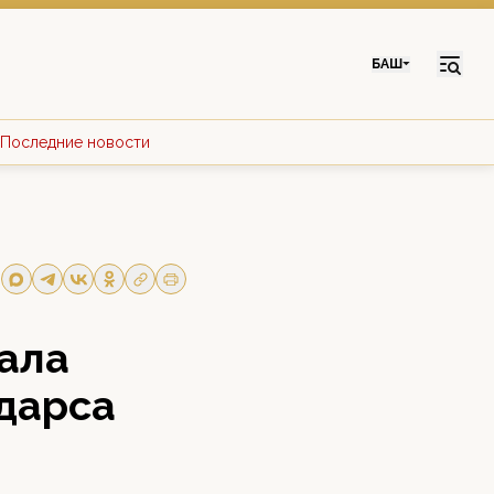
БАШ
Последние новости
ала
дарса