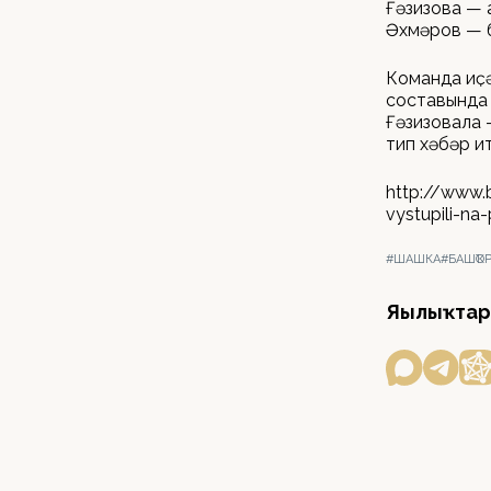
Ғәзизова — 
Әхмәров — 
Команда иҫ
составында 
Ғәзизовала 
тип хәбәр и
http://www.
vystupili-na
#ШАШКА
#БАШҠО
Яңылыҡтар