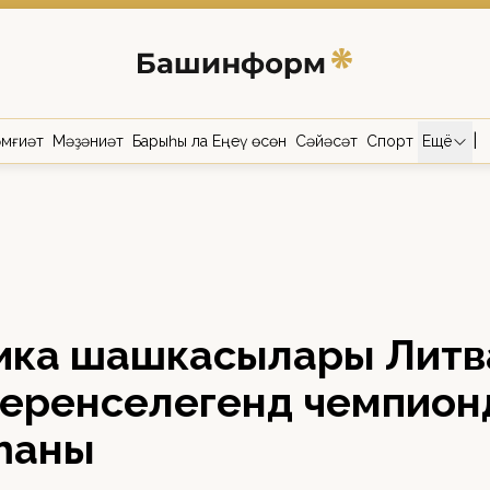
|
мғиәт
Мәҙәниәт
Барыһы ла Еңеү өсөн
Сәйәсәт
Спорт
Ещё
ика шашкасылары Литв
беренселегендә чемпион
һаны