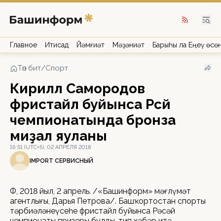
Главное
Иҡтисад
Йәмғиәт
Мәҙәниәт
Барыһы ла Еңеү өсө
Төп бит
/
Спорт
Кирилл Самородов
фристайл буйынса Рәсәй
чемпионатында бронза
миҙал яуланы
16:51 (UTC+5), 02 АПРЕЛЯ 2018
IMPORT СЕРВИСНЫЙ
ӨФӨ, 2018 йыл, 2 апрель. /«Башинформ» мәғлүмәт
агентлығы, Дарья Петрова/. Башҡортостан спорты
тәрбиәләнеүсеһе фристайл буйынса Рәсәй
чемпионаты призеры булды, тип хәбәр итә