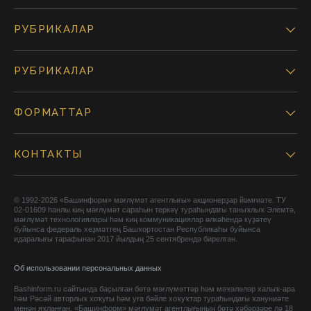
РУБРИКАЛАР
РУБРИКАЛАР
ФОРМАТТАР
КОНТАКТЫ
© 1992-2026 «Башинформ» мәғлүмәт агентлығы» акционерҙар йәмғиәте. ТУ
02-01609 һанлы киң мәғлүмәт сараһын теркәү тураһындағы таныҡлыҡ Элемтә,
мәғлүмәт технологиялары һәм киң коммуникациялар өлкәһендә күҙәтеү
буйынса федераль хеҙмәттең Башҡортостан Республикаһы буйынса
идаралығы тарафынан 2017 йылдың 25 сентябрендә бирелгән.
Об использовании персональных данных
Bashinform.ru сайтында баҫылған бөтә мәғлүмәттәр һәм мәҡәләләр халыҡ-ара
һәм Рәсәй авторлыҡ хоҡуғы һәм уға бәйле хоҡуҡтар тураһындағы ҡануниәте
менән яҡланған. «Башинформ» мәғлүмәт агентлығының бөтә хәбәрҙәре лә 18