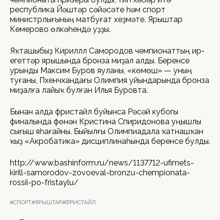
республика Йәштәр сәйәсәте һәм спорт
министрлығының матбуғат хеҙмәте. Ярыштар
Кемерово өлкәһендә уҙҙы.
Яҡташыбыҙ Кириллл Самородов чемпионаттың ир-
егеттәр ярышында бронза миҙал алды. Беренсе
урынды Максим Буров яуланы, «көмөш» — уның
туғаны, Пхенчхандағы Олимпия уйындарында бронза
миҙалға лайыҡ булған Илья Буровта.
Бынан алда фристайл буйынса Рәсәй кубогы
финалында Өфөнән Кристина Спиридонова уңышлы
сығыш яһағайны. Быйылғы Олимпиадала ҡатнашҡан
ҡыҙ «Акробатика» дисциплинаһында беренсе булды.
http://www.bashinform.ru/news/1137712-ufimets-
kirill-samorodov-zovoeval-bronzu-chempionata-
rossii-po-fristaylu/
#СПОРТ
#ЯРЫШТАР
#ФРИСТАЙЛ