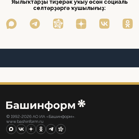
Яңылыҡтарҙы тиҙерәк уҡыу өсөн социаль
селтәрҙәргә ҡушылығыҙ:
© 1992-2026 АО ИА «Башинформ».
www.bashinform.ru