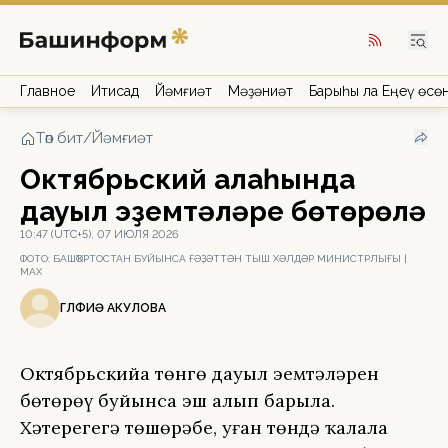
Главное
Иҡтисад
Йәмғиәт
Мәҙәниәт
Барыһы ла Еңеү өсө
Төп бит
/
Йәмғиәт
Октябрьский ҡалаһында
дауыл эҙемтәләре бөтөрөлә
10:47 (UTC+5), 07 ИЮЛЯ 2026
ФОТО:
БАШҠОРТОСТАН БУЙЫНСА ҒӘҘӘТТӘН ТЫШ ХӘЛДӘР МИНИСТРЛЫҒЫ |
МАХ
ГӨЛФИӘ АКУЛОВА
Октябрьскийҙа төнгө дауыл эҙемтәләрен
бөтөрөү буйынса эш алып барыла.
Хәтерегеҙгә төшөрәбеҙ, уҙған төндә ҡалала