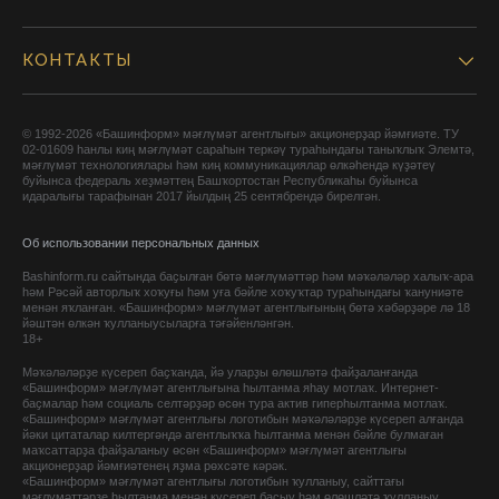
КОНТАКТЫ
© 1992-2026 «Башинформ» мәғлүмәт агентлығы» акционерҙар йәмғиәте. ТУ
02-01609 һанлы киң мәғлүмәт сараһын теркәү тураһындағы таныҡлыҡ Элемтә,
мәғлүмәт технологиялары һәм киң коммуникациялар өлкәһендә күҙәтеү
буйынса федераль хеҙмәттең Башҡортостан Республикаһы буйынса
идаралығы тарафынан 2017 йылдың 25 сентябрендә бирелгән.
Об использовании персональных данных
Bashinform.ru сайтында баҫылған бөтә мәғлүмәттәр һәм мәҡәләләр халыҡ-ара
һәм Рәсәй авторлыҡ хоҡуғы һәм уға бәйле хоҡуҡтар тураһындағы ҡануниәте
менән яҡланған. «Башинформ» мәғлүмәт агентлығының бөтә хәбәрҙәре лә 18
йәштән өлкән ҡулланыусыларға тәғәйенләнгән.
18+
Мәҡәләләрҙе күсереп баҫҡанда, йә уларҙы өлөшләтә файҙаланғанда
«Башинформ» мәғлүмәт агентлығына һылтанма яһау мотлаҡ. Интернет-
баҫмалар һәм социаль селтәрҙәр өсөн тура актив гиперһылтанма мотлаҡ.
«Башинформ» мәғлүмәт агентлығы логотибын мәҡәләләрҙе күсереп алғанда
йәки цитаталар килтергәндә агентлыҡҡа һылтанма менән бәйле булмаған
маҡсаттарҙа файҙаланыу өсөн «Башинформ» мәғлүмәт агентлығы
акционерҙар йәмғиәтенең яҙма рөхсәте кәрәк.
«Башинформ» мәғлүмәт агентлығы логотибын ҡулланыу, сайттағы
мәғлүмәттәрҙе һылтанма менән күсереп баҫыу һәм өлөшләтә ҡулланыу