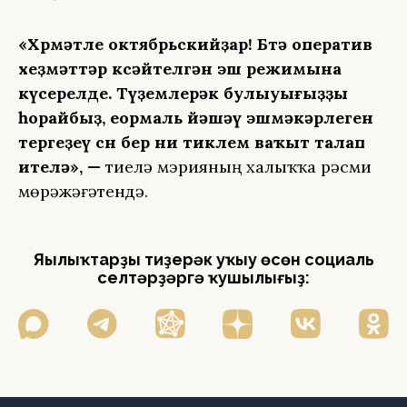
«Хөрмәтле октябрьскийҙар! Бөтә оператив
хеҙмәттәр көсәйтелгән эш режимына
күсерелде. Түҙемлерәк булыуығыҙҙы
һорайбыҙ, еормаль йәшәү эшмәкәрлеген
тергеҙеү өсөн бер ни тиклем ваҡыт талап
ителә», —
тиелә мэрияның халыҡҡа рәсми
мөрәжәғәтендә.
Яңылыҡтарҙы тиҙерәк уҡыу өсөн социаль
селтәрҙәргә ҡушылығыҙ: