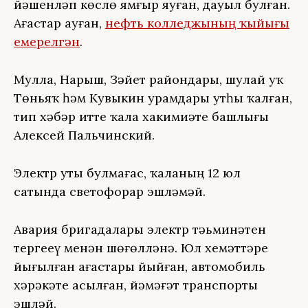
йәшенләп көслө ямғыр яуған, дауыл булған.
Ағастар ауған,
нефть колледжының ҡыйығы
емерелгән
.
Мулла, Нарыш, Зәйет райондары, шулай уҡ
Төньяҡ һәм Кувыкин урамдары утһыҙ ҡалған,
тип хәбәр итте ҡала хакимиәте башлығы
Алексей Пальчинский.
Электр уты булмағас, ҡаланың 12 юл
сатында светофорҙар эшләмәй.
Авария бригадалары электр тәьминәтен
тергеҙеү менән шөғөлләнә. Юл хеҙмәттәре
йығылған ағастарҙы йыйған, автомобиль
хәрәкәте асылған, йәмәғәт транспорты
эшләй.