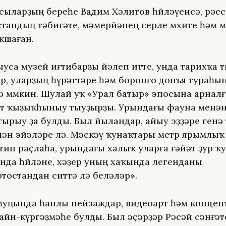
ыларҙың береһе Вадим Хәлитов һөйләүенсә, рәс
тандың тәбиғәте, мәмерйәнең серле мөхите һәм 
ҡшаған.
уса музей иғтибарҙы йәлеп итте, унда тарихҡа 
р, уларҙың һүрәттәре һәм боронғо донъя тураһы
ә мөмкин. Шулай уҡ «Урал батыр» эпосына арнал
т ҡыҙыҡһыныу тыуҙырҙы. Урындағы фауна менә
ырыу ҙа булды. Был йыландар, айыу эҙҙәре генә 
йән эйәләре лә. Мәскәү ҡунаҡтары метр ярымлыҡ
 тип раҫлаһа, урындағы халыҡ уларға ғәйәт ҙур ҡ
нда һөйләне, хәҙер уның хаҡында легенданы
тостандан ситтә лә беләләр».
уңында һанлы пейзаждар, видеоарт һәм концеп
айн-күргәҙмәһе булды. Был әҫәрҙәр Рәсәй сәнғә