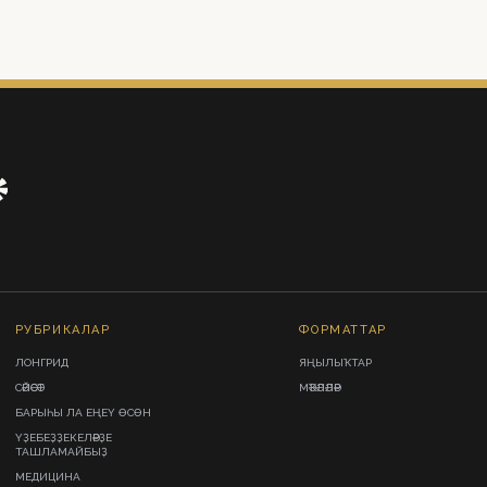
РУБРИКАЛАР
ФОРМАТТАР
ЛОНГРИД
ЯҢЫЛЫҠТАР
СӘЙӘСӘТ
МӘҠӘЛӘЛӘР
БАРЫҺЫ ЛА ЕҢЕҮ ӨСӨН
ҮҘЕБЕҘҘЕКЕЛӘРҘЕ
ТАШЛАМАЙБЫҘ
МЕДИЦИНА