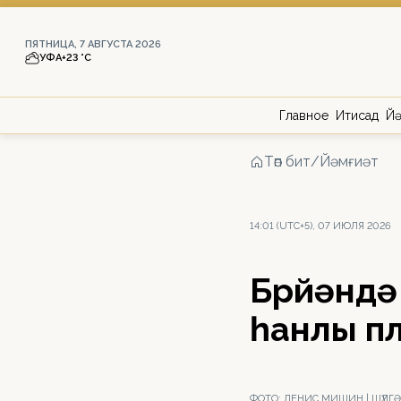
ПЯТНИЦА, 7 АВГУСТА 2026
УФА
+23 °С
Главное
Иҡтисад
Йә
Төп бит
/
Йәмғиәт
14:01 (UTC+5), 07 ИЮЛЯ 2026
Бөрйәнд
һанлы п
ФОТО:
ДЕНИС МИШИН | ШҮЛГ