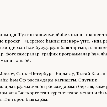
йонында Шүлгәнташ мәмерйәһе янында икенсе т
ле проект – «Беренсе һанлы пленэр» үтте. Унда 
 киндерҙән һәм буяуҙарҙан баш тартып, планшет
р, фотокамералар, график программалар һәм яһ
амында эшләй.
Мәскәү, Санкт-Петербург, Һарытау, Ҡытай Халыҡ
аһы һәм Өфө рәссамдары ҡатнашты. Спутник
ялары ярҙамы менән рәссамдарҙың бер өлөшө, каме
ары аша Башҡортостан күренештәре менән илһа
иттән тороп башҡарҙы.