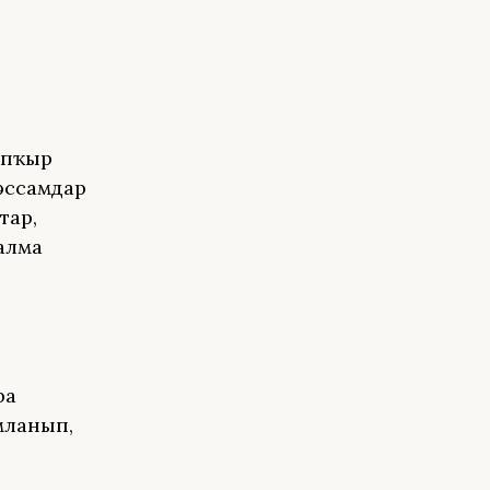
апҡыр
рәссамдар
тар,
алма
ра
мланып,