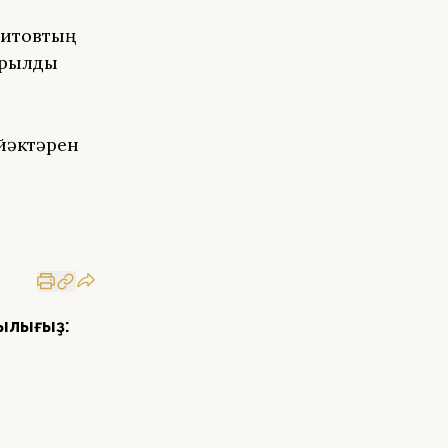
литовтың
ырылды
йәктәрен
ылығыҙ: