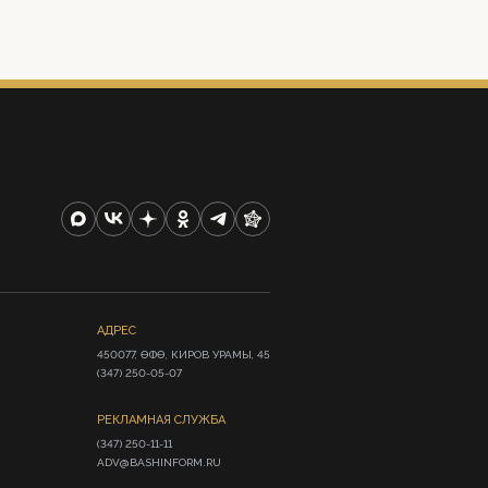
АДРЕС
450077, ӨФӨ, КИРОВ УРАМЫ, 45

(347) 250-05-07
РЕКЛАМНАЯ СЛУЖБА
(347) 250-11-11

ADV@BASHINFORM.RU