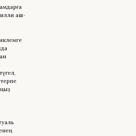
самдарға
милли аш-
тиклемге
нда
ған
н
түгел,
 терпе
уңыҙ
туаль
тенең