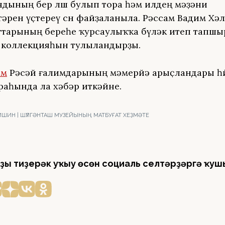
дының бер өлөшө булып тора һәм илдең мәҙәни
әрен үҫтереү өсөн файҙаланыла. Рәссам Вадим Хә
ттарының береһе ҡурсаулыҡҡа бүләк итеп тапш
 коллекцияһын тулыландырҙы.
рм
Рәсәй ғалимдарының мәмерйә арыҫландары һө
раһында ла хәбәр иткәйне.
ШИН | ШҮЛГӘНТАШ МУЗЕЙЫНЫҢ МАТБУҒАТ ХЕҘМӘТЕ
ҙы тиҙерәк уҡыу өсөн социаль селтәрҙәргә ҡуш