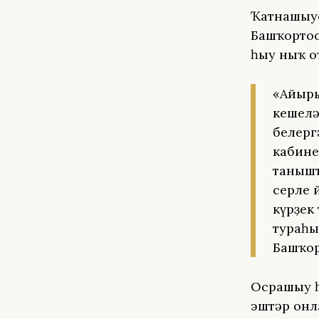
Ҡатнашыус
Башҡортос
һыу ныҡ о
«Айыры
кешелә
белерг
кабине
танышт
серле 
күрҙек
тураһы
Башҡор
Осрашыу һ
эштәр онл