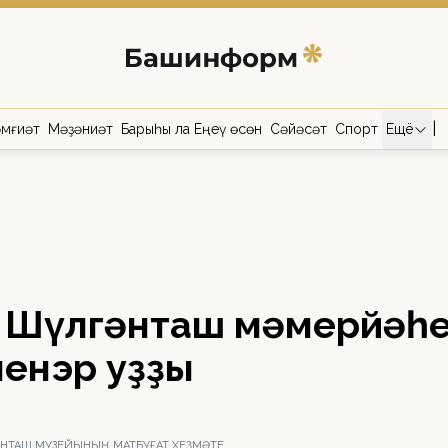
|
мғиәт
Мәҙәниәт
Барыһы ла Еңеү өсөн
Сәйәсәт
Спорт
Ещё
ә Шүлгәнташ мәмерйәһ
ленэр уҙҙы
ӘНТАШ МУЗЕЙЫНЫҢ МАТБУҒАТ ХЕҘМӘТЕ