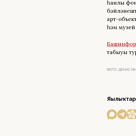
һанлы фон
бәйләнешт
арт-объек
һәм музей
Башинфо
табыуы ту
ФОТО:
ДЕНИС МИ
Яңылыҡтар