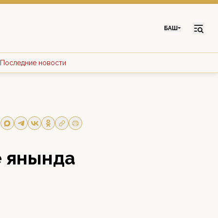
БАШ
Последние новости
е янында