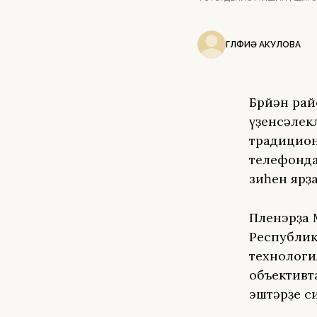
ГӨЛФИӘ АКУЛОВА
Бөрйән ра
үҙенсәлек
традицион
телефонда
зиһен ярҙ
Пленэрҙа 
Республик
технологи
объективт
эштәрҙе с