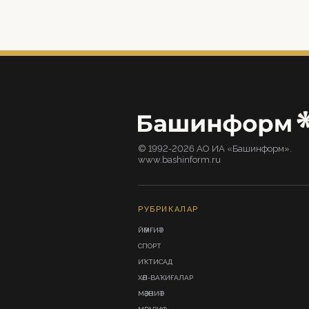
© 1992-2026 АО ИА «Башинформ».
www.bashinform.ru
РУБРИКАЛАР
ЙӘМҒИӘТ
СПОРТ
ИҠТИСАД
ХӘЛ-ВАҠИҒАЛАР
МӘҘӘНИӘТ