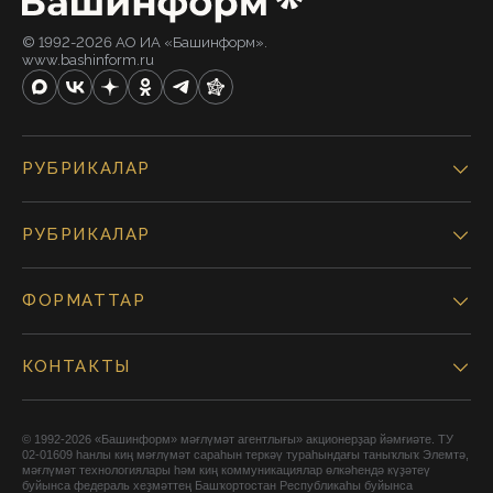
© 1992-2026 АО ИА «Башинформ».
www.bashinform.ru
РУБРИКАЛАР
РУБРИКАЛАР
ФОРМАТТАР
КОНТАКТЫ
© 1992-2026 «Башинформ» мәғлүмәт агентлығы» акционерҙар йәмғиәте. ТУ
02-01609 һанлы киң мәғлүмәт сараһын теркәү тураһындағы таныҡлыҡ Элемтә,
мәғлүмәт технологиялары һәм киң коммуникациялар өлкәһендә күҙәтеү
буйынса федераль хеҙмәттең Башҡортостан Республикаһы буйынса