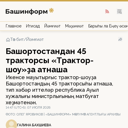
Главное
Иҡтисад
Йәмғиәт
Мәҙәниәт
Барыһы ла Еңеү өсө
Төп бит
/
Йәмғиәт
Башҡортостандан 45
тракторсы «Трактор-
шоу»ҙа ҡатнаша
Икенсе мауыҡтырғыс трактор-шоуҙа
Башҡортостандың 45 тракторсыһы ҡатнаша,
тип хәбәр иттеләр республика Ауыл
хужалығы министрлығының матбуғат
хеҙмәтенән.
14:47 (UTC+5), 07 ИЮЛЯ 2026
ФОТО:
ОЛЕГ ЯРОВИКОВ | «БАШИНФОРМ» МӘҒЛҮМӘТ АГЕНТЛЫҒЫ АРХИВЫ
ГАЛИНА БАХШИЕВА