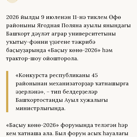
2026 йылдың 9 июленән 11-нә тиклем Өфө
районының Ягодная Поляна ауылы янындағы
Башҡорт дәүләт аграр университетының
уҡытыу-фәнни үҙәгенең тәжрибә
баҫыуҙарында «Баҫыу көнө-2026» һәм
трактор-шоу ойошторола.
«Конкурста республиканың 45
районынан механизаторҙар ҡатнашырға
әҙерләнә», – тип белдерҙеләр
Башҡортостандың Ауыл хужалығы
министрлығында.
«Баҫыу көнө-2026» форумында теләгән һәр
кем ҡатнаша ала. Был форум асыҡ һауалағы