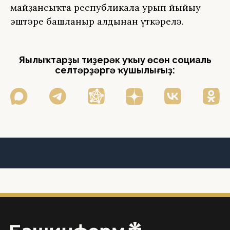
майҙансыҡта республикала урып йыйыу
эштәре башланыр алдынан үткәрелә.
Яңылыҡтарҙы тиҙерәк уҡыу өсөн социаль
селтәрҙәргә ҡушылығыҙ: