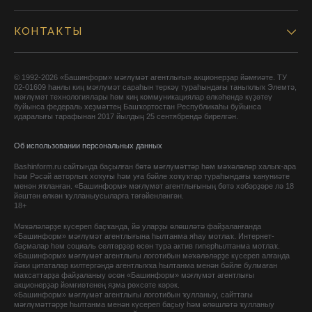
КОНТАКТЫ
© 1992-2026 «Башинформ» мәғлүмәт агентлығы» акционерҙар йәмғиәте. ТУ
02-01609 һанлы киң мәғлүмәт сараһын теркәү тураһындағы таныҡлыҡ Элемтә,
мәғлүмәт технологиялары һәм киң коммуникациялар өлкәһендә күҙәтеү
буйынса федераль хеҙмәттең Башҡортостан Республикаһы буйынса
идаралығы тарафынан 2017 йылдың 25 сентябрендә бирелгән.
Об использовании персональных данных
Bashinform.ru сайтында баҫылған бөтә мәғлүмәттәр һәм мәҡәләләр халыҡ-ара
һәм Рәсәй авторлыҡ хоҡуғы һәм уға бәйле хоҡуҡтар тураһындағы ҡануниәте
менән яҡланған. «Башинформ» мәғлүмәт агентлығының бөтә хәбәрҙәре лә 18
йәштән өлкән ҡулланыусыларға тәғәйенләнгән.
18+
Мәҡәләләрҙе күсереп баҫҡанда, йә уларҙы өлөшләтә файҙаланғанда
«Башинформ» мәғлүмәт агентлығына һылтанма яһау мотлаҡ. Интернет-
баҫмалар һәм социаль селтәрҙәр өсөн тура актив гиперһылтанма мотлаҡ.
«Башинформ» мәғлүмәт агентлығы логотибын мәҡәләләрҙе күсереп алғанда
йәки цитаталар килтергәндә агентлыҡҡа һылтанма менән бәйле булмаған
маҡсаттарҙа файҙаланыу өсөн «Башинформ» мәғлүмәт агентлығы
акционерҙар йәмғиәтенең яҙма рөхсәте кәрәк.
«Башинформ» мәғлүмәт агентлығы логотибын ҡулланыу, сайттағы
мәғлүмәттәрҙе һылтанма менән күсереп баҫыу һәм өлөшләтә ҡулланыу