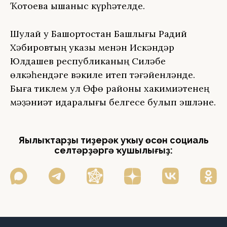
Ҡотоевҡа ышаныс күрһәтелде.
Шулай уҡ Башҡортостан Башлығы Радий
Хәбировтың указы менән Искәндәр
Юлдашев республиканың Силәбе
өлкәһендәге вәкиле итеп тәғәйенләнде.
Быға тиклем ул Өфө районы хакимиәтенең
мәҙәниәт идаралығы белгесе булып эшләне.
Яңылыҡтарҙы тиҙерәк уҡыу өсөн социаль
селтәрҙәргә ҡушылығыҙ: