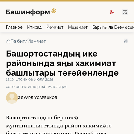
Главное
Иҡтисад
Йәмғиәт
Мәҙәниәт
Барыһы ла Еңеү өсө
Төп бит
/
Йәмғиәт
Башҡортостандың ике
районында яңы хакимиәт
башлыҡтары тәғәйенләнде
13:19 (UTC+5), 06 ИЮЛЯ 2026
ФОТО:
ОПЕРАТИВ КӘҢӘШМӘ | ТРАНСЛЯЦИЯ
ЭДУАРД ҠУСҠАРБӘКОВ
Башҡортостандың бер нисә
муниципалитетында район хакимиәте
башлыҡтары алмашынды. Республика