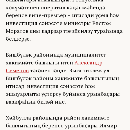
хөкүмәтенең оператив кәңәшмәһендә
беренсе вице-премьер – иҡтисади үҫеш һәм
инвестиция сәйәсәте министры Рөстәм
Моратов яңы кадрҙар тәғәйенләү тураһында
белдерҙе.
Бишбүләк районында муниципалитет
хакимиәте башлығы итеп
Александр
Семёнов
тәғәйенләнде. Быға тиклем ул
Бишбүләк районы хакимиәте башлығының
иҡтисад, инвестиция сәйәсәте һәм
эшҡыуарлыҡты үҫтереү буйынса урынбаҫары
вазифаһын биләй ине.
Хәйбулла районында район хакимиәте
башлығының беренсе урынбаҫары Илмир