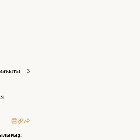
ваҡыты – 3
ия
ылығыҙ: