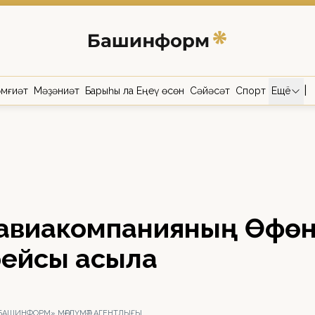
|
мғиәт
Мәҙәниәт
Барыһы ла Еңеү өсөн
Сәйәсәт
Спорт
Ещё
р авиакомпанияның Өфө
рейсы асыла
«БАШИНФОРМ» МӘҒЛҮМӘТ АГЕНТЛЫҒЫ