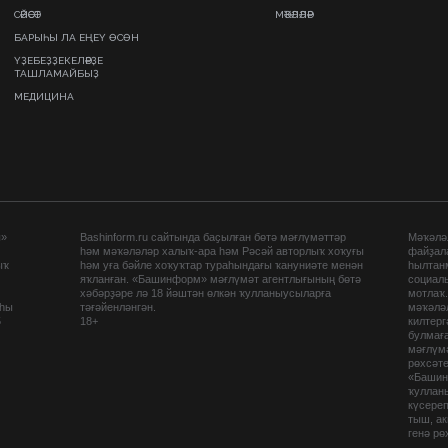
СӘЙӘСӘТ
МӘҠӘЛӘЛӘР
БАРЫҺЫ ЛА ЕҢЕҮ ӨСӨН
ҮҘЕБЕҘҘЕКЕЛӘРҘЕ
ТАШЛАМАЙБЫҘ
МЕДИЦИНА
ы»
Bashinform.ru сайтында баҫылған бөтә мәғлүмәттәр
Мәҡәләл
һәм мәҡәләләр халыҡ-ара һәм Рәсәй авторлыҡ хоҡуғы
файҙал
ыҡ
һәм уға бәйле хоҡуҡтар тураһындағы ҡануниәте менән
һылтан
яҡланған. «Башинформ» мәғлүмәт агентлығының бөтә
социаль
хәбәрҙәре лә 18 йәштән өлкән ҡулланыусыларға
мотлаҡ
аһы
тәғәйенләнгән.
мәҡәләл
5
18+
килтер
булмағ
мәғлүмә
рөхсәте
«Башин
ҡуллан
күсере
тыш, а
генә рө