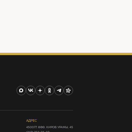
АДРЕС
450077, ӨФӨ, КИРОВ УРАМЫ, 45
