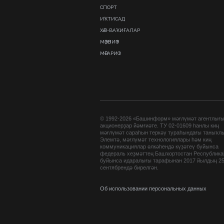
СПОРТ
ИҠТИСАД
ХӘЛ-ВАҠИҒАЛАР
МӘҘӘНИӘТ
МӘҒАРИФ
© 1992-2026 «Башинформ» мәғлүмәт агентлығ
акционерҙар йәмғиәте. ТУ 02-01609 һанлы киң
мәғлүмәт сараһын теркәү тураһындағы таныҡл
Элемтә, мәғлүмәт технологиялары һәм киң
коммуникациялар өлкәһендә күҙәтеү буйынса
федераль хеҙмәттең Башҡортостан Республик
буйынса идаралығы тарафынан 2017 йылдың 2
сентябрендә бирелгән.
Об использовании персональных данных