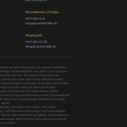
(347) 250-05-07
РЕКЛАМНАЯ СЛУЖБА
(347) 250-11-11

ADV@BASHINFORM.RU
РЕДАКЦИЯ
(347) 250-07-28

INF@BASHINFORM.RU
әрҙе күсереп баҫҡанда, йә уларҙы өлөшләтә
анғанда «Башинформ» мәғлүмәт агентлығына
ма яһау мотлаҡ. Интернет-баҫмалар һәм
 селтәрҙәр өсөн тура актив гиперһылтанма
. «Башинформ» мәғлүмәт агентлығы логотибын
әрҙе күсереп алғанда йәки цитаталар
гәндә агентлыҡҡа һылтанма менән бәйле
ан маҡсаттарҙа файҙаланыу өсөн «Башинформ»
т агентлығы акционерҙар йәмғиәтенең яҙма
 кәрәк.
форм» мәғлүмәт агентлығы логотибын
ыу, сайттағы мәғлүмәттәрҙе һылтанма менән
п баҫыу һәм өлөшләтә ҡулланыу осраҡтарынан
кционерҙар йәмғиәтенең яҙма ризалығы менән
хсәт ителә.