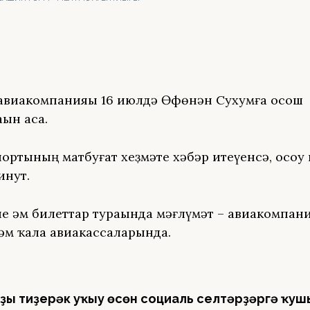
авиакомпанияһы 16 июлдә Өфөнән Сухумға осош
һын аса.
ортының матбуғат хеҙмәте хәбәр итеүенсә, осоу 
инут.
е һәм билеттар тураһында мәғлүмәт – авиакомпан
һәм ҡала авиакассаларында.
ҙы тиҙерәк уҡыу өсөн социаль селтәрҙәргә ҡуш