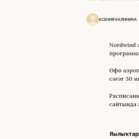
КСЕНИЯ КАЛИНИНА
Nordwind 
программа
Өфө аэроп
сәғәт 30 м
Расписани
сайтында 
Яңылыҡтар