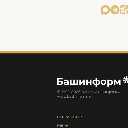
© 1992-2026 АО ИА «Башинформ».
www.bashinform.ru
РУБРИКАЛАР
ЙӘМҒИӘТ