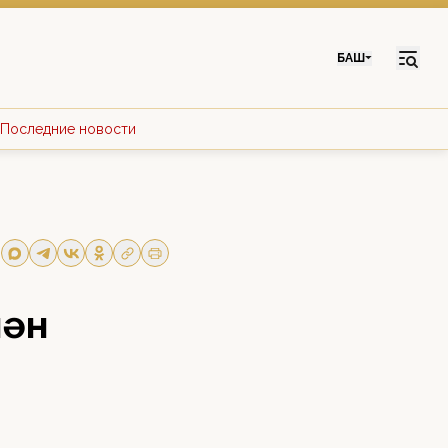
БАШ
Последние новости
нән