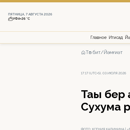
ПЯТНИЦА, 7 АВГУСТА 2026
УФА
+26 °С
Главное
Иҡтисад
Йә
Төп бит
/
Йәмғиәт
17:17 (UTC+5), 03 ИЮЛЯ 2026
Тағы бе
Сухумға 
ФОТО:
КСЕНИЯ КАЛИНИНА | 