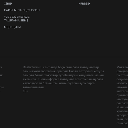
СӘЙӘСӘТ
МӘҠӘЛӘЛӘР
БАРЫҺЫ ЛА ЕҢЕҮ ӨСӨН
ҮҘЕБЕҘҘЕКЕЛӘРҘЕ
ТАШЛАМАЙБЫҘ
МЕДИЦИНА
ы»
Bashinform.ru сайтында баҫылған бөтә мәғлүмәттәр
Мәҡәләл
һәм мәҡәләләр халыҡ-ара һәм Рәсәй авторлыҡ хоҡуғы
файҙал
ыҡ
һәм уға бәйле хоҡуҡтар тураһындағы ҡануниәте менән
һылтан
яҡланған. «Башинформ» мәғлүмәт агентлығының бөтә
социаль
хәбәрҙәре лә 18 йәштән өлкән ҡулланыусыларға
мотлаҡ
аһы
тәғәйенләнгән.
мәҡәләл
5
18+
килтер
булмағ
мәғлүмә
рөхсәте
«Башин
ҡуллан
күсере
тыш, а
генә рө