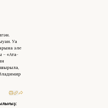
лгән.
ған. Уға
арына әле
 – «Ата-
ын
пшырыла,
 Владимир
ылығыҙ: