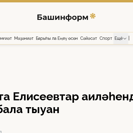
|
мғиәт
Мәҙәниәт
Барыһы ла Еңеү өсөн
Сәйәсәт
Спорт
Ещё
а Елисеевтар ғаиләһен
ала тыуған
В