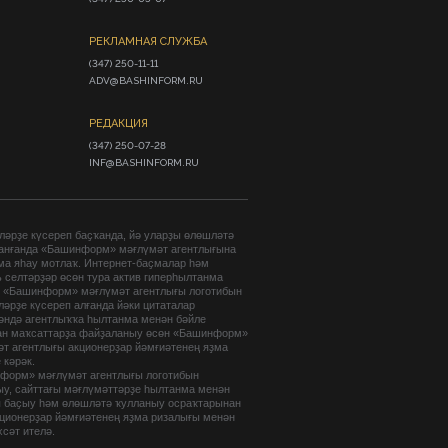
РЕКЛАМНАЯ СЛУЖБА
(347) 250-11-11

ADV@BASHINFORM.RU
РЕДАКЦИЯ
(347) 250-07-28

INF@BASHINFORM.RU
әрҙе күсереп баҫҡанда, йә уларҙы өлөшләтә
анғанда «Башинформ» мәғлүмәт агентлығына
ма яһау мотлаҡ. Интернет-баҫмалар һәм
 селтәрҙәр өсөн тура актив гиперһылтанма
. «Башинформ» мәғлүмәт агентлығы логотибын
әрҙе күсереп алғанда йәки цитаталар
гәндә агентлыҡҡа һылтанма менән бәйле
ан маҡсаттарҙа файҙаланыу өсөн «Башинформ»
т агентлығы акционерҙар йәмғиәтенең яҙма
 кәрәк.
форм» мәғлүмәт агентлығы логотибын
ыу, сайттағы мәғлүмәттәрҙе һылтанма менән
п баҫыу һәм өлөшләтә ҡулланыу осраҡтарынан
кционерҙар йәмғиәтенең яҙма ризалығы менән
хсәт ителә.