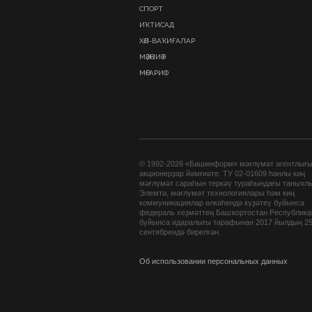
СПОРТ
ИҠТИСАД
ХӘЛ-ВАҠИҒАЛАР
МӘҘӘНИӘТ
МӘҒАРИФ
© 1992-2026 «Башинформ» мәғлүмәт агентлығ
акционерҙар йәмғиәте. ТУ 02-01609 һанлы киң
мәғлүмәт сараһын теркәү тураһындағы таныҡл
Элемтә, мәғлүмәт технологиялары һәм киң
коммуникациялар өлкәһендә күҙәтеү буйынса
федераль хеҙмәттең Башҡортостан Республик
буйынса идаралығы тарафынан 2017 йылдың 2
сентябрендә бирелгән.
Об использовании персональных данных