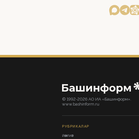
© 1992-2026 АО ИА «Башинформ».
www.bashinform.ru
РУБРИКАЛАР
ЙӘМҒИӘТ