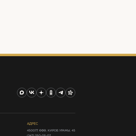
АДРЕС
450077, ӨФӨ, КИРОВ УРАМЫ, 45

(347) 250-05-07