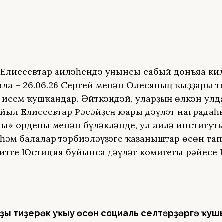
 Елисеевтар ғаиләһендә унынсы сабый донъяға ки
ла – 26.06.26 Сергей менән Олесяның ҡыҙҙары тыу
 исем ҡушҡандар. Әйткәндәй, уларҙың өлкән улд
ыйыл Елисеевтар Рәсәйҙең юғары дәүләт наградаһы
ны» ордены менән бүләкләнде, ул ғаилә институт
 һәм балалар тәрбиәләүҙәге ҡаҙаныштар өсөн та
 итте Юстиция буйынса дәүләт комитеты рәйесе
ҙы тиҙерәк уҡыу өсөн социаль селтәрҙәргә ҡуш