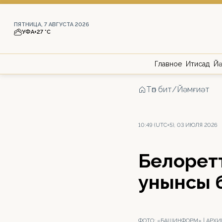
ПЯТНИЦА, 7 АВГУСТА 2026
УФА
+27 °С
Главное
Иҡтисад
Йә
Төп бит
/
Йәмғиәт
10:49 (UTC+5), 03 ИЮЛЯ 2026
Белоретт
унынсы б
ФОТО:
«БАШИНФОРМ» | АРХИ