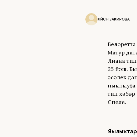
ЛӘЙСӘН ЗАКИРОВА
Белоретта
Матур дата
Лиана тип
25 йәш. Б
әсәлек да
нығытыуҙа
тип хәбәр
Спеле.
Яңылыҡтар