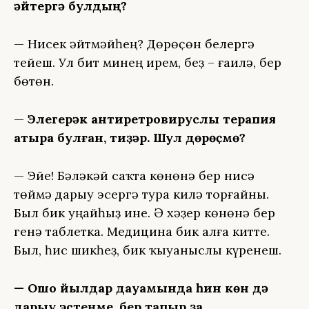
әйтергә булдың?
— Нисек әйтмәйһең? Дөрөҫөн белергә
тейеш. Ул бит минең ирем, беҙ – ғаилә, бер
бөтөн.
—
Элегерәк антиретровируслы терапия
ҡатыраҡ булған, тиҙәр. Шул дөрөҫмө?
— Эйе! Бәләкәй саҡта көнөнә бер нисә
төймә дарыу эсергә тура килә торғайны.
Был бик уңайһыҙ ине. Ә хәҙер көнөнә бер
генә таблетка. Медицина бик алға китте.
Был, һис шикһеҙ, бик ҡыуаныслы күренеш.
— Ошо йылдар дауамында һин көн дә
дарыу эстеңме, бер тапҡыр ҙа