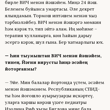
бирле ВИЧ менән йәшәйем. Миңә 24 йәш.
Белемем буйынса умартасы. Әле декрет
ялындамын. Тормош иптәшем менән ҡыҙ
тәрбиәләйбеҙ. ВИЧ менән йәшәргә мөмкин
һәм кәрәк тә, тип әйтә алам. Иң мөһиме –
терапия ҡулланырға, көн һайын дарыу
эсергә кәрәк, шул ғына. Бер ҡатмарлығы юҡ.
— Һин тыумыштан ВИЧ менән йәшәйем,
тинең. Йәғни вирусты һиңә әсәйең
йоҡторғанмы?
— Эйе. Мин балалар йортонда үҫтем, әсәйем
менән йәшәмәнем. Республиканың СПИД-
ты һәм йоғошло ауырыуҙарҙы иҫкәртеү,
уларға ҡаршы көрәш үҙәге педиатры
Изолина Риф ҡыҙы Биглова мине бала