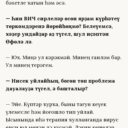
бәхетле ҡатын һәм әсә.
— Һин ВИЧ сирлеләр өсөн ярҙам күрһәтеү
төркөмдәренә йөрөйһөңмө? Белеүемсә,
хәҙер ундайҙар аҙ түгел, шул иҫәптән
Өфөлә лә
.
— Юҡ. Миңә ул кәрәкмәй. Минең ғаиләм бар.
Ул минең терәгем.
— Нисек уйлайһың, бөгөн төп проблема
дауалауҙа түгел, ә башталыр?
— Эйе. Күптәр ҡурҡа, быны тағун кеүек
үлемесле һәм йоғошло тип уйлай.
Ысынында иһә терапия ҡулланғанда вирус
енси юл менән дә күсмәй. Ләкин кешеләр