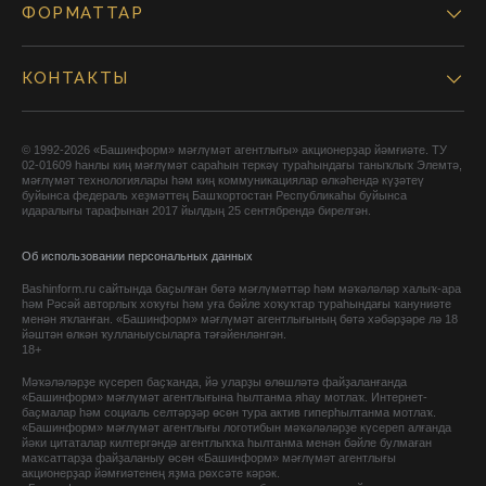
ФОРМАТТАР
КОНТАКТЫ
© 1992-2026 «Башинформ» мәғлүмәт агентлығы» акционерҙар йәмғиәте. ТУ
02-01609 һанлы киң мәғлүмәт сараһын теркәү тураһындағы таныҡлыҡ Элемтә,
мәғлүмәт технологиялары һәм киң коммуникациялар өлкәһендә күҙәтеү
буйынса федераль хеҙмәттең Башҡортостан Республикаһы буйынса
идаралығы тарафынан 2017 йылдың 25 сентябрендә бирелгән.
Об использовании персональных данных
Bashinform.ru сайтында баҫылған бөтә мәғлүмәттәр һәм мәҡәләләр халыҡ-ара
һәм Рәсәй авторлыҡ хоҡуғы һәм уға бәйле хоҡуҡтар тураһындағы ҡануниәте
менән яҡланған. «Башинформ» мәғлүмәт агентлығының бөтә хәбәрҙәре лә 18
йәштән өлкән ҡулланыусыларға тәғәйенләнгән.
18+
Мәҡәләләрҙе күсереп баҫҡанда, йә уларҙы өлөшләтә файҙаланғанда
«Башинформ» мәғлүмәт агентлығына һылтанма яһау мотлаҡ. Интернет-
баҫмалар һәм социаль селтәрҙәр өсөн тура актив гиперһылтанма мотлаҡ.
«Башинформ» мәғлүмәт агентлығы логотибын мәҡәләләрҙе күсереп алғанда
йәки цитаталар килтергәндә агентлыҡҡа һылтанма менән бәйле булмаған
маҡсаттарҙа файҙаланыу өсөн «Башинформ» мәғлүмәт агентлығы
акционерҙар йәмғиәтенең яҙма рөхсәте кәрәк.