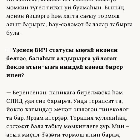
мөмкин түгел тигән уй булмаһын. Бының
менән йәшәргә һәм хатта сағыу тормош
алып барырға, һау-сәләмәт балалар табырға
була.
— Үҙенең ВИЧ статусы ыңғай икәнен
белгәс, балаһын алдырырға уйлаған
йөклө ҡатын-ҡыҙға ниндәй кәңәш бирер
инең?
— Беренсенән, паникаға бирелмәҫкә һәм
СПИД үҙәгенә барырға. Унда терапевт та,
йөклө ҡатындар менән эшләгән гинеколог
та бар. Ярҙам итерҙәр. Терапия ҡулланһаң,
сәләмәт бала табыу мөмкинлеге ҙур. Мин –
асыҡ миҫал. Ғәҙәти тормош алып барам,