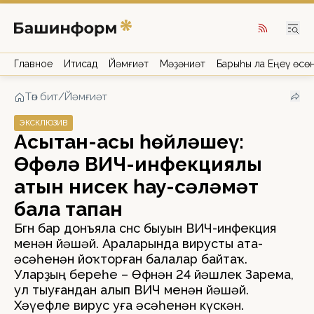
Главное
Иҡтисад
Йәмғиәт
Мәҙәниәт
Барыһы ла Еңеү өсө
Төп бит
/
Йәмғиәт
ЭКСКЛЮЗИВ
Асыҡтан-асыҡ һөйләшеү:
Өфөлә ВИЧ-инфекциялы
ҡатын нисек һау-сәләмәт
бала тапҡан
Бөгөн бар донъяла өсөнсө быуын ВИЧ-инфекция
менән йәшәй. Араларында вирусты ата-
әсәһенән йоҡторған балалар байтаҡ.
Уларҙың береһе – Өфөнән 24 йәшлек Зарема,
ул тыуғандан алып ВИЧ менән йәшәй.
Хәүефле вирус уға әсәһенән күскән.