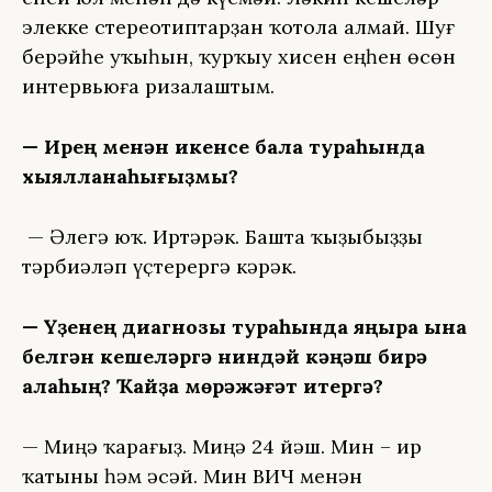
элекке стереотиптарҙан ҡотола алмай. Шуғ
берәйһе уҡыһын, ҡурҡыу хисен еңһен өсөн
интервьюға ризалаштым.
— Ирең менән икенсе бала тураһында
хыялланаһығыҙмы?
— Әлегә юҡ. Иртәрәк. Башта ҡыҙыбыҙҙы
тәрбиәләп үҫтерергә кәрәк.
— Үҙенең диагнозы тураһында яңыраҡ ҡына
белгән кешеләргә ниндәй кәңәш бирә
алаһың? Ҡайҙа мөрәжәғәт итергә?
— Миңә ҡарағыҙ. Миңә 24 йәш. Мин – ир
ҡатыны һәм әсәй. Мин ВИЧ менән