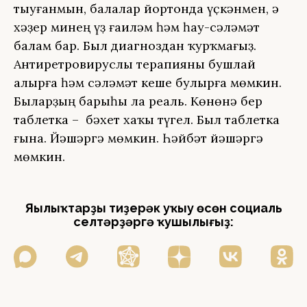
тыуғанмын, балалар йортонда үҫкәнмен, ә
хәҙер минең үҙ ғаиләм һәм һау-сәләмәт
балам бар. Был диагноздан ҡурҡмағыҙ.
Антиретровируслы терапияны бушлай
алырға һәм сәләмәт кеше булырға мөмкин.
Быларҙың барыһы ла реаль. Көнөнә бер
таблетка – бәхет хаҡы түгел. Был таблетка
ғына. Йәшәргә мөмкин. Һәйбәт йәшәргә
мөмкин.
Яңылыҡтарҙы тиҙерәк уҡыу өсөн социаль
селтәрҙәргә ҡушылығыҙ: