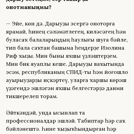
онотманыңмы?
— Эйе, көн дә. Дарыуҙы эсергә оноторға
ярамай, һинең сәләмәтлегең, киләсәгең һәм
буласаҡ балаларыңдың һаулығы шуға бәйле,
тип бала саҡтан башыма һеңдерҙе Изолина
Риф ҡыҙы. Мин быны яҡшы үҙләштерҙем.
Мин бик яуаплы кеше. Дарыуҙы ваҡытында
эсәм, республиканың СПИД-ты һәм йоғошло
ауырыуҙарҙы иҫкәртеү, уларға ҡаршы көрәш
үҙәгендә эшләгән яҡшы белгестәрҙә даими
тикшерелеп торам.
Әйткәндәй, унда ысынлап та
профессионалдар эшләй. Табиптар һәр саҡ
бәйләнештә. Һине ҡыҙыҡһындырған һәр