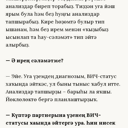
анализдар биреп торабыҙ. Тиҙҙән уға йәш
ярым була һәм беҙ һуңғы анализдар
тапшырабыҙ. Кире һөҙөмтә булыр тип
ышанам, һәм беҙ ирем менән «ҡыҙыбыҙ
ысынлап та һау-сәләмәт» тип әйтә
алырбыҙ.
— Ә ирең сәләмәтме?
— Эйе. Уға үҙемдең диагнозым, ВИЧ-статус
хаҡында әйткәс, ул быны тыныс ҡабул итте.
Анализдар тапшырҙы – барыһы ла яҡшы.
Йөклөлөктө бергә планлаштырҙыҡ.
— Күптәр партнерына үҙенең ВИЧ-
статусы хаҡында әйтергә ҡурҡа. Һин нисек