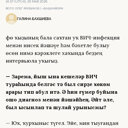
16:57 (UTC+5), 29 МАЯ 2026
ФОТО:
ОЛЕГ ЯРОВИКОВ | «БАШИНФОРМ
ГАЛИНА БАХШИЕВА
Өфө ҡыҙының бала саҡтан уҡ ВИЧ-инфекция
менән нисек йәшәүе һәм бәхетле булыу
өсөн нимә кәрәклеге хаҡында беҙҙең
интервьюла уҡығыҙ.
— Зарема, йыш ҡына кешеләр ВИЧ
тураһында белгәс тә был сирҙе хөкөм
ҡарары тип ҡабул итә. Ә һин ғүмер буйына
ошо диагноз менән йәшәйһең. Әйт әле,
был ысынлап та шулай ҡурҡынысмы?
— Юҡ, ҡурҡыныс түгел. Эйе, мин тыуғандан