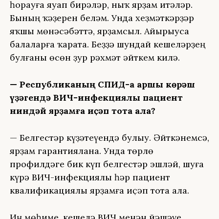
һорауға яуап бирәләр, ныҡ ярҙам итәләр.
Бының ҡәҙерен беләм. Унда хеҙмәткәрҙәр
яҡшы мөнәсәбәттә, ярҙамсыл. Айырыуса
балаларға ҡарата. Беҙҙә шундай кешеләрҙең
булғаны өсөн ҙур рәхмәт әйткем килә.
— Республиканың СПИД-ҡа ҡаршы көрәш
үҙәгендә ВИЧ-инфекциялы пациент
ниндәй ярҙамға иҫәп тота ала?
— Белгестәр күҙәтеүендә булыу. Әйткәнемсә,
ярҙам гарантиялана. Унда төрлө
профилдәге бик күп белгестәр эшләй, шуға
күрә ВИЧ-инфекциялы һәр пациент
квалификациялы ярҙамға иҫәп тота ала.
Иң мөһиме, кешелә ВИЧ менән йәшәүе