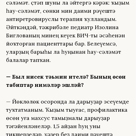
сәләмәт. Өҫтәп шуны ла әйтергә кәрәк: ҡыҙым
һау-сәләмәт, сөнки мин даими рәүештә
антиретровируслы терапия ҡулландым.
Әйткәндәй, тәжрибәле педиатр Изолина
Биглованың минең кеүек ВИЧ-ты әсәһенән
йоҡторған пациенттары бар. Белеүемсә,
уларҙың барыһы ла һуңынан һау-сәләмәт
балалар тапҡан.
— Был нисек тәьмин ителә? Бының өсөн
табиптар нимәләр эшләй?
— Йөклөлөк осоронда ла дарыуҙар эсеүемде
туҡтатманым. Ҡыҙым тыуғас, профилактика
өсөн уға махсус тамыҙмалы дарыуҙар
тәғәйенләнеләр. 1,5 айҙан һуң уны
тикшерҙеләр, хәҙер беҙ даими рәүештә