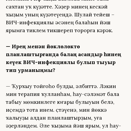
саҡтан уҡ күҙәтте. Хәҙер минең кескәй
ҡыҙым уның күҙәтеүендә. Шулай тейеш –
ВИЧ-инфекциялы әсәнең балаһын йәш
ярымға тиклем тикшереп торорға кәрәк.
— Ирең менән йөклөлөктө
планлаштырғанда балаң ҡасандыр һинең
кеүек ВИЧ-инфекциялы булып тыуыр
тип ҡурҡманыңмы?
— Ҡурҡыу тойғоһо булды, әлбиттә. Ләкин
мин терапия ҡулланһам, һау-сәләмәт бала
табыу мөмкинлеге юғары булыуын белә,
иҫемдә тота инем. Өҫтәүенә, мин йөккә
ҡалыуҙы алдан планлаштырҙым, уға
әҙерләндем. Әле ҡыҙыма йәш ярым, ул һау-