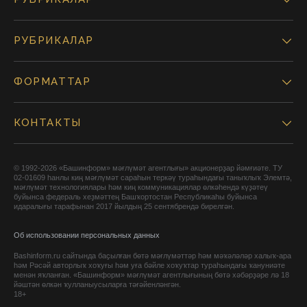
РУБРИКАЛАР
ФОРМАТТАР
КОНТАКТЫ
© 1992-2026 «Башинформ» мәғлүмәт агентлығы» акционерҙар йәмғиәте. ТУ
02-01609 һанлы киң мәғлүмәт сараһын теркәү тураһындағы таныҡлыҡ Элемтә,
мәғлүмәт технологиялары һәм киң коммуникациялар өлкәһендә күҙәтеү
буйынса федераль хеҙмәттең Башҡортостан Республикаһы буйынса
идаралығы тарафынан 2017 йылдың 25 сентябрендә бирелгән.
Об использовании персональных данных
Bashinform.ru сайтында баҫылған бөтә мәғлүмәттәр һәм мәҡәләләр халыҡ-ара
һәм Рәсәй авторлыҡ хоҡуғы һәм уға бәйле хоҡуҡтар тураһындағы ҡануниәте
менән яҡланған. «Башинформ» мәғлүмәт агентлығының бөтә хәбәрҙәре лә 18
йәштән өлкән ҡулланыусыларға тәғәйенләнгән.
18+