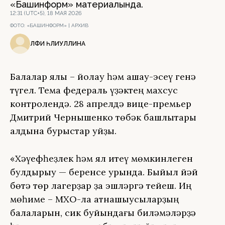
«Башинформ» материалында.
12:31 (UTC+5), 18 МАЯ 2026
ФОТО:
«БАШИНФОРМ» | АРХИВ
ӘЛФИӘ ӘҺЛИУЛЛИНА
Балалар ялы – йоҡлау һәм ашау-эсеү генә
түгел. Тема федераль үҙәктең махсус
контролендә. 28 апрелдә вице-премьер
Дмитрий Чернышенко төбәк башлыҡтары
алдына бурыстар ҡуйҙы.
«Хәүефһеҙлек һәм ял итеү мөмкинлеген
булдырыу — беренсе урында. Быйыл йәй
бөтә төр лагерҙар ҙа эшләргә тейеш. Иң
мөһиме – МХО-ла ҡатнашыусыларҙың
балаларын, сик буйындағы биләмәләрҙә