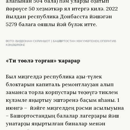
ҡалаһынан 504 бала) һәм уларҙы оҙатып
йөрөүсе 50 хеҙмәткәр ял итергә килә. 2022
йылдан республика Донбасста йәшәгән
5279 балаға ҡояшлы йәй бүләк итте.
ФОТО:
ВИДЕОНАН СКРИНШОТ | БАШҠОРТОСТАН ХӨКҮМӘТЕНЕҢ ОПЕРАТИВ
КӘҢӘШМӘҺЕ
«Тиҙ төҙөлә торған» ҡарарҙар
Был миҙгелдә республика аҙыҡ-түлек
блоктарын капиталь ремонтлауҙан алып
заманса торлаҡ корпустары төҙөүгә тиклем
күләмле яңыртыу эштәренә баҫым яһаны. 1
июнгә – йәйге миҙгелдең рәсми асылыуына
– Башҡортостандың балалар лагерҙары йәш
ҡунаҡтарҙы яңыртылған биналар менән