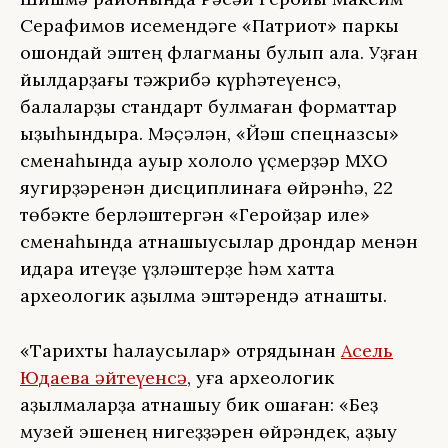
Серафимов исемендәге «Патриот» паркы
ошондай эштең флагманы булып ҡала. Уҙған
йылдарҙағы тәжрибә күрһәтеүенсә,
балаларҙы стандарт булмаған форматтар
ҡыҙыҡһындыра. Мәҫәлән, «Йәш спецназсы»
сменаһында ауыр холоҡло үҫмерҙәр МХО
яугирҙәренән дисциплинаға өйрәнһә, 22
төбәкте берләштергән «Геройҙар иле»
сменаһында ҡатнашыусылар дрондар менән
идара итеүҙе үҙләштерҙе һәм хатта
археологик ҡаҙылма эштәрендә ҡатнашты.
«Тарихты һаҡлаусылар» отрядынан
Асель
Юдаева әйтеүенсә
, уға археологик
ҡаҙылмаларҙа ҡатнашыу бик оҡшаған: «Беҙ
музей эшенең нигеҙҙәрен өйрәндек, ҡаҙыу