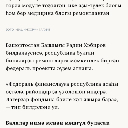
торлаҡ модуле төҙөлгән, ике аҙыҡ-түлек блогы
һәм бер медицина блогы ремонтланған.
ФОТО:
«БАШИНФОРМ» | АРХИВ
Башҡортостан Башлығы Радий Хәбиров
билдәләүенсә, республика булған
биналарҙы ремонтларға мөмкинлек биргән
федераль проектта әүҙем ҡатнаша.
«Федераль финанслауға республика аҡсаһы
өҫтәлә, райондар ҙа үҙ өлөшөн индерә.
Лагерҙар фондына бәйле хәл яҡшыра бара»,
— тип билдәләне ул.
Балалар нимә менән мәшғүл буласаҡ