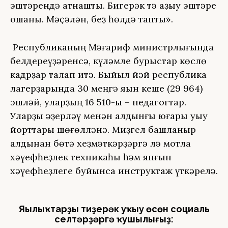
эштәрендә ҡатнаштыҡ. Бигерәк тә ҡаҙыу эштәре
оҡшаны. Мәҫәлән, беҙ һөлдә таптыҡ».
Республиканың Мәғариф министрлығында
белдереүҙәренсә, күләмле бурыстар көслө
кадрҙар талап итә. Быйыл йәй республика
лагерҙарында 30 меңгә яҡын кеше (29 964)
эшләй, уларҙың 16 510-ы – педагогтар.
Уларҙы әҙерләү менән алдынғы юғары уҡыу
йорттары шөғөлләнә. Миҙгел башланыр
алдынан бөтә хеҙмәткәрҙәргә лә мотлаҡ
хәүефһеҙлек техникаһы һәм янғын
хәүефһеҙлеге буйынса инструктаж үткәрелә.
Яңылыҡтарҙы тиҙерәк уҡыу өсөн социаль
селтәрҙәргә ҡушылығыҙ: