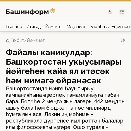
Главное
Иҡтисад
Йәмғиәт
Мәҙәниәт
Барыһы ла Еңеү өсө
Төп бит
/
Йәмғиәт
Файҙалы каникулдар:
Башҡортостан уҡыусылары
йәйгеһен ҡайҙа ял итәсәк
һәм нимәгә өйрәнәсәк
Башҡортостанда йәйге һауыҡтырыу
кампанияһына әҙерлек тамамланыуға табан
бара. Бөтәһе 2 меңгә яҡын лагерь, 442 меңдән
ашыу бала һәм бюджеттан өс миллиард
һумға яҡын аҡса. Ләкин иң мөһиме –
республикала дүртенсе йыл рәттән балалар
ялы философияһы үҙгәрә. Ошо турала -