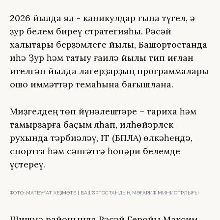
2026 йылда ял - каникулдар ғына түгел, ә
ҙур белем биреү стратегияһы. Рәсәй
халыҡтары берҙәмлеге йылы, Башҡортостанда
иһә Ҙур һәм татыу ғаилә йылы тип иғлан
ителгән йылда лагерҙарҙың программалары
ошо ҡиммәттәр темаһына бағышлана.
Миҙгелдең төп йүнәлештәре – тарихҡа һәм
тамырҙарға баҫым яһап, илһөйәрлек
рухында тәрбиәләү, IT (БПЛА) өлкәһендә,
спортта һәм сәнғәттә һөнәри белемде
үҫтереү.
ФОТО:
МАТБУҒАТ ХЕҘМӘТЕ | БАШҠОРТОСТАНДЫҢ МӘҒАРИФ МИНИСТРЛЫҒЫ
Шишмә районында Рәсәй Геройы Максим