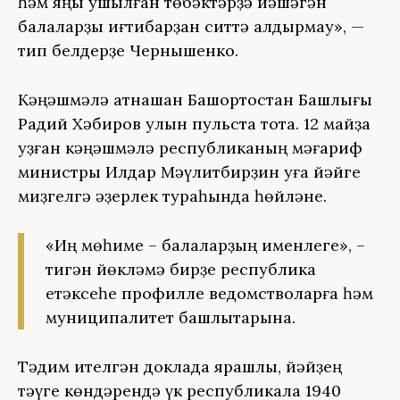
һәм яңы ҡушылған төбәктәрҙә йәшәгән
балаларҙы иғтибарҙан ситтә ҡалдырмау», —
тип белдерҙе Чернышенко.
Кәңәшмәлә ҡатнашҡан Башҡортостан Башлығы
Радий Хәбиров ҡулын пульста тота. 12 майҙа
уҙған кәңәшмәлә республиканың мәғариф
министры Илдар Мәүлитбирҙин уға йәйге
миҙгелгә әҙерлек тураһында һөйләне.
«Иң мөһиме – балаларҙың именлеге», –
тигән йөкләмә бирҙе республика
етәксеһе профилле ведомстволарға һәм
муниципалитет башлыҡтарына.
Тәҡдим ителгән докладҡа ярашлы, йәйҙең
тәүге көндәрендә үк республикала 1940