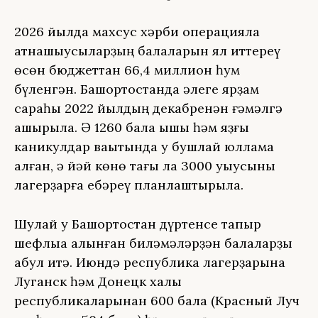
2026 йылда махсус хәрби операцияла
ҡатнашыусыларҙың балаларын ял иттереү
өсөн бюджеттан 66,4 миллион һум
бүленгән. Башҡортостанда әлеге ярҙам
сараһы 2022 йылдың декабренән ғәмәлгә
ашырыла. Ә 1260 бала ҡышҡы һәм яҙғы
каникулдар ваҡытында уҡ бушлай юллама
алған, ә йәй көнө тағы ла 3000 уҡыусыны
лагерҙарға ебәреү планлаштырыла.
Шулай уҡ Башҡортостан дүртенсе тапҡыр
шефлыҡҡа алынған биләмәләрҙән балаларҙы
ҡабул итә. Июндә республика лагерҙарына
Луганск һәм Донецк халыҡ
республикаларынан 600 бала (Красный Луч