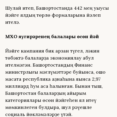
Шулай итеп, Башҡортостанда 442 мең уҡыусы
йәйге ялдың төрлө формаларына йәлеп
ителә.
МХО яугирҙәренең балалары өсөн йәй
Йәйге кампания бик арзан түгел, ләкин
төбәктә балаларҙа экономиялау ҡабул
ителмәгән. Башҡортостандың Финанс
министрлығы мәғлүмәттәре буйынса, ошо
маҡсатҡа республика ҡаҙнаһына яҡынса 2,97
миллиард һум аҡса һалынған. Бынан тыш,
Башҡортостан балаларҙың айырым
категориялары өсөн йәйгеһен ял итеү
мөмкинлеген булдыра, шул рәүешле
социаль йөкләмәләрҙе үтәй.