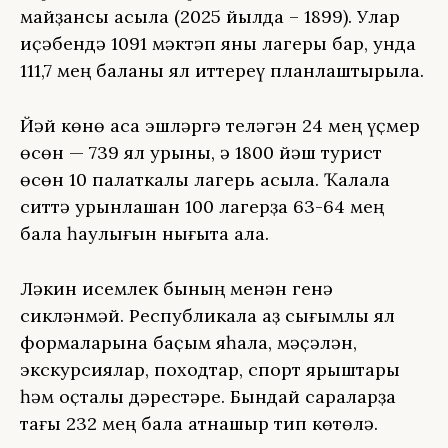
майҙансыҡ асыла (2025 йылда – 1899). Улар
иҫәбендә 1091 мәктәп яны лагеры бар, унда
111,7 мең баланы ял иттереү планлаштырыла.
Йәй көнө аҡса эшләргә теләгән 24 мең үҫмер
өсөн — 739 ял урыны, ә 1800 йәш турист
өсөн 10 палаткалы лагерь асыла. Ҡалала
ситтә урынлашҡан 100 лагерҙа 63-64 мең
бала һаулығын нығыта ала.
Ләкин исемлек бының менән генә
сикләнмәй. Республикала аҙ сығымлы ял
формаларына баҫым яһала, мәҫәлән,
экскурсиялар, походтар, спорт ярыштары
һәм оҫталыҡ дәрестәре. Бындай сараларҙа
тағы 232 мең бала ҡатнашыр тип көтөлә.