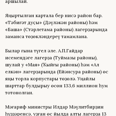
ҡаршылай.
Яңыртылған картала бер нисә район бар.
«Тәбиғәт дуҫы» (Дәүләкән районы) һәм
«Башаҡ» (Стәрлетамаҡ районы) лагерҙарында
заманса төҙөкләндереү тамамлана.
Былар ғына түгел әле. А.П.Гайдар
исемендәге лагерҙа (Туймазы районы),
шулай уҡ «Маяҡ» (Ҡыйғы районы) һәм «Ал
елкән» лагерҙарында (Ейәнсура районы) өс
яңы торлаҡ корпустары төҙөлә. Уңайлы
шарттар булдырыу өсөн 133,6 миллион һум
тотонолған.
Мәғариф министры Илдар Мәүлитбирҙин
һүҙҙәренсә, уҙған өс йылда алты лагерҙа 13