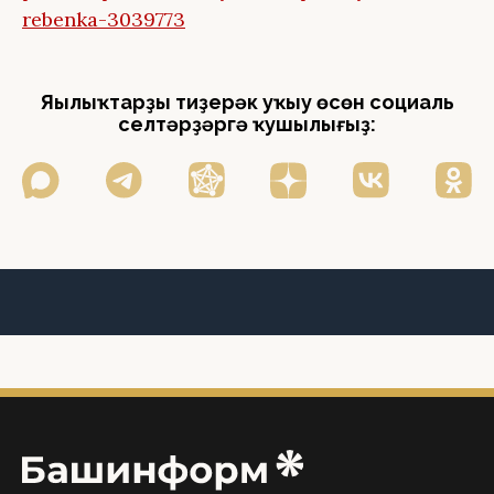
rebenka-3039773
Яңылыҡтарҙы тиҙерәк уҡыу өсөн социаль
селтәрҙәргә ҡушылығыҙ: