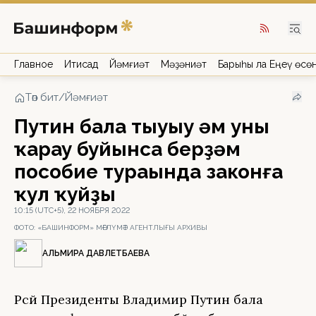
Главное
Иҡтисад
Йәмғиәт
Мәҙәниәт
Барыһы ла Еңеү өсө
Төп бит
/
Йәмғиәт
Путин бала тыуыу һәм уны
ҡарау буйынса берҙәм
пособие тураһында законға
ҡул ҡуйҙы
10:15 (UTC+5), 22 НОЯБРЯ 2022
ФОТО:
«БАШИНФОРМ» МӘҒЛҮМӘТ АГЕНТЛЫҒЫ АРХИВЫ
АЛЬМИРА ДАВЛЕТБАЕВА
Рәсәй Президенты Владимир Путин бала