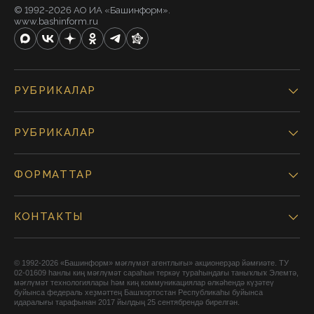
© 1992-2026 АО ИА «Башинформ».
www.bashinform.ru
РУБРИКАЛАР
РУБРИКАЛАР
ФОРМАТТАР
КОНТАКТЫ
© 1992-2026 «Башинформ» мәғлүмәт агентлығы» акционерҙар йәмғиәте. ТУ
02-01609 һанлы киң мәғлүмәт сараһын теркәү тураһындағы таныҡлыҡ Элемтә,
мәғлүмәт технологиялары һәм киң коммуникациялар өлкәһендә күҙәтеү
буйынса федераль хеҙмәттең Башҡортостан Республикаһы буйынса
идаралығы тарафынан 2017 йылдың 25 сентябрендә бирелгән.