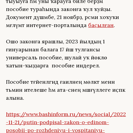
тыуыуға һәм уны ҡарауға бәйле берҙәм
пособие тураһында законға ҡул ҡуйҙы.
Документ дүшәмбе, 21 ноябрҙә, рәсми хоҡуҡи
мәғлүмәт интернет-порталында
баҫылған
.
Ошо законға ярашлы, 2023 йылдың 1
ғинуарынан балаға 17 йәш тулғансы
универсаль пособие, шулай уҡ йөклө
ҡатын-ҡыҙҙарға пособие индерелә.
Пособие тәғәйенләгәндә ғаиләнең мөлкәт менән
тәьмин ителеше һәм ата-әсәнең мәшғүллеге иҫәпкә
алына.
https://www.bashinform.ru/news/social/2022
-11-21/putin-podpisal-zakon-o-edinom-
posobii-po-rozhdeniyu-i-vospitaniyu-