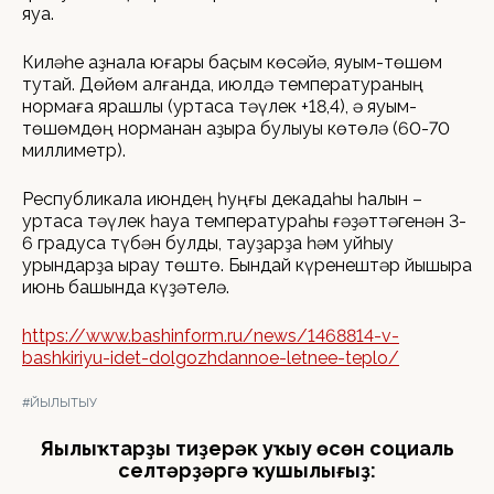
яуа.
Киләһе аҙнала юғары баҫым көсәйә, яуым-төшөм
туҡтай. Дөйөм алғанда, июлдә температураның
нормаға ярашлы (уртаса тәүлек +18,4), ә яуым-
төшөмдөң норманан аҙыраҡ булыуы көтөлә (60-70
миллиметр).
Республикала июндең һуңғы декадаһы һалҡын –
уртаса тәүлек һауа температураһы ғәҙәттәгенән 3-
6 градусҡа түбән булды, тауҙарҙа һәм уйһыу
урындарҙа ҡырау төштө. Бындай күренештәр йышыраҡ
июнь башында күҙәтелә.
https://www.bashinform.ru/news/1468814-v-
bashkiriyu-idet-dolgozhdannoe-letnee-teplo/
#ЙЫЛЫТЫУ
Яңылыҡтарҙы тиҙерәк уҡыу өсөн социаль
селтәрҙәргә ҡушылығыҙ: