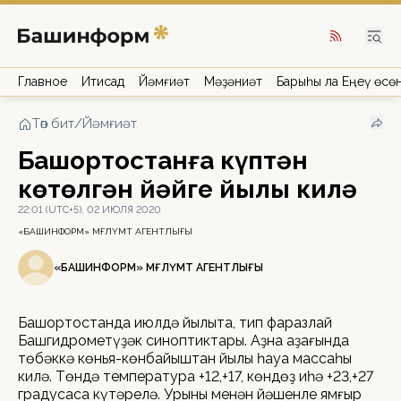
Главное
Иҡтисад
Йәмғиәт
Мәҙәниәт
Барыһы ла Еңеү өсө
Төп бит
/
Йәмғиәт
Башҡортостанға күптән
көтөлгән йәйге йылы килә
22:01 (UTC+5), 02 ИЮЛЯ 2020
«БАШИНФОРМ» МӘҒЛҮМӘТ АГЕНТЛЫҒЫ
«БАШИНФОРМ» МӘҒЛҮМӘТ АГЕНТЛЫҒЫ
Башҡортостанда июлдә йылыта, тип фаразлай
Башгидрометүҙәк синоптиктары. Аҙна аҙағында
төбәккә көньяҡ-көнбайыштан йылы һауа массаһы
килә. Төндә температура +12,+17, көндөҙ иһә +23,+27
градусҡаса күтәрелә. Урыны менән йәшенле ямғыр