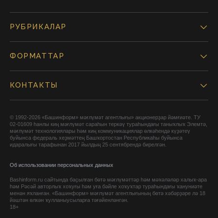
РУБРИКАЛАР
ФОРМАТТАР
КОНТАКТЫ
© 1992-2026 «Башинформ» мәғлүмәт агентлығы» акционерҙар йәмғиәте. ТУ
02-01609 һанлы киң мәғлүмәт сараһын теркәү тураһындағы таныҡлыҡ Элемтә,
мәғлүмәт технологиялары һәм киң коммуникациялар өлкәһендә күҙәтеү
буйынса федераль хеҙмәттең Башҡортостан Республикаһы буйынса
идаралығы тарафынан 2017 йылдың 25 сентябрендә бирелгән.
Об использовании персональных данных
Bashinform.ru сайтында баҫылған бөтә мәғлүмәттәр һәм мәҡәләләр халыҡ-ара
һәм Рәсәй авторлыҡ хоҡуғы һәм уға бәйле хоҡуҡтар тураһындағы ҡануниәте
менән яҡланған. «Башинформ» мәғлүмәт агентлығының бөтә хәбәрҙәре лә 18
йәштән өлкән ҡулланыусыларға тәғәйенләнгән.
18+