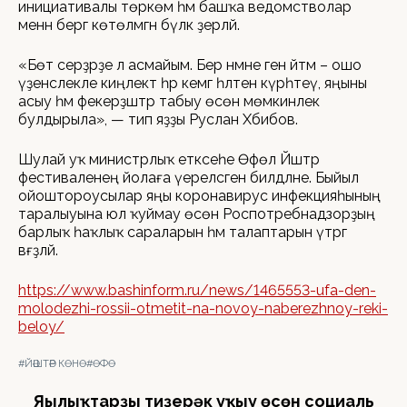
инициативалы төркөм һәм башҡа ведомстволар
менән бергә көтөлмәгән бүләк әҙерләй.
«Бөтә серҙәрҙе лә асмайым. Бер нәмәне генә әйтәм – ошо
үҙенсәлекле киңлектә һәр кемгә һәләтен күрһәтеү, яңыны
асыу һәм фекерҙәштәр табыу өсөн мөмкинлек
булдырыла», — тип яҙҙы Руслан Хәбибов.
Шулай уҡ министрлыҡ етәксеһе Өфөлә Йәштәр
фестиваленең йолаға әүереләсәген билдәләне. Быйыл
ойоштороусылар яңы коронавирус инфекцияһының
таралыуына юл ҡуймау өсөн Роспотребнадзорҙың
барлыҡ һаҡлыҡ сараларын һәм талаптарын үтәргә
вәғәҙәләй.
https://www.bashinform.ru/news/1465553-ufa-den-
molodezhi-rossii-otmetit-na-novoy-naberezhnoy-reki-
beloy/
#ЙӘШТӘР КӨНӨ
#ӨФӨ
Яңылыҡтарҙы тиҙерәк уҡыу өсөн социаль