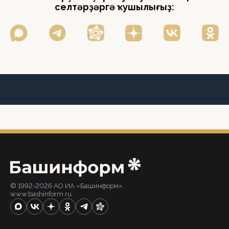
селтәрҙәргә ҡушылығыҙ:
© 1992-2026 АО ИА «Башинформ».
www.bashinform.ru