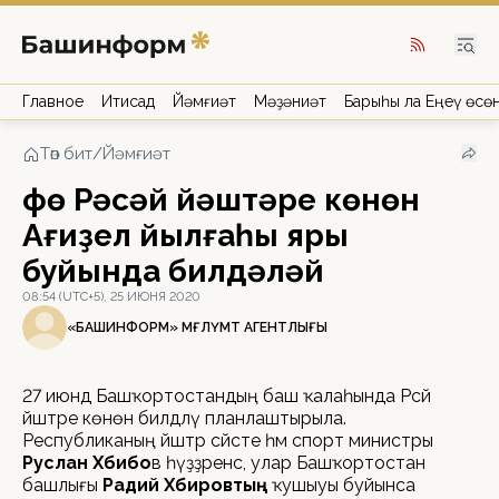
Главное
Иҡтисад
Йәмғиәт
Мәҙәниәт
Барыһы ла Еңеү өсө
Төп бит
/
Йәмғиәт
Өфө Рәсәй йәштәре көнөн
Ағиҙел йылғаһы яры
буйында билдәләй
08:54 (UTC+5), 25 ИЮНЯ 2020
«БАШИНФОРМ» МӘҒЛҮМӘТ АГЕНТЛЫҒЫ
27 июндә Башҡортостандың баш ҡалаһында Рәсәй
йәштәре көнөн билдәләү планлаштырыла.
Республиканың йәштәр сәйәсәте һәм спорт министры
Руслан Хәбибо
в һүҙҙәренсә, улар Башҡортостан
башлығы
Радий Хәбировтың
ҡушыуы буйынса