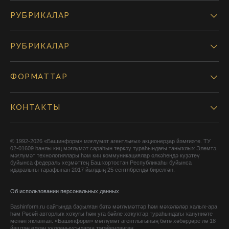
РУБРИКАЛАР
РУБРИКАЛАР
ФОРМАТТАР
КОНТАКТЫ
© 1992-2026 «Башинформ» мәғлүмәт агентлығы» акционерҙар йәмғиәте. ТУ
02-01609 һанлы киң мәғлүмәт сараһын теркәү тураһындағы таныҡлыҡ Элемтә,
мәғлүмәт технологиялары һәм киң коммуникациялар өлкәһендә күҙәтеү
буйынса федераль хеҙмәттең Башҡортостан Республикаһы буйынса
идаралығы тарафынан 2017 йылдың 25 сентябрендә бирелгән.
Об использовании персональных данных
Bashinform.ru сайтында баҫылған бөтә мәғлүмәттәр һәм мәҡәләләр халыҡ-ара
һәм Рәсәй авторлыҡ хоҡуғы һәм уға бәйле хоҡуҡтар тураһындағы ҡануниәте
менән яҡланған. «Башинформ» мәғлүмәт агентлығының бөтә хәбәрҙәре лә 18
йәштән өлкән ҡулланыусыларға тәғәйенләнгән.