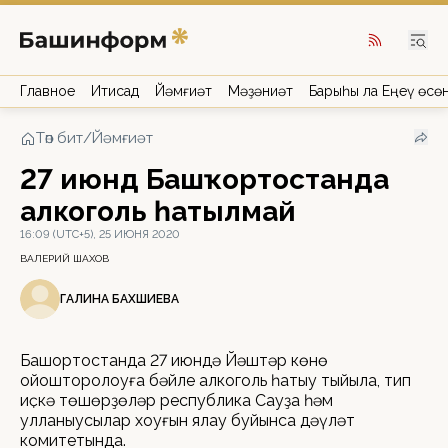
Главное
Иҡтисад
Йәмғиәт
Мәҙәниәт
Барыһы ла Еңеү өсө
Төп бит
/
Йәмғиәт
27 июндә Башҡортостанда
алкоголь һатылмай
16:09 (UTC+5), 25 ИЮНЯ 2020
ВАЛЕРИЙ ШАХОВ
ГАЛИНА БАХШИЕВА
Башҡортостанда 27 июндә Йәштәр көнө
ойошторолоуға бәйле алкоголь һатыу тыйыла, тип
иҫкә төшөрҙөләр республика Сауҙа һәм
ҡулланыусылар хоҡуғын яҡлау буйынса дәүләт
комитетында.