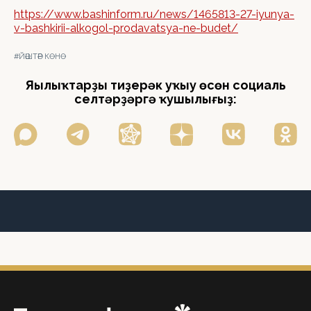
https://www.bashinform.ru/news/1465813-27-iyunya-
v-bashkirii-alkogol-prodavatsya-ne-budet/
#ЙӘШТӘР КӨНӨ
Яңылыҡтарҙы тиҙерәк уҡыу өсөн социаль
селтәрҙәргә ҡушылығыҙ: