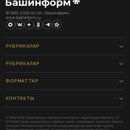
© 1992-2026 АО ИА «Башинформ».
www.bashinform.ru
РУБРИКАЛАР
РУБРИКАЛАР
ФОРМАТТАР
КОНТАКТЫ
© 1992-2026 «Башинформ» мәғлүмәт агентлығы» акционерҙар йәмғиәте. ТУ
02-01609 һанлы киң мәғлүмәт сараһын теркәү тураһындағы таныҡлыҡ Элемтә,
мәғлүмәт технологиялары һәм киң коммуникациялар өлкәһендә күҙәтеү
буйынса федераль хеҙмәттең Башҡортостан Республикаһы буйынса