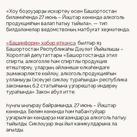
«Хоҡуҡ боҙоуҙарҙы иҫкәртеү өсөн Башҡортостан
биләмәһендә 27 июнь – Йәштәр көнөндә алкоголь
продукцияһын ваҡлап һатыу тыйыла», — тип
билдәләнеләр ведомствоның матбуғат хеҙмәтендә.
«Башинформ» хәбәр иткәнсә
, былтыр яҙ
Башҡортостан Республикаһы Дәүләт Йыйылышы –
Ҡоролтай депутаттары «Башҡортостанда этил
спирты, алкоголле һәм спиртлы продукция
етештереү, уларҙың әйләнеше өлкәһендәге
эшмәкәрлекте көйләү, алкоголь продукцияһын
ҡулланыуҙы (эсеүҙе) сикләү тураһында» республика
законының 6.2 статьяһына үҙгәрештәр индереү
тураһында» Закон ҡабул итте.
Һуңғы ҡыңғырау байрамында, 27 июнь – Йәштәр
көнөндә, Белем көнөндә һәм һабантуйҙар
уҙғарылған көндәрҙә магазиндарҙа алкоголь һатыу
тыйылды. Сикләүҙәр яңы йыл каникулдарына ла
ҡағылды.