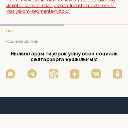
skulptor-salavat-fidai-priznan-luchshim-avtorom-v-
rossiyskom-segmente-tiktok/
1 из 2
#СОЦИАЛЬ СЕЛТӘРҘӘР
Яңылыҡтарҙы тиҙерәк уҡыу өсөн социаль
селтәрҙәргә ҡушылығыҙ: