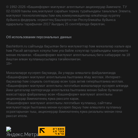
© 1992-2026 «Башинформ» мәғлүмәт агентлығы» акционерҙар йәмғиәте. ТУ
02-01609 һанлы киң мәғлүмәт сараһын теркәү тураһындағы таныҡлыҡ Элемтә,
мәғлүмәт технологиялары һәм киң коммуникациялар өлкәһендә күҙәтеү
буйынса федераль хеҙмәттең Башҡортостан Республикаһы буйынса
идаралығы тарафынан 2017 йылдың 25 сентябрендә бирелгән.
Об использовании персональных данных
Bashinform.ru сайтында баҫылған бөтә мәғлүмәттәр һәм мәҡәләләр халыҡ-ара
һәм Рәсәй авторлыҡ хоҡуғы һәм уға бәйле хоҡуҡтар тураһындағы ҡануниәте
менән яҡланған. «Башинформ» мәғлүмәт агентлығының бөтә хәбәрҙәре лә 18
йәштән өлкән ҡулланыусыларға тәғәйенләнгән.
18+
Мәҡәләләрҙе күсереп баҫҡанда, йә уларҙы өлөшләтә файҙаланғанда
«Башинформ» мәғлүмәт агентлығына һылтанма яһау мотлаҡ. Интернет-
баҫмалар һәм социаль селтәрҙәр өсөн тура актив гиперһылтанма мотлаҡ.
«Башинформ» мәғлүмәт агентлығы логотибын мәҡәләләрҙе күсереп алғанда
йәки цитаталар килтергәндә агентлыҡҡа һылтанма менән бәйле булмаған
маҡсаттарҙа файҙаланыу өсөн «Башинформ» мәғлүмәт агентлығы
акционерҙар йәмғиәтенең яҙма рөхсәте кәрәк.
«Башинформ» мәғлүмәт агентлығы логотибын ҡулланыу, сайттағы
мәғлүмәттәрҙе һылтанма менән күсереп баҫыу һәм өлөшләтә ҡулланыу
осраҡтарынан тыш, акционерҙар йәмғиәтенең яҙма ризалығы менән генә
рөхсәт ителә.