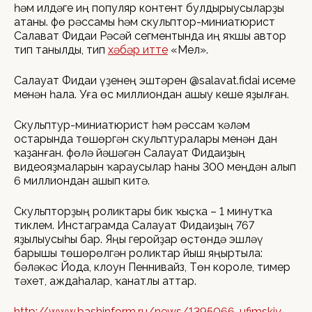
һәм илдәге иң популяр контент булдырыусыларҙы
атаны. Өфө рәссамы һәм скульптор-миниатюрист
Салават Фидаи Рәсәй сегментында иң яҡшы автор
тип танылды, тип
хәбәр итте
«Мел».
Салауат Фидаи үҙенең эштәрен @salavat.fidai исеме
менән һала. Уға өс миллиондан ашыу кеше яҙылған.
Скульптур-миниатюрист һәм рәссам ҡәләм
остарында төшөргән скульптуралары менән дан
ҡаҙанған. Өфөлә йәшәгән Салауат Фидаиҙың
видеояҙмаларын ҡараусылар һаны 300 меңдән алып
6 миллиондан ашып китә.
Скульпторҙың роликтары бик ҡыҫҡа – 1 минутҡа
тиклем. Инстаграмда Салауат Фидаиҙың 767
яҙылыусыһы бар. Яңы геройҙар өҫтөндә эшләү
барышы төшөрөлгән роликтар йыш яңыртыла:
бәләкәс Йода, клоун Пеннивайз, Төн короле, тимер
тәхет, аждаһалар, ҡанатлы аттар.
http://www.bashinform.ru/news/1395066-ufimskiy-