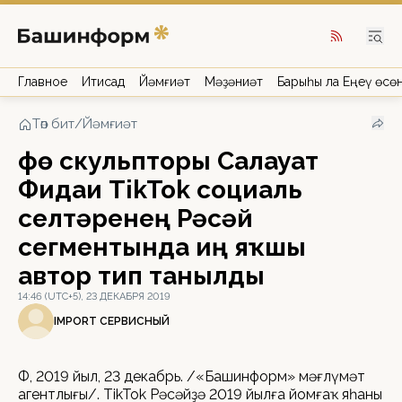
Главное
Иҡтисад
Йәмғиәт
Мәҙәниәт
Барыһы ла Еңеү өсө
Төп бит
/
Йәмғиәт
Өфө скульпторы Салауат
Фидаи TikTok социаль
селтәренең Рәсәй
сегментында иң яҡшы
автор тип танылды
14:46 (UTC+5), 23 ДЕКАБРЯ 2019
IMPORT СЕРВИСНЫЙ
ӨФӨ, 2019 йыл, 23 декабрь. /«Башинформ» мәғлүмәт
агентлығы/. TikTok Рәсәйҙә 2019 йылға йомғаҡ яһаны