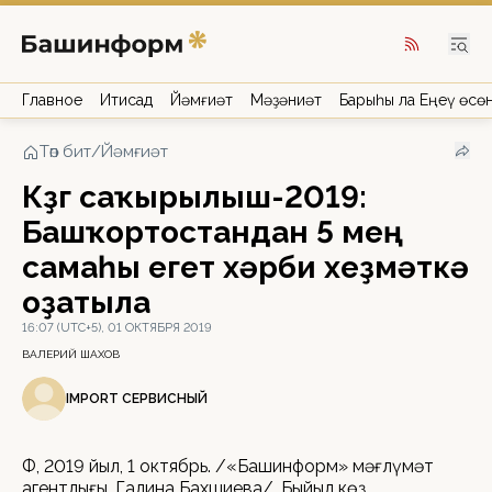
Главное
Иҡтисад
Йәмғиәт
Мәҙәниәт
Барыһы ла Еңеү өсө
Төп бит
/
Йәмғиәт
Көҙгө саҡырылыш-2019:
Башҡортостандан 5 мең
самаһы егет хәрби хеҙмәткә
оҙатыла
16:07 (UTC+5), 01 ОКТЯБРЯ 2019
ВАЛЕРИЙ ШАХОВ
IMPORT СЕРВИСНЫЙ
ӨФӨ, 2019 йыл, 1 октябрь. /«Башинформ» мәғлүмәт
агентлығы, Галина Бахшиева/. Быйыл көҙ