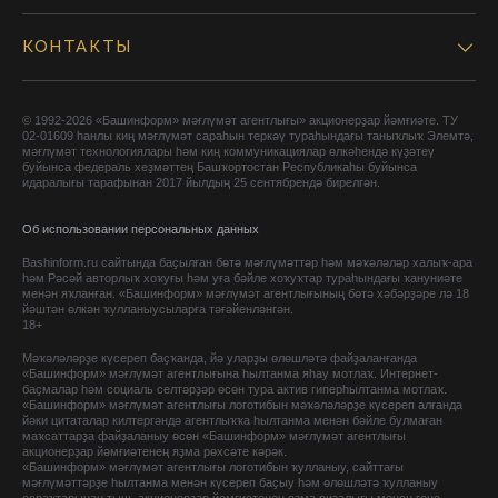
КОНТАКТЫ
© 1992-2026 «Башинформ» мәғлүмәт агентлығы» акционерҙар йәмғиәте. ТУ
02-01609 һанлы киң мәғлүмәт сараһын теркәү тураһындағы таныҡлыҡ Элемтә,
мәғлүмәт технологиялары һәм киң коммуникациялар өлкәһендә күҙәтеү
буйынса федераль хеҙмәттең Башҡортостан Республикаһы буйынса
идаралығы тарафынан 2017 йылдың 25 сентябрендә бирелгән.
Об использовании персональных данных
Bashinform.ru сайтында баҫылған бөтә мәғлүмәттәр һәм мәҡәләләр халыҡ-ара
һәм Рәсәй авторлыҡ хоҡуғы һәм уға бәйле хоҡуҡтар тураһындағы ҡануниәте
менән яҡланған. «Башинформ» мәғлүмәт агентлығының бөтә хәбәрҙәре лә 18
йәштән өлкән ҡулланыусыларға тәғәйенләнгән.
18+
Мәҡәләләрҙе күсереп баҫҡанда, йә уларҙы өлөшләтә файҙаланғанда
«Башинформ» мәғлүмәт агентлығына һылтанма яһау мотлаҡ. Интернет-
баҫмалар һәм социаль селтәрҙәр өсөн тура актив гиперһылтанма мотлаҡ.
«Башинформ» мәғлүмәт агентлығы логотибын мәҡәләләрҙе күсереп алғанда
йәки цитаталар килтергәндә агентлыҡҡа һылтанма менән бәйле булмаған
маҡсаттарҙа файҙаланыу өсөн «Башинформ» мәғлүмәт агентлығы
акционерҙар йәмғиәтенең яҙма рөхсәте кәрәк.
«Башинформ» мәғлүмәт агентлығы логотибын ҡулланыу, сайттағы
мәғлүмәттәрҙе һылтанма менән күсереп баҫыу һәм өлөшләтә ҡулланыу