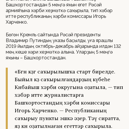
Башҡортостандан 5 меңгә яҡын егет Рәсәй
армияһына хәрби хеҙмәткә саҡырыла, тип хәбәр
итте республиканың хәрби комиссары Игорь
Харченко.
Бөгөн Кремль сайтында Рәсәй президенты
Владимир Путиндың указы баҫылды, уға ярашлы
2019 йылдың октябрь-декабрь айҙарында илдән 132
мең кеше хәри хеҙмәткә алына. Уларҙың 5 меңгә
яҡыны – Башҡортостандан.
«Бөгөн көҙгө саҡырылышҡа старт бирелде.
Быйыл көҙ саҡырылғандарҙың күбеһе
Көнбайыш хәрби округына оҙатыла, — тип
хәбәр итте журналистарға
Башҡортостандың хәрби комиссары
Игорь Харченко. — Республиканың
саҡырыу пункты эшкә әҙер. Тәү сиратта,
яҙ көнө оҙатылмаған егеттәр саҡырыла.