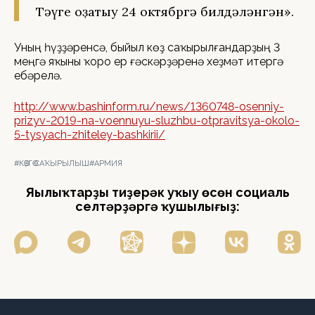
Тәүге оҙатыу 24 октябргә билдәләнгән».
Уның һүҙҙәренсә, быйыл көҙ саҡырылғандарҙың 3
меңгә яҡыны ҡоро ер ғәскәрҙәренә хеҙмәт итергә
ебәрелә.
http://www.bashinform.ru/news/1360748-osenniy-
prizyv-2019-na-voennuyu-sluzhbu-otpravitsya-okolo-
5-tysyach-zhiteley-bashkirii/
#КӨҘГӨ САҠЫРЫЛЫШ
#АРМИЯ
Яңылыҡтарҙы тиҙерәк уҡыу өсөн социаль
селтәрҙәргә ҡушылығыҙ: