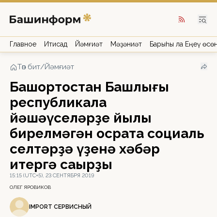
Главное
Иҡтисад
Йәмғиәт
Мәҙәниәт
Барыһы ла Еңеү өсө
Төп бит
/
Йәмғиәт
Башҡортостан Башлығы
республикала
йәшәүселәрҙе йылы
бирелмәгән осраҡта социаль
селтәрҙә үҙенә хәбәр
итергә саҡырҙы
15:15 (UTC+5), 23 СЕНТЯБРЯ 2019
ОЛЕГ ЯРОВИКОВ
IMPORT СЕРВИСНЫЙ