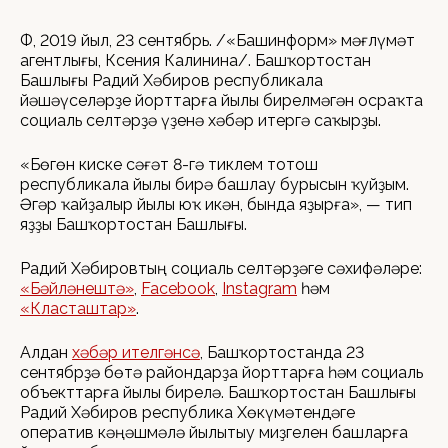
ӨФӨ, 2019 йыл, 23 сентябрь. /«Башинформ» мәғлүмәт
агентлығы, Ксения Калинина/. Башҡортостан
Башлығы Радий Хәбиров республикала
йәшәүселәрҙе йорттарға йылы бирелмәгән осраҡта
социаль селтәрҙә үҙенә хәбәр итергә саҡырҙы.
«Бөгөн киске сәғәт 8-гә тиклем тотош
республикала йылы бирә башлау бурысын ҡуйҙым.
Әгәр ҡайҙалыр йылы юҡ икән, бында яҙырға», — тип
яҙҙы Башҡортостан Башлығы.
Радий Хәбировтың социаль селтәрҙәге сәхифәләре:
«Бәйләнештә»
,
Facebook
,
Instagram
һәм
«Класташтар»
.
Алдан
хәбәр ителгәнсә
, Башҡортостанда 23
сентябрҙә бөтә райондарҙа йорттарға һәм социаль
объекттарға йылы бирелә. Башҡортостан Башлығы
Радий Хәбиров республика Хөкүмәтендәге
оператив кәңәшмәлә йылытыу миҙгелен башларға