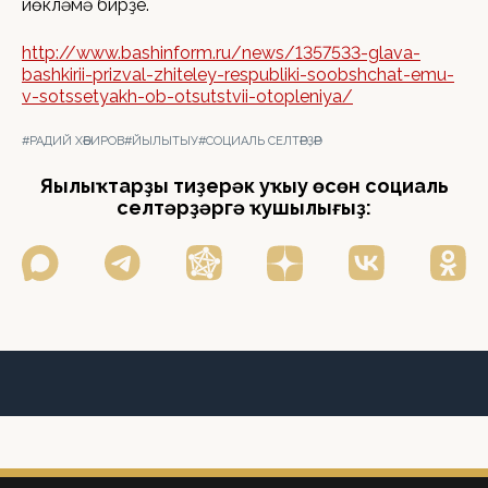
йөкләмә бирҙе.
http://www.bashinform.ru/news/1357533-glava-
bashkirii-prizval-zhiteley-respubliki-soobshchat-emu-
v-sotssetyakh-ob-otsutstvii-otopleniya/
#РАДИЙ ХӘБИРОВ
#ЙЫЛЫТЫУ
#СОЦИАЛЬ СЕЛТӘРҘӘР
Яңылыҡтарҙы тиҙерәк уҡыу өсөн социаль
селтәрҙәргә ҡушылығыҙ: