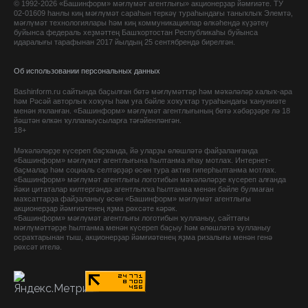
© 1992-2026 «Башинформ» мәғлүмәт агентлығы» акционерҙар йәмғиәте. ТУ
02-01609 һанлы киң мәғлүмәт сараһын теркәү тураһындағы таныҡлыҡ Элемтә,
мәғлүмәт технологиялары һәм киң коммуникациялар өлкәһендә күҙәтеү
буйынса федераль хеҙмәттең Башҡортостан Республикаһы буйынса
идаралығы тарафынан 2017 йылдың 25 сентябрендә бирелгән.
Об использовании персональных данных
Bashinform.ru сайтында баҫылған бөтә мәғлүмәттәр һәм мәҡәләләр халыҡ-ара
һәм Рәсәй авторлыҡ хоҡуғы һәм уға бәйле хоҡуҡтар тураһындағы ҡануниәте
менән яҡланған. «Башинформ» мәғлүмәт агентлығының бөтә хәбәрҙәре лә 18
йәштән өлкән ҡулланыусыларға тәғәйенләнгән.
18+
Мәҡәләләрҙе күсереп баҫҡанда, йә уларҙы өлөшләтә файҙаланғанда
«Башинформ» мәғлүмәт агентлығына һылтанма яһау мотлаҡ. Интернет-
баҫмалар һәм социаль селтәрҙәр өсөн тура актив гиперһылтанма мотлаҡ.
«Башинформ» мәғлүмәт агентлығы логотибын мәҡәләләрҙе күсереп алғанда
йәки цитаталар килтергәндә агентлыҡҡа һылтанма менән бәйле булмаған
маҡсаттарҙа файҙаланыу өсөн «Башинформ» мәғлүмәт агентлығы
акционерҙар йәмғиәтенең яҙма рөхсәте кәрәк.
«Башинформ» мәғлүмәт агентлығы логотибын ҡулланыу, сайттағы
мәғлүмәттәрҙе һылтанма менән күсереп баҫыу һәм өлөшләтә ҡулланыу
осраҡтарынан тыш, акционерҙар йәмғиәтенең яҙма ризалығы менән генә
рөхсәт ителә.