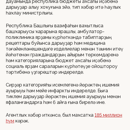
дауамында республика бюджеты аҡсаһы иҫәбенә
дарыуҙар алыу хоҡуғына эйә, тип хәбәр итә Һаулыҡ
һаҡлау министрлығы.
Республика Башлығы вазифаһын ваҡытлыса
башҡарыусы ҡарарына ярашлы, амбулатор-
поликлиника ярҙамы күрһәткәндә табиптарҙың
рецептары буйынса дарыуҙар һәм медицина
тәғәйенләнешендәге изделиелар менән тәьмин итеү
йәһәтенән граждандарҙың айырым төркөмдәренә
һәм категорияларына бюджет аҡсаһы иҫәбенә
социаль ярҙам сараларын күрһәтеүҙе ойоштороу
тәртибенә үҙгәрештәр индерелде.
Сирҙәр категорияһы исемлегенә йөрәктең ишемия
ауырыуы һәм мейе инфаркты индерелде. Быға
тиклем дарыуҙар йөрәктең ишемия ауырыуы менән
яфаланғандарға һәм 6 айға ғына бирелә ине.
Агентлыҡ хәбәр иткәнсә, был маҡсатҡа
185 миллион
һум
кәрәк.