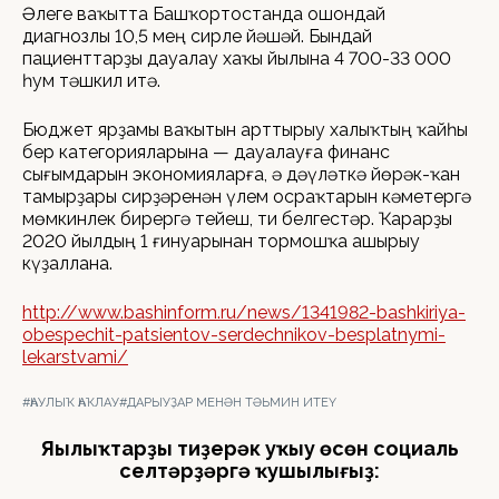
Әлеге ваҡытта Башҡортостанда ошондай
диагнозлы 10,5 мең сирле йәшәй. Бындай
пациенттарҙы дауалау хаҡы йылына 4 700-33 000
һум тәшкил итә.
Бюджет ярҙамы ваҡытын арттырыу халыҡтың ҡайһы
бер категорияларына — дауалауға финанс
сығымдарын экономияларға, ә дәүләткә йөрәк-ҡан
тамырҙары сирҙәренән үлем осраҡтарын кәметергә
мөмкинлек бирергә тейеш, ти белгестәр. Ҡарарҙы
2020 йылдың 1 ғинуарынан тормошҡа ашырыу
күҙаллана.
http://www.bashinform.ru/news/1341982-bashkiriya-
obespechit-patsientov-serdechnikov-besplatnymi-
lekarstvami/
#ҺАУЛЫҠ ҺАҠЛАУ
#ДАРЫУҘАР МЕНӘН ТӘЬМИН ИТЕҮ
Яңылыҡтарҙы тиҙерәк уҡыу өсөн социаль
селтәрҙәргә ҡушылығыҙ: