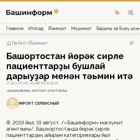
Главное
Иҡтисад
Йәмғиәт
Мәҙәниәт
Барыһы ла Еңеү өсө
Төп бит
/
Йәмғиәт
Башҡортостан йөрәк сирле
пациенттарҙы бушлай
дарыуҙар менән тәьмин итә
17:32 (UTC+5), 19 АВГУСТА 2019
«БАШИНФОРМ» МӘҒЛҮМӘТ АГЕНТЛЫҒЫ
IMPORT СЕРВИСНЫЙ
ӨФӨ, 2019 йыл, 19 август. /«Башинформ» мәғлүмәт
агентлығы/. Башҡортостанда йөрәк сирле
пациенттарҙың айырым категориялары йыл