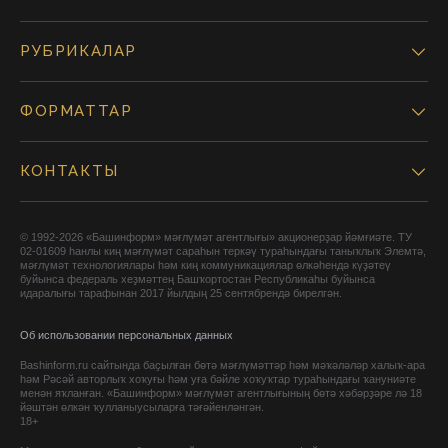
РУБРИКАЛАР
ФОРМАТТАР
КОНТАКТЫ
© 1992-2026 «Башинформ» мәғлүмәт агентлығы» акционерҙар йәмғиәте. ТУ
02-01609 һанлы киң мәғлүмәт сараһын теркәү тураһындағы таныҡлыҡ Элемтә,
мәғлүмәт технологиялары һәм киң коммуникациялар өлкәһендә күҙәтеү
буйынса федераль хеҙмәттең Башҡортостан Республикаһы буйынса
идаралығы тарафынан 2017 йылдың 25 сентябрендә бирелгән.
Об использовании персональных данных
Bashinform.ru сайтында баҫылған бөтә мәғлүмәттәр һәм мәҡәләләр халыҡ-ара
һәм Рәсәй авторлыҡ хоҡуғы һәм уға бәйле хоҡуҡтар тураһындағы ҡануниәте
менән яҡланған. «Башинформ» мәғлүмәт агентлығының бөтә хәбәрҙәре лә 18
йәштән өлкән ҡулланыусыларға тәғәйенләнгән.
18+