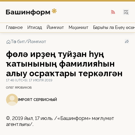
Главное
Иҡтисад
Йәмғиәт
Мәҙәниәт
Барыһы ла Еңеү өсө
Төп бит
/
Йәмғиәт
Өфөлә ирҙең туйҙан һуң
ҡатынының фамилияһын
алыу осраҡтары теркәлгән
17:46 (UTC+5), 17 ИЮЛЯ 2019
ОЛЕГ ЯРОВИКОВ
IMPORT СЕРВИСНЫЙ
ӨФӨ, 2019 йыл, 17 июль. /«Башинформ» мәғлүмәт
агентлығы/.