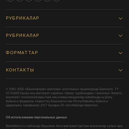
РУБРИКАЛАР
РУБРИКАЛАР
ФОРМАТТАР
КОНТАКТЫ
© 1992-2026 «Башинформ» мәғлүмәт агентлығы» акционерҙар йәмғиәте. ТУ
02-01609 һанлы киң мәғлүмәт сараһын теркәү тураһындағы таныҡлыҡ Элемтә,
мәғлүмәт технологиялары һәм киң коммуникациялар өлкәһендә күҙәтеү
буйынса федераль хеҙмәттең Башҡортостан Республикаһы буйынса
идаралығы тарафынан 2017 йылдың 25 сентябрендә бирелгән.
Об использовании персональных данных
Bashinform.ru сайтында баҫылған бөтә мәғлүмәттәр һәм мәҡәләләр халыҡ-ара