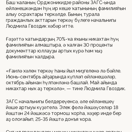
Баш ҡаланың Орджоникидзе районы ЗАГС-ында
өйләнешкәндән һуң ир кеше ҡатынының фамилияһын
алыу осраҡтары теркәлде. Бының турала
гражданлыҡ акттарын теркәү бүлеге начальнигы
Людмила Гвоздик хәбәр итте.
Ғәҙәттә ҡатындарҙың 70%-ҡа яҡыны никахтан һуң
фамилияһын алмаштыра, ә ҡалған 30 проценты
документтар юллауҙы артыҡ күрә һәм ҡыҙ
фамилияһын ҡалдыра.
«Ғаилә хәлен теркәү һаны йыл миҙгеленә лә бәйле.
Июнь-сентябрь айҙарында күпләп өйләнешәләр,
октябрь айынан һүлпәнләнә башлай. Май айында
никахтар ныҡ аҙ теркәлә», — тине Людмила Гвоздик.
ЗАГС начальнигы белдереүенсә, әле өйләнешеү
йәше артыуы күҙәтелә. Элек Өфөлә йәшәүселәр 18
йәштән 24 йәшкәсә тормош ҡорһа, хәҙер инде бер
аҙ олоғайып, 25-35 йәштә донъя ҡора.