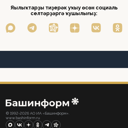
Яңылыҡтарҙы тиҙерәк уҡыу өсөн социаль
селтәрҙәргә ҡушылығыҙ:
© 1992-2026 АО ИА «Башинформ».
www.bashinform.ru