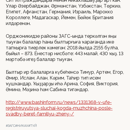
Сит ил граждандары менән никахлашыуҙар артҡан.
Улар Әзербайджан, Әрмәнстан, Үзбәкстан, Төркиә,
Египет, Афғанстан, Германия, Израиль, Марокко
Короллеге, Мадагаскар, Йемен, Бөйөк Британия
илдәренән.
Орджоникидзе районы ЗАГС-ында теркәлгән яңы
тыуған балалар һаны былтырғыға ҡарағанда ике
тапҡырға тиерлек кәмегән: 2018 йылда 2155 булһа,
быйыл – 873. Енестәр нисбәте: 443 малай, 430 ҡыҙ. 13
мәртәбә игеҙ балалар тыуған.
Былтыр ир балаларға күбеһенсә Тимур, Артем, Егор,
Әмир, Ислам, Алан, Кәрим, Таһир тип исем
ҡушҡандар. Ҡыҙҙарҙы иһә Арина, София, Виктория,
Әминә, Мәҙинә һәм Сабина тигәндәр.
http://www.bashinform.ru/news/1331368-v-ufe-
registriruyutsya-sluchai-kogda-muzhchina-posle-
svadby-beret-familiyu-zheny-/
#ЗАГС
#НИКАХ
#ТУЙ