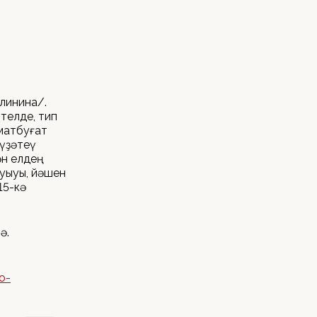
линина/.
телде, тип
матбуғат
үҙәтеү
ән елдең
яуыуы, йәшен
15-кә
ә.
o-