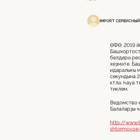
IMPORT СЕРВИСНЫЙ
ӨФӨ, 2019 й
Башҡортоста
белдерә ре
хеҙмәте. Ба
идаралығы м
секундына 2
көтөлә. Һауа
тиклем.
Ведомство кө
Балаларҙы ҡ
http://www.b
shtormovoe