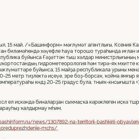
ыл, 15 май. /«Башинформ» мәғлүмәт агентлығы, Ксения Ка
н биләмәһендә хәүефле һауа торошо тураһында иғлан и
спублика буйынса Ғәҙәттән тыш хәлдәр министрлығының 
шҡортостандың гидрометеорология һәм тирә-яҡ мөхитте к
әғлүмәттәре буйынса, 15 майҙа республикала урыны мен
0-25 метр тиҙлектә иҫеүе, эре боҙ-борсаҡ, ҡойма ямғыр 
 температураһы көндөҙ 20-25 градус була, төньяҡ-көнсығышта +
слө ел иҫкәндә биналарҙан сыҡмаҫҡа кәрәклеген иҫкә төшөр
арауһыҙ ҡалдырмау мөһим.
ashinform.ru/news/1307892-na-territorii-bashkirii-obyavlen
-preduprezhdenie-mchs/