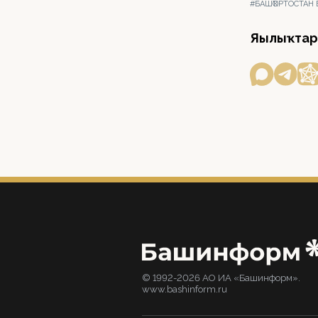
#БАШҠОРТОСТАН
Яңылыҡтар
© 1992-2026 АО ИА «Башинформ».
www.bashinform.ru