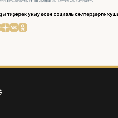
 БУЙЫНСА ҒӘҘӘТТӘН ТЫШ ХӘЛДӘР МИНИСТРЛЫҒЫ
#ИҪКӘРТЕҮ
ҙы тиҙерәк уҡыу өсөн социаль селтәрҙәргә ҡуш