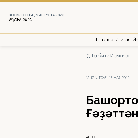
ВОСКРЕСЕНЬЕ, 9 АВГУСТА 2026
УФА
+28 °С
Главное
Иҡтисад
Йә
Төп бит
/
Йәмғиәт
12:47 (UTC+5), 15 МАЯ 2019
Башҡорто
Ғәҙәттә
АВТОР