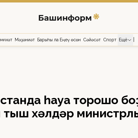
|
мғиәт
Мәҙәниәт
Барыһы ла Еңеү өсөн
Сәйәсәт
Спорт
Ещё
станда һауа торошо бо
н тыш хәлдәр министрл