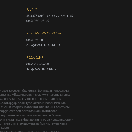
АДРЕС
450077, ӨФӨ, КИРОВ УРАМЫ, 45

(347) 250-05-07
РЕКЛАМНАЯ СЛУЖБА
(347) 250-11-11

ADV@BASHINFORM.RU
РЕДАКЦИЯ
(347) 250-07-28

INF@BASHINFORM.RU
әрҙе күсереп баҫҡанда, йә уларҙы өлөшләтә
анғанда «Башинформ» мәғлүмәт агентлығына
ма яһау мотлаҡ. Интернет-баҫмалар һәм
 селтәрҙәр өсөн тура актив гиперһылтанма
. «Башинформ» мәғлүмәт агентлығы логотибын
әрҙе күсереп алғанда йәки цитаталар
гәндә агентлыҡҡа һылтанма менән бәйле
ан маҡсаттарҙа файҙаланыу өсөн «Башинформ»
т агентлығы акционерҙар йәмғиәтенең яҙма
 кәрәк.
форм» мәғлүмәт агентлығы логотибын