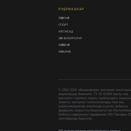
РУБРИКАЛАР
ЙӘМҒИӘТ
СПОРТ
ИҠТИСАД
ХӘЛ-ВАҠИҒАЛАР
МӘҘӘНИӘТ
МӘҒАРИФ
© 1992-2026 «Башинформ» мәғлүмәт агентлығ
акционерҙар йәмғиәте. ТУ 02-01609 һанлы киң
мәғлүмәт сараһын теркәү тураһындағы таныҡл
Элемтә, мәғлүмәт технологиялары һәм киң
коммуникациялар өлкәһендә күҙәтеү буйынса
федераль хеҙмәттең Башҡортостан Республик
буйынса идаралығы тарафынан 2017 йылдың 2
сентябрендә бирелгән.
Об использовании персональных данных