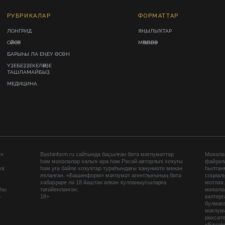
РУБРИКАЛАР
ФОРМАТТАР
ЛОНГРИД
ЯҢЫЛЫҠТАР
СӘЙӘСӘТ
МӘҠӘЛӘЛӘР
БАРЫҺЫ ЛА ЕҢЕҮ ӨСӨН
ҮҘЕБЕҘҘЕКЕЛӘРҘЕ
ТАШЛАМАЙБЫҘ
МЕДИЦИНА
ы»
Bashinform.ru сайтында баҫылған бөтә мәғлүмәттәр
Мәҡәләл
һәм мәҡәләләр халыҡ-ара һәм Рәсәй авторлыҡ хоҡуғы
файҙал
ыҡ
һәм уға бәйле хоҡуҡтар тураһындағы ҡануниәте менән
һылтан
яҡланған. «Башинформ» мәғлүмәт агентлығының бөтә
социаль
хәбәрҙәре лә 18 йәштән өлкән ҡулланыусыларға
мотлаҡ
аһы
тәғәйенләнгән.
мәҡәләл
5
18+
килтер
булмағ
мәғлүмә
рөхсәте
«Башин