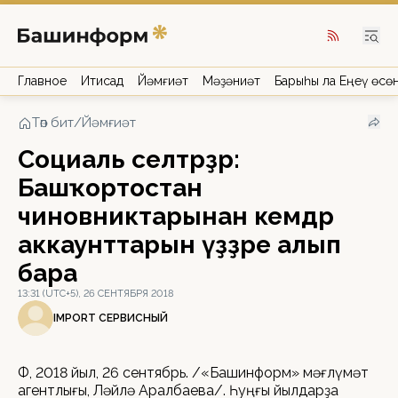
Главное
Иҡтисад
Йәмғиәт
Мәҙәниәт
Барыһы ла Еңеү өсө
Төп бит
/
Йәмғиәт
Социаль селтәрҙәр:
Башҡортостан
чиновниктарынан кемдәр
аккаунттарын үҙҙәре алып
бара
13:31 (UTC+5), 26 СЕНТЯБРЯ 2018
IMPORT СЕРВИСНЫЙ
ӨФӨ, 2018 йыл, 26 сентябрь. /«Башинформ» мәғлүмәт
агентлығы, Ләйлә Аралбаева/. Һуңғы йылдарҙа