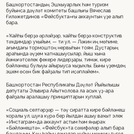
Башҡортостандың Эшҡыуарлыҡ һәм туризм
буйынса дәүләт комитеты башлығы Вячеслав
Ғиләжетдинов «Фейсбукта»ғы аккаунтын үҙе алып
бара.
«Ҡайһы берҙә әрләйҙәр, ҡайһы берҙә конструктив
тәҡдимдәр уҡыйым, — ти ул. — Ләкин иң мөһиме,
ағымдағы тормоштоң нервыһын тоям. Дуҫтарың
араһында әүҙем ҡатнашыусылар, йыш ҡына
йәмәғәтселек фекере лидерҙары, тимәк, кире
бәйләнеш булыуы айырыуса ҡыҙыҡлы. Быны үҙемдең
эшем өсөн бик файҙалы тип иҫәпләйем».
Башҡортостан Республикаһы Дәүләт Йыйылышы
депутаты Эльвира Айытҡолова ла асыҡ үҙ-ара
файҙалы аралашыу принциптарын хуплай.
«Социаль селтәрҙәр — тәү сиратта кире бәйләнеш
ҡоралы ул, шуға күрә бер йылдан ашыу ваҡыт элек
«Инстаграм»да аккаунт астым һәм яңыраҡ
«Бәйләнештә», «Фейсбук»та сәхифәләр алып бара
башланым. Көн һайын яҙмалар ҡуйыу мөмкин түгел,