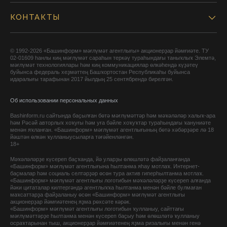
КОНТАКТЫ
© 1992-2026 «Башинформ» мәғлүмәт агентлығы» акционерҙар йәмғиәте. ТУ
02-01609 һанлы киң мәғлүмәт сараһын теркәү тураһындағы таныҡлыҡ Элемтә,
мәғлүмәт технологиялары һәм киң коммуникациялар өлкәһендә күҙәтеү
буйынса федераль хеҙмәттең Башҡортостан Республикаһы буйынса
идаралығы тарафынан 2017 йылдың 25 сентябрендә бирелгән.
Об использовании персональных данных
Bashinform.ru сайтында баҫылған бөтә мәғлүмәттәр һәм мәҡәләләр халыҡ-ара
һәм Рәсәй авторлыҡ хоҡуғы һәм уға бәйле хоҡуҡтар тураһындағы ҡануниәте
менән яҡланған. «Башинформ» мәғлүмәт агентлығының бөтә хәбәрҙәре лә 18
йәштән өлкән ҡулланыусыларға тәғәйенләнгән.
18+
Мәҡәләләрҙе күсереп баҫҡанда, йә уларҙы өлөшләтә файҙаланғанда
«Башинформ» мәғлүмәт агентлығына һылтанма яһау мотлаҡ. Интернет-
баҫмалар һәм социаль селтәрҙәр өсөн тура актив гиперһылтанма мотлаҡ.
«Башинформ» мәғлүмәт агентлығы логотибын мәҡәләләрҙе күсереп алғанда
йәки цитаталар килтергәндә агентлыҡҡа һылтанма менән бәйле булмаған
маҡсаттарҙа файҙаланыу өсөн «Башинформ» мәғлүмәт агентлығы
акционерҙар йәмғиәтенең яҙма рөхсәте кәрәк.
«Башинформ» мәғлүмәт агентлығы логотибын ҡулланыу, сайттағы
мәғлүмәттәрҙе һылтанма менән күсереп баҫыу һәм өлөшләтә ҡулланыу
осраҡтарынан тыш, акционерҙар йәмғиәтенең яҙма ризалығы менән генә