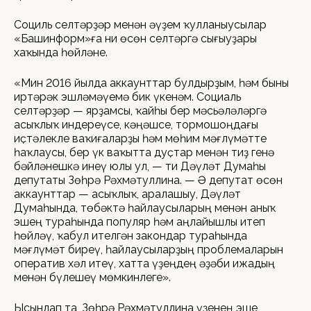
Социль селтәрҙәр менән әүҙем ҡулланыусылар
«Башинформ»ға ни өсөн селтәргә сығыуҙары
хаҡында һөйләне.
«Мин 2016 йылда аккаунттар булдырҙым, һәм быны
иртәрәк эшләмәүемә бик үкенәм. Социаль
селтәрҙәр — ярҙамсы, ҡайһы бер мәсьәләләргә
асыҡлыҡ индереүсе, кәңәшсе, тормошоңдағы
иҫтәлекле ваҡиғаларҙы һәм мөһим мәғлүмәтте
һаҡлаусы, бер үк ваҡытта дуҫтар менән тиҙ генә
бәйләнешкә инеү юлы ул, — ти Дәүләт Думаһы
депутаты Зөһрә Рәхмәтуллина. — Ә депутат өсөн
аккаунттар — асыҡлыҡ, аралашыу, Дәүләт
Думаһында, төбәктә һайлаусыларың менән аныҡ
эшең тураһында популяр һәм аңлайышлы итеп
һөйләү, ҡабул ителгән закондар тураһында
мәғлүмәт биреү, һайлаусыларҙың проблемаларын
оператив хәл итеү, хатта үҙеңдең әҙәби ижадың
менән бүлешеү мөмкинлеге».
Ысынлап та, Зөһрә Рәхмәтуллина үҙенең эше,