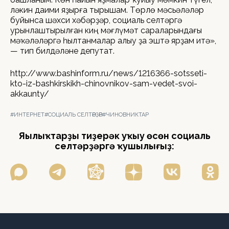
ләкин даими яҙырға тырышам. Төрлө мәсьәләләр
буйынса шәхси хәбәрҙәр, социаль селтәргә
урынлаштырылған киң мәғлүмәт сараларындағы
мәҡәләләргә һылтанмалар алыу ҙа эштә ярҙам итә»,
— тип билдәләне депутат.
http://www.bashinform.ru/news/1216366-sotsseti-
kto-iz-bashkirskikh-chinovnikov-sam-vedet-svoi-
akkaunty/
#ИНТЕРНЕТ
#СОЦИАЛЬ СЕЛТӘРҘӘР
#ЧИНОВНИКТАР
Яңылыҡтарҙы тиҙерәк уҡыу өсөн социаль
селтәрҙәргә ҡушылығыҙ: