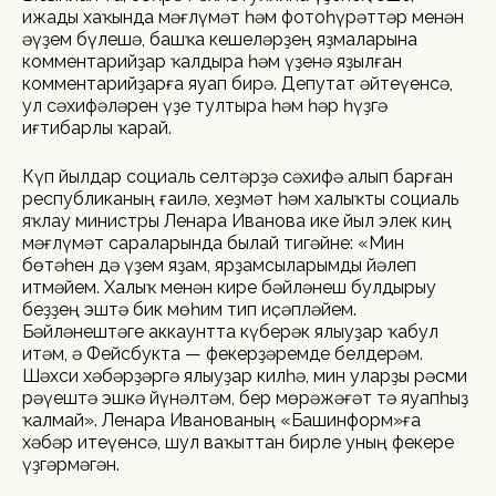
ижады хаҡында мәғлүмәт һәм фотоһүрәттәр менән
әүҙем бүлешә, башҡа кешеләрҙең яҙмаларына
комментарийҙар ҡалдыра һәм үҙенә яҙылған
комментарийҙарға яуап бирә. Депутат әйтеүенсә,
ул сәхифәләрен үҙе тултыра һәм һәр һүҙгә
иғтибарлы ҡарай.
Күп йылдар социаль селтәрҙә сәхифә алып барған
республиканың ғаилә, хеҙмәт һәм халыҡты социаль
яҡлау министры Ленара Иванова ике йыл элек киң
мәғлүмәт сараларында былай тигәйне: «Мин
бөтәһен дә үҙем яҙам, ярҙамсыларымды йәлеп
итмәйем. Халыҡ менән кире бәйләнеш булдырыу
беҙҙең эштә бик мөһим тип иҫәпләйем.
Бәйләнештәге аккаунтта күберәк ялыуҙар ҡабул
итәм, ә Фейсбукта — фекерҙәремде белдерәм.
Шәхси хәбәрҙәргә ялыуҙар килһә, мин уларҙы рәсми
рәүештә эшкә йүнәлтәм, бер мөрәжәғәт тә яуапһыҙ
ҡалмай». Ленара Иванованың «Башинформ»ға
хәбәр итеүенсә, шул ваҡыттан бирле уның фекере
үҙгәрмәгән.