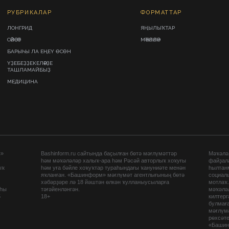
РУБРИКАЛАР
ФОРМАТТАР
ЛОНГРИД
ЯҢЫЛЫҠТАР
СӘЙӘСӘТ
МӘҠӘЛӘЛӘР
БАРЫҺЫ ЛА ЕҢЕҮ ӨСӨН
ҮҘЕБЕҘҘЕКЕЛӘРҘЕ
ТАШЛАМАЙБЫҘ
МЕДИЦИНА
ы»
Bashinform.ru сайтында баҫылған бөтә мәғлүмәттәр
Мәҡәләл
һәм мәҡәләләр халыҡ-ара һәм Рәсәй авторлыҡ хоҡуғы
файҙал
ыҡ
һәм уға бәйле хоҡуҡтар тураһындағы ҡануниәте менән
һылтан
яҡланған. «Башинформ» мәғлүмәт агентлығының бөтә
социаль
хәбәрҙәре лә 18 йәштән өлкән ҡулланыусыларға
мотлаҡ
аһы
тәғәйенләнгән.
мәҡәләл
5
18+
килтер
булмағ
мәғлүмә
рөхсәте
«Башин