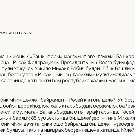
ҮМӘТ АГЕНТЛЫҒЫ
ыл, 13 июнь. /«Башинформ» мәғлүмәт агентлығы/. Башҡо
менән Рәсәй Федерацияһы Президентының Волга буйы фе
 тулы хоҡуҡлы вәкиле Михаил Бабич булды. Төбәк Башлығы
ән бергә улар «Рәсәй – минең тарихым» мультимедиалы 
 сараһында ҡатнашты һәм республика халҡын Рәсәй көнө м
еҙ бик мөһим дәүләт байрамын – Рәсәй көнөн билдәләй. Ул беҙ
, бойондороҡһоҙлоҡ, халыҡтарыбыҙҙың берҙәмлек байрам
е-сиге булмаған Ватаныбыҙҙың бөтә тарафтарында, Рәсәй
ның барлыҡ 85 субъектында билдәләйҙәр, – тине Михаил 
ул бик мөһим ваҡиға, сөнки ошо байрамды билдәләп, үҙебеҙг
өрәк булыуы, тағы ла нығыраҡ берҙәмләшеүе хаҡында һөйләй