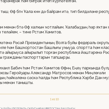
а тәрәнерәк һәм бөйөгөрәк итеп күрһәтелгән.
н тыш, Өфө бөгөн Ҡала көнөн дә байрам итә, тип билдәләне рес
м менән бөтә Өфө халҡын ҡотлайым. Ҡалабыҙҙың һәр яҡта
 теләйем, – тине Рөстәм Хәмитов.
хөрмәтенә Рәсәй Президентының Волга буйы федераль округ
иле һәм Башҡортостан Башлығы уҡыуҙа, спортта һәм кла
тә айырыуса айырылып торған республика йәштәренә Рә
ы гражданы паспорттарын тапшырҙы.
хаил Бабич һәм Рөстәм Хәмитов Өфөнөң Еңеү паркында бул
оюзы Геройҙары Александр Матросов менән Миңлеғәли
дың һәйкәленә сәскә һалды һәм Республика Хәрби Дан м
ы менән танышты.
1 из 10
ГА БУЙЫ ФЕДЕРАЛЬ ОКРУГЫ
#БАШҠОРТОСТАН БАШЛЫҒЫ