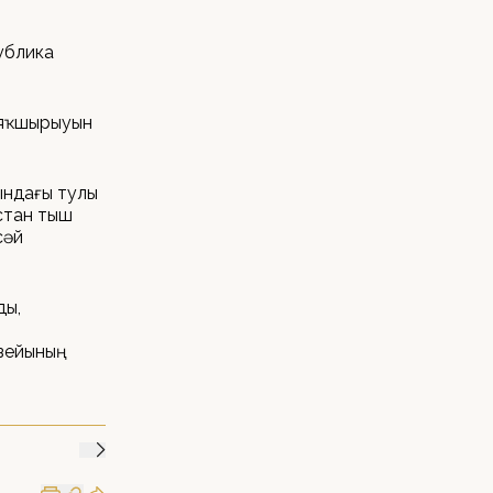
публика
н яҡшырыуын
ындағы тулы
стан тыш
сәй
ды,
узейының