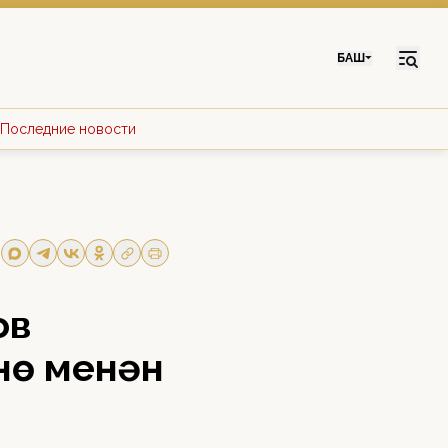
БАШ
Последние новости
ов
нө менән