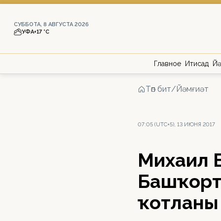
СУББОТА, 8 АВГУСТА 2026
УФА
+17 °С
Главное
Иҡтисад
Йә
Төп бит
/
Йәмғиәт
07:05 (UTC+5), 13 ИЮНЯ 2017
Михаил Б
Башҡорт
ҡотланы