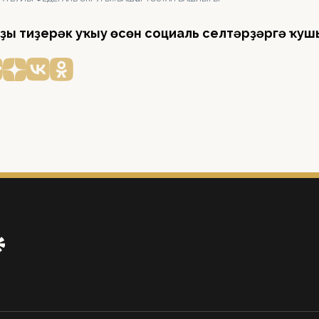
ҙы тиҙерәк уҡыу өсөн социаль селтәрҙәргә ҡуш