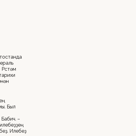
ртостанда
дераль
 Рөстәм
тарихи
енән
ҙең
ы. Был
Бабич. –
ә илебеҙҙең
беҙ. Илебеҙ