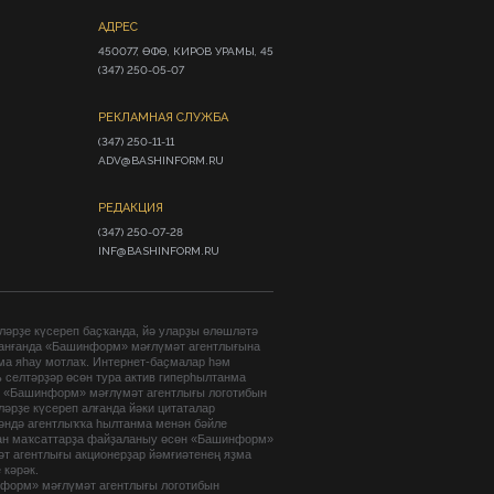
АДРЕС
450077, ӨФӨ, КИРОВ УРАМЫ, 45

(347) 250-05-07
РЕКЛАМНАЯ СЛУЖБА
(347) 250-11-11

ADV@BASHINFORM.RU
РЕДАКЦИЯ
(347) 250-07-28

INF@BASHINFORM.RU
әрҙе күсереп баҫҡанда, йә уларҙы өлөшләтә
анғанда «Башинформ» мәғлүмәт агентлығына
ма яһау мотлаҡ. Интернет-баҫмалар һәм
 селтәрҙәр өсөн тура актив гиперһылтанма
. «Башинформ» мәғлүмәт агентлығы логотибын
әрҙе күсереп алғанда йәки цитаталар
гәндә агентлыҡҡа һылтанма менән бәйле
ан маҡсаттарҙа файҙаланыу өсөн «Башинформ»
т агентлығы акционерҙар йәмғиәтенең яҙма
 кәрәк.
форм» мәғлүмәт агентлығы логотибын