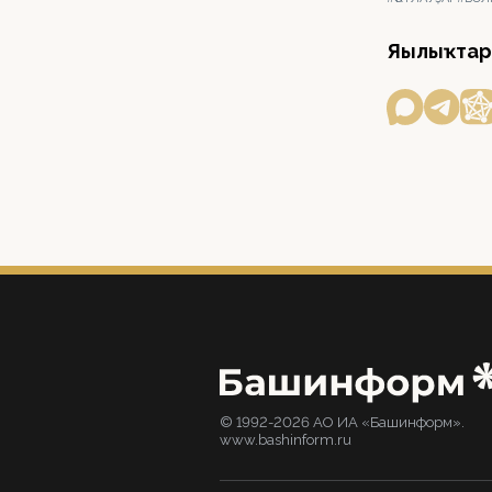
Яңылыҡтар
© 1992-2026 АО ИА «Башинформ».
www.bashinform.ru