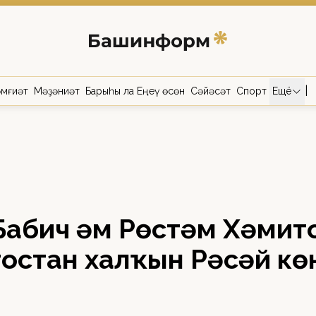
|
мғиәт
Мәҙәниәт
Барыһы ла Еңеү өсөн
Сәйәсәт
Спорт
Ещё
абич һәм Рөстәм Хәмит
остан халҡын Рәсәй кө