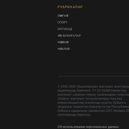
РУБРИКАЛАР
ЙӘМҒИӘТ
СПОРТ
ИҠТИСАД
ХӘЛ-ВАҠИҒАЛАР
МӘҘӘНИӘТ
МӘҒАРИФ
© 1992-2026 «Башинформ» мәғлүмәт агентлығ
акционерҙар йәмғиәте. ТУ 02-01609 һанлы киң
мәғлүмәт сараһын теркәү тураһындағы таныҡл
Элемтә, мәғлүмәт технологиялары һәм киң
коммуникациялар өлкәһендә күҙәтеү буйынса
федераль хеҙмәттең Башҡортостан Республик
буйынса идаралығы тарафынан 2017 йылдың 2
сентябрендә бирелгән.
Об использовании персональных данных