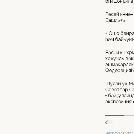
бөгөн донъял
Рәсәй көнөнә
Башлығы.
- Ошо байра
һәм байыуын
Рәсәй көнө 
хоҡуҡлы вәк
эшмәкәрлек
Федерацияһ
Шулай уҡ Ми
Советтар С
Ғөбәйҙуллин
экспозицияһ
#ҠОТЛАУҘАР
#ВОЛ