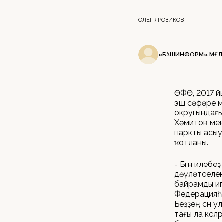
ОЛЕГ ЯРОВИКОВ
«БАШИНФОРМ» МӘҒЛ
ӨФӨ, 2017 й
эш сәфәре 
округындағы
Хәмитов мен
паркты асыу
ҡотланы.
- Бөгөн илеб
дәүләтселек
байрамды иг
Федерацияһы
Беҙҙең өсөн 
тағы ла көсл