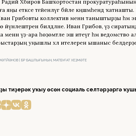
 Радий Хәбиров Башҡортостан прокуратураһыны
 яңы етәксе тәғәйенләүгә бәйле кәңәшмәһендә ҡатнашт
ан Грибовты коллектив менән таныштырҙы һәм э
 йүнәлештәрен билдәләне. Иван Грибов, үҙ сиратын
 менән үҙ-ара һөҙөмтәле эш итеүгә һәм ведомство 
рыстарҙың уңышлы хәл ителеренә ышаныс белдерҙе
ӘМӘТЙӘНОВ | БР БАШЛЫҒЫНЫҢ МАТБУҒАТ ХЕҘМӘТЕ
ҙы тиҙерәк уҡыу өсөн социаль селтәрҙәргә ҡуш