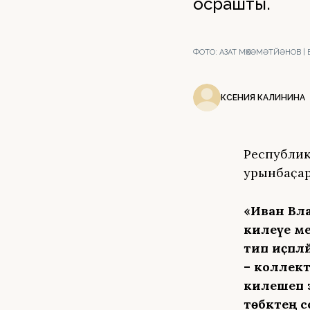
осрашты.
ФОТО:
АЗАТ МӨХӘМӘТЙӘНОВ |
КСЕНИЯ КАЛИНИНА
Республика
урынбаҫа
«Иван Вла
килеүе ме
тип иҫәпл
– коллект
килешеп э
төбәктең 