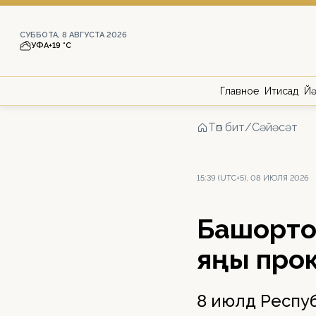
СУББОТА, 8 АВГУСТА 2026
УФА
+19 °С
Главное
Иҡтисад
Йә
Төп бит
/
Сәйәсәт
15:39 (UTC+5), 08 ИЮЛЯ 2026
Башҡорт
яңы про
8 июлдә Респу