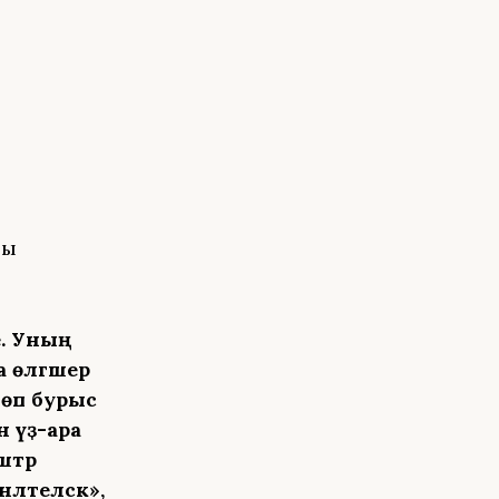
ры
е. Уның
 өлгәшер
төп бурыс
н үҙ-ара
штәр
лтеләсәк»,