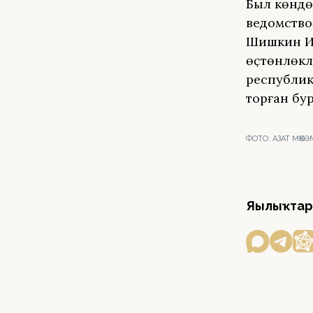
Был көндө
ведомствоға
Шишкин Ив
өҫтөнлөклө
республика
торған бу
ФОТО:
АЗАТ МӨХ
Яңылыҡтар