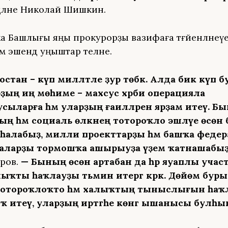
әләне Николай Шишкин.
а Башлығы яңы прокурорҙы вазифаға тәғәйенләнеүе
м эшендә уңыштар теләне.
стан – күп милләтле ҙур төбәк. Алда бик күп 
рҙың иң мөһиме – махсус хәрби операцияла
ыларға һәм уларҙың ғаиләләренә ярҙам итеү. Б
ң һәм социаль өлкәнең тотороҡло эшләүе өсөн 
 һалабыҙ, милли проекттарҙы һәм башҡа федер
аларҙы тормошҡа ашырыуҙа әүҙем ҡатнашабыҙ
иров.
— Бының өсөн артабан да һәр яуаплы учас
ҡты һаҡлауҙы тәьмин итергә кәрәк. Дөйөм бур
тотороҡлоҡто һәм халыҡтың тыныслығын һаҡ
итеү, уларҙың иртәгәһе көнгә ышанысы булһын