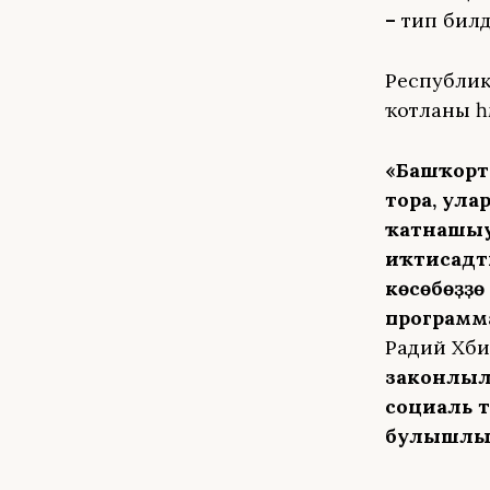
–
тип билд
Республик
ҡотланы һә
«Башҡорто
тора, ула
ҡатнашыус
иҡтисадты
көсөбөҙҙө
программ
Радий Хәб
законлылы
социаль 
булышлыҡ 