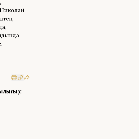
ң
ы. Николай
штең
да,
алдында
.
ылығыҙ: