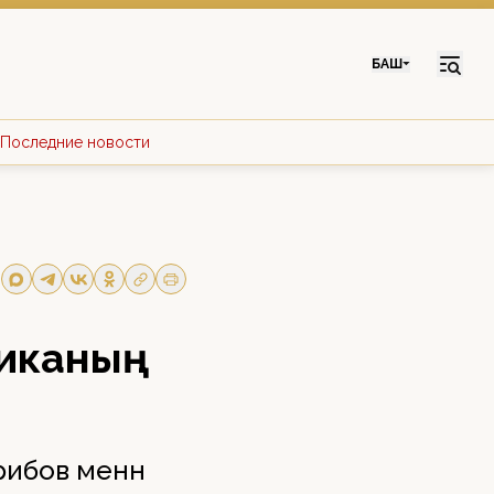
БАШ
Последние новости
ликаның
рибов менән