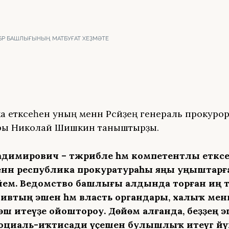
 БР БАШЛЫҒЫНЫҢ МАТБУҒАТ ХЕҘМӘТЕ
 етәксеһен уның менән Рәсәйҙең генераль прокуро
ры Николай Шишкин таныштырҙы.
димирович – тәжрибәле һәм компетентлы етәкс
нән республика прокуратураһы яңы уңыштарға
әйем. Ведомство башлығы алдында торған иң 
ивтың эшен һәм власть органдары, халыҡ менә
ш итеүҙе ойоштороу. Дөйөм алғанда, беҙҙең э
социаль-иҡтисади үҫешенә булышлыҡ итеүгә йүнә