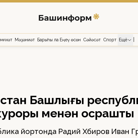
|
мғиәт
Мәҙәниәт
Барыһы ла Еңеү өсөн
Сәйәсәт
Спорт
Ещё
остан Башлығы респуб
куроры менән осрашты
блика йортонда Радий Хәбиров Иван Г