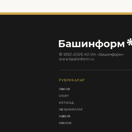
© 1992-2026 АО ИА «Башинформ».
www.bashinform.ru
РУБРИКАЛАР
ЙӘМҒИӘТ
СПОРТ
ИҠТИСАД
ХӘЛ-ВАҠИҒАЛАР
МӘҘӘНИӘТ
МӘҒАРИФ