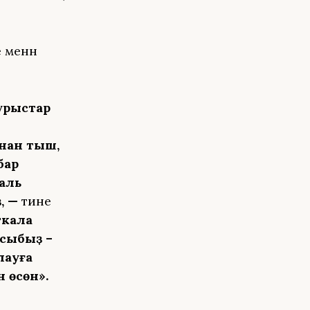
 менән
бурыстар
ынан тыш,
бар
аль
, —
тине
ткала
ысыбыҙ –
лауға
 өсөн».