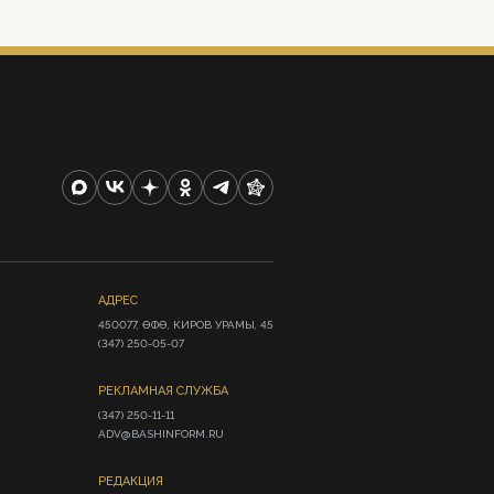
АДРЕС
450077, ӨФӨ, КИРОВ УРАМЫ, 45

(347) 250-05-07
РЕКЛАМНАЯ СЛУЖБА
(347) 250-11-11

ADV@BASHINFORM.RU
РЕДАКЦИЯ