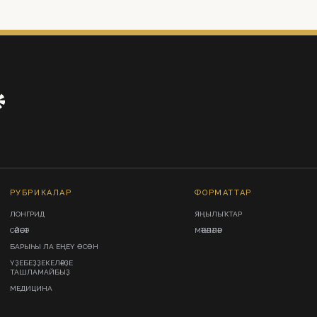
РУБРИКАЛАР
ФОРМАТТАР
ЛОНГРИД
ЯҢЫЛЫҠТАР
СӘЙӘСӘТ
МӘҠӘЛӘЛӘР
БАРЫҺЫ ЛА ЕҢЕҮ ӨСӨН
ҮҘЕБЕҘҘЕКЕЛӘРҘЕ
ТАШЛАМАЙБЫҘ
МЕДИЦИНА